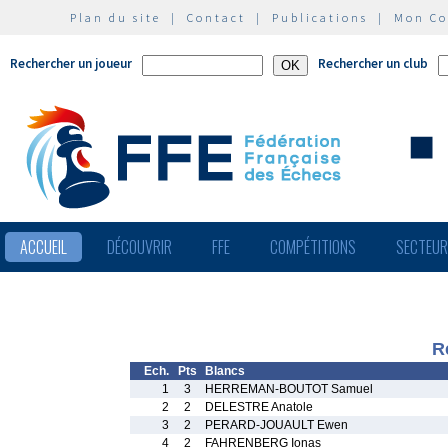
Plan du site
|
Contact
|
Publications
|
Mon C
Rechercher un joueur
Rechercher un club
ACCUEIL
DÉCOUVRIR
FFE
COMPÉTITIONS
SECTEU
R
Ech.
Pts
Blancs
1
3
HERREMAN-BOUTOT Samuel
2
2
DELESTRE Anatole
3
2
PERARD-JOUAULT Ewen
4
2
FAHRENBERG Ionas