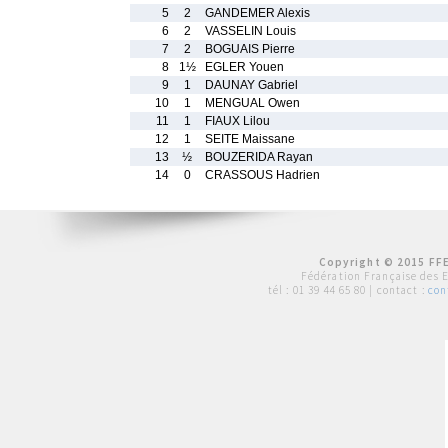
5
2
GANDEMER Alexis
6
2
VASSELIN Louis
7
2
BOGUAIS Pierre
8
1½
EGLER Youen
9
1
DAUNAY Gabriel
10
1
MENGUAL Owen
11
1
FIAUX Lilou
12
1
SEITE Maissane
13
½
BOUZERIDA Rayan
14
0
CRASSOUS Hadrien
Copyright © 2015 FFE
Fédération Française des 
tél :
01 39 44 65 80
| contact :
con