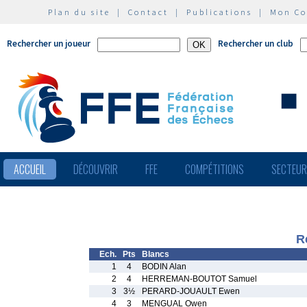
Plan du site
|
Contact
|
Publications
|
Mon C
Rechercher un joueur
Rechercher un club
ACCUEIL
DÉCOUVRIR
FFE
COMPÉTITIONS
SECTEU
R
Ech.
Pts
Blancs
1
4
BODIN Alan
2
4
HERREMAN-BOUTOT Samuel
3
3½
PERARD-JOUAULT Ewen
4
3
MENGUAL Owen