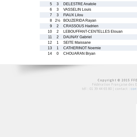
5
3
DELESTRE Anatole
6
3
VASSELIN Louis
7
3
FIAUX Lilou
8
2½
BOUZERIDA Rayan
9
2
CRASSOUS Hadrien
10
2
LEBOUFFANT-CENTELLES Elouan
11
2
DAUNAY Gabriel
12
1
SEITE Maissane
13
1
CATHERINOT Noemie
14
0
CHOUARAN Bryan
Copyright © 2015 FFE
Fédération Française des 
tél :
01 39 44 65 80
| contact :
con