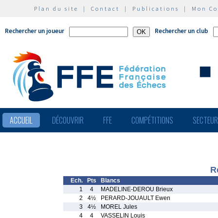
Plan du site
|
Contact
|
Publications
|
Mon C
Rechercher un joueur
Rechercher un club
ACCUEIL
DÉCOUVRIR
FFE
COMPÉTITIONS
SECTEU
R
Ech.
Pts
Blancs
1
4
MADELINE-DEROU Brieux
2
4½
PERARD-JOUAULT Ewen
3
4½
MOREL Jules
4
4
VASSELIN Louis