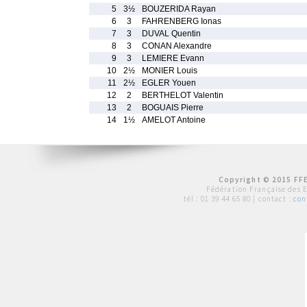
5
3½
BOUZERIDA Rayan
6
3
FAHRENBERG Ionas
7
3
DUVAL Quentin
8
3
CONAN Alexandre
9
3
LEMIERE Evann
10
2½
MONIER Louis
11
2½
EGLER Youen
12
2
BERTHELOT Valentin
13
2
BOGUAIS Pierre
14
1½
AMELOT Antoine
Copyright © 2015 FFE
Fédération Française des 
tél :
01 39 44 65 80
| contact :
con