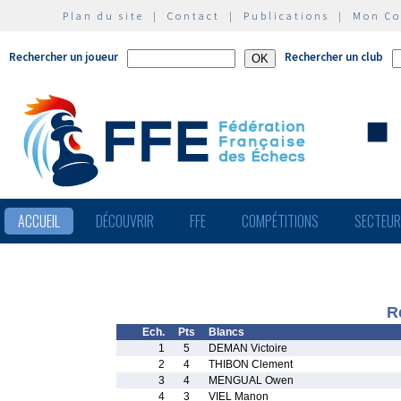
Plan du site
|
Contact
|
Publications
|
Mon C
Rechercher un joueur
Rechercher un club
ACCUEIL
DÉCOUVRIR
FFE
COMPÉTITIONS
SECTEU
R
Ech.
Pts
Blancs
1
5
DEMAN Victoire
2
4
THIBON Clement
3
4
MENGUAL Owen
4
3
VIEL Manon