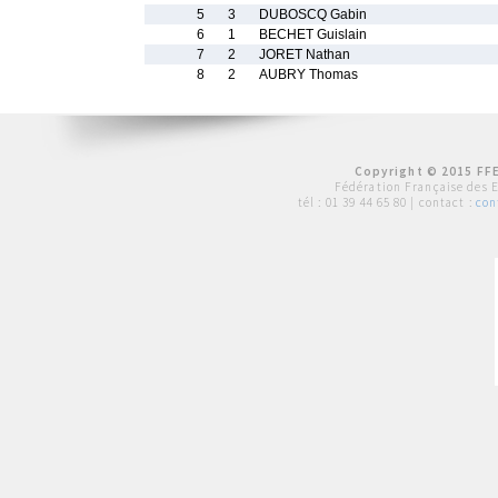
5
3
DUBOSCQ Gabin
6
1
BECHET Guislain
7
2
JORET Nathan
8
2
AUBRY Thomas
Copyright © 2015 FFE
Fédération Française des 
tél :
01 39 44 65 80
| contact :
con