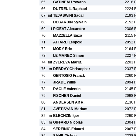
65
GATINEAU Yovann
2218 
66
DUTREUIL Raphael
2224 
67
mf
TEJASWINI Sagar
2193 
68
DEGARDIN Sylvain
2152 
69
f
PIGEAT Alexandre
2306 
70
MAZZELLA Enzo
2115 
71
ATTARD Leopold
2052 
72
MORY Eric
2164 
73
LE MAREC Simon
2227 
74
mf
ZVEREVA Marija
2203 
75
m
DEBRAY Christopher
2337 
76
GERTOSIO Franck
2260 
77
JRADE Willis
2094 
78
RACLE Valentin
2145 
79
FISCHER Daniel
2098 
80
ANDERSEN Alf R.
2136 
81
AVETISYAN Mariam
2072 
82
m
BLECHZIN Igor
2290 
83
m
GIFFARD Nicolas
2304 
84
SEREINIG Eduard
2067 
85
SAHIL Tickoo
2228 