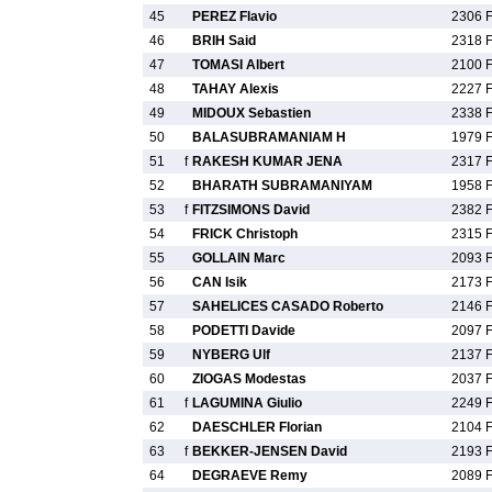
45
PEREZ Flavio
2306 
46
BRIH Said
2318 
47
TOMASI Albert
2100 
48
TAHAY Alexis
2227 
49
MIDOUX Sebastien
2338 
50
BALASUBRAMANIAM H
1979 
51
f
RAKESH KUMAR JENA
2317 
52
BHARATH SUBRAMANIYAM
1958 
53
f
FITZSIMONS David
2382 
54
FRICK Christoph
2315 
55
GOLLAIN Marc
2093 
56
CAN Isik
2173 
57
SAHELICES CASADO Roberto
2146 
58
PODETTI Davide
2097 
59
NYBERG Ulf
2137 
60
ZIOGAS Modestas
2037 
61
f
LAGUMINA Giulio
2249 
62
DAESCHLER Florian
2104 
63
f
BEKKER-JENSEN David
2193 
64
DEGRAEVE Remy
2089 