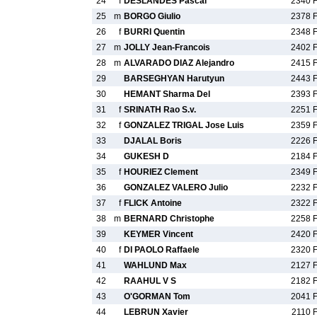
24
f
DESLANDES Pascal
2340 
25
m
BORGO Giulio
2378 
26
f
BURRI Quentin
2348 
27
m
JOLLY Jean-Francois
2402 
28
m
ALVARADO DIAZ Alejandro
2415 
29
BARSEGHYAN Harutyun
2443 
30
HEMANT Sharma Del
2393 
31
f
SRINATH Rao S.v.
2251 
32
f
GONZALEZ TRIGAL Jose Luis
2359 
33
DJALAL Boris
2226 
34
GUKESH D
2184 
35
f
HOURIEZ Clement
2349 
36
GONZALEZ VALERO Julio
2232 
37
f
FLICK Antoine
2322 
38
m
BERNARD Christophe
2258 
39
KEYMER Vincent
2420 
40
f
DI PAOLO Raffaele
2320 
41
WAHLUND Max
2127 
42
RAAHUL V S
2182 
43
O'GORMAN Tom
2041 
44
LEBRUN Xavier
2110 