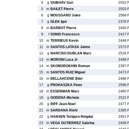
4
g
VAIBHAV Suri
2552 
5
m
BAILET Pierre
2503 
6
g
MOUSSARD Jules
2568 
7
g
GLEK Igor
2376 
8
m
BARBOT Pierre
2440 
9
f
SONIS Francesco
2417 
10
m
TERRIEUX Kevin
2448 
11
m
SANTOS LATASA Jaime
2573 
12
g
NARCISO DUBLAN Marc
2526 
13
m
MORONI Luca Jr
2468 
14
m
SKOMOROKHIN Roman
2397 
15
m
SANTOS RUIZ Miguel
2473 
16
m
BELLAHCENE Bilel
2486 
17
g
PROHASZKA Peter
2590 
18
m
ESSERMAN Marc
2460 
19
g
GODENA Michele
2522 
20
g
RIFF Jean-Noel
2477 
21
m
SARDANA Rishi
2385 
22
g
HANSEN Torbjorn Ringdal
2451 
23
m
VEGA GUTIERREZ Sabrina
2409 