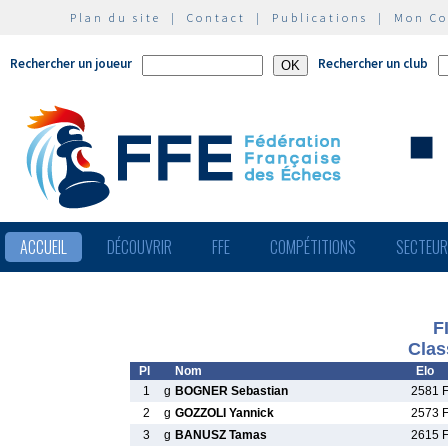
Plan du site
|
Contact
|
Publications
|
Mon C
Rechercher un joueur
Rechercher un club
ACCUEIL
DÉCOUVRIR
FFE
COMPÉTITIONS
SECTEU
F
Clas
Pl
Nom
Elo
1
g
BOGNER Sebastian
2581 
2
g
GOZZOLI Yannick
2573 
3
g
BANUSZ Tamas
2615 