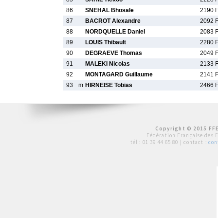
86
SNEHAL Bhosale
2190 
87
BACROT Alexandre
2092 
88
NORDQUELLE Daniel
2083 
89
LOUIS Thibault
2280 
90
DEGRAEVE Thomas
2049 
91
MALEKI Nicolas
2133 
92
MONTAGARD Guillaume
2141 
93
m
HIRNEISE Tobias
2466 
Copyright © 2015 FFE
Fédération Française des 
tél :
01 39 44 65 80
| contact :
con