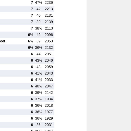
7
47½
2236
7
42
2213
7
40
2131
7
39
2139
7
38½
2113
6½
42
2096
ort
6½
39
2053
6½
36½
2132
6
44
2051
6
43½
2040
6
43
2059
6
41½
2043
6
41½
2033
6
40½
2047
6
39½
2142
6
37½
1934
6
36½
2018
6
36½
1977
6
36½
1929
6
36
2031