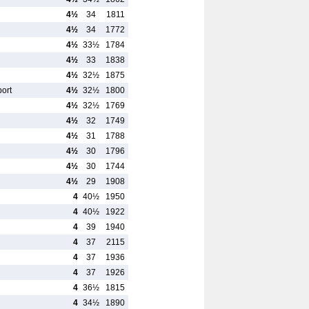
4½
34
1811
4½
34
1772
4½
33½
1784
4½
33
1838
4½
32½
1875
ort
4½
32½
1800
4½
32½
1769
4½
32
1749
4½
31
1788
4½
30
1796
4½
30
1744
4½
29
1908
4
40½
1950
4
40½
1922
4
39
1940
4
37
2115
4
37
1936
4
37
1926
4
36½
1815
4
34½
1890