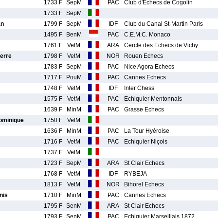
1733 F
SepM
PAC
Club d'Echecs de Cogolin
1733 F
SepM
an
1799 F
SepM
IDF
Club du Canal St-Martin Paris
1495 F
BenM
PAC
C.E.M.C. Monaco
1761 F
VetM
ARA
Cercle des Echecs de Vichy
erre
1798 F
VetM
NOR
Rouen Echecs
1783 F
SepM
PAC
Nice Agora Echecs
1717 F
PouM
PAC
Cannes Echecs
1748 F
VetM
IDF
Inter Chess
1575 F
VetM
PAC
Echiquier Mentonnais
1639 F
MinM
PAC
Grasse Echecs
minique
1750 F
VetM
1636 F
MinM
PAC
La Tour Hyéroise
1716 F
VetM
PAC
Echiquier Niçois
1737 F
VetM
1723 F
SepM
ARA
St Clair Echecs
1768 F
VetM
IDF
RYBEJA
1813 F
VetM
NOR
Bihorel Echecs
nis
1710 F
MinM
PAC
Cannes Echecs
1795 F
SenM
ARA
St Clair Echecs
1793 F
SenM
PAC
Echiquier Marseillais 1872