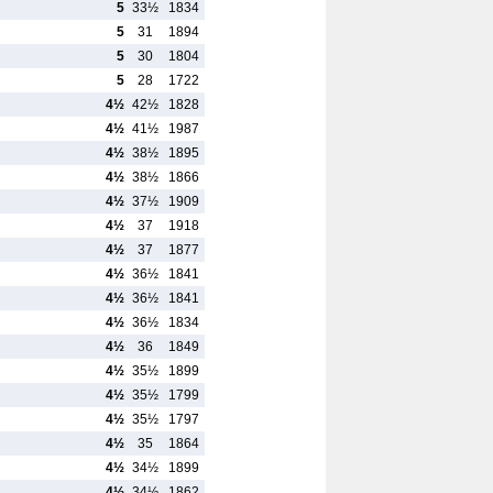
5
33½
1834
5
31
1894
5
30
1804
5
28
1722
4½
42½
1828
4½
41½
1987
4½
38½
1895
4½
38½
1866
4½
37½
1909
4½
37
1918
4½
37
1877
4½
36½
1841
4½
36½
1841
4½
36½
1834
4½
36
1849
4½
35½
1899
4½
35½
1799
4½
35½
1797
4½
35
1864
4½
34½
1899
4½
34½
1862