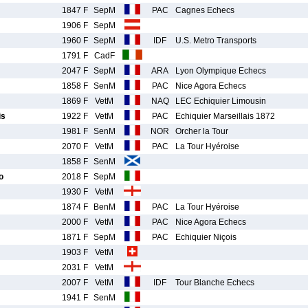
1847 F
SepM
PAC
Cagnes Echecs
1906 F
SepM
1960 F
SepM
IDF
U.S. Metro Transports
1791 F
CadF
2047 F
SepM
ARA
Lyon Olympique Echecs
1858 F
SenM
PAC
Nice Agora Echecs
1869 F
VetM
NAQ
LEC Echiquier Limousin
is
1922 F
VetM
PAC
Echiquier Marseillais 1872
1981 F
SenM
NOR
Orcher la Tour
2070 F
VetM
PAC
La Tour Hyéroise
1858 F
SenM
o
2018 F
SepM
1930 F
VetM
1874 F
BenM
PAC
La Tour Hyéroise
2000 F
VetM
PAC
Nice Agora Echecs
1871 F
SepM
PAC
Echiquier Niçois
1903 F
VetM
2031 F
VetM
2007 F
VetM
IDF
Tour Blanche Echecs
1941 F
SenM