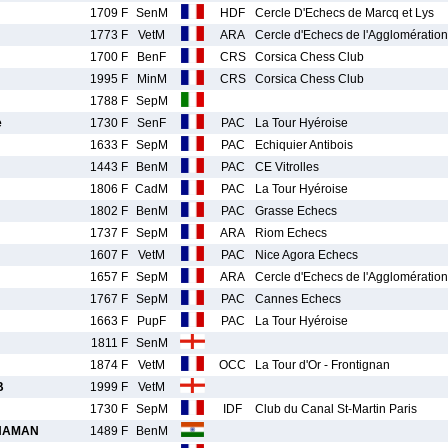
1709 F
SenM
HDF
Cercle D'Echecs de Marcq et Lys
1773 F
VetM
ARA
Cercle d'Echecs de l'Agglomérati
1700 F
BenF
CRS
Corsica Chess Club
1995 F
MinM
CRS
Corsica Chess Club
1788 F
SepM
e
1730 F
SenF
PAC
La Tour Hyéroise
1633 F
SepM
PAC
Echiquier Antibois
1443 F
BenM
PAC
CE Vitrolles
1806 F
CadM
PAC
La Tour Hyéroise
1802 F
BenM
PAC
Grasse Echecs
1737 F
SepM
ARA
Riom Echecs
1607 F
VetM
PAC
Nice Agora Echecs
1657 F
SepM
ARA
Cercle d'Echecs de l'Agglomérati
1767 F
SepM
PAC
Cannes Echecs
1663 F
PupF
PAC
La Tour Hyéroise
1811 F
SenM
1874 F
VetM
OCC
La Tour d'Or - Frontignan
B
1999 F
VetM
1730 F
SepM
IDF
Club du Canal St-Martin Paris
HAMAN
1489 F
BenM