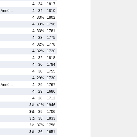
4
34
1817
on Anné…
4
34
1810
4
33½
1802
4
33½
1798
4
33½
1781
4
33
1775
4
32½
1778
4
32½
1720
4
32
1818
4
30
1784
4
30
1755
4
29½
1730
on Anné…
4
29
1767
4
29
1686
4
28
1712
3½
41½
1946
3½
39
1706
3½
38
1833
3½
37½
1758
3½
36
1651