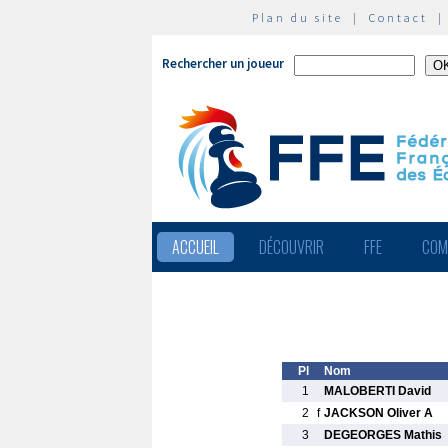
Plan du site
|
Contact
Rechercher un joueur
ACCUEIL
DÉCOUVRIR
FFE
COM
Pl
Nom
1
MALOBERTI David
2
f
JACKSON Oliver A
3
DEGEORGES Mathis