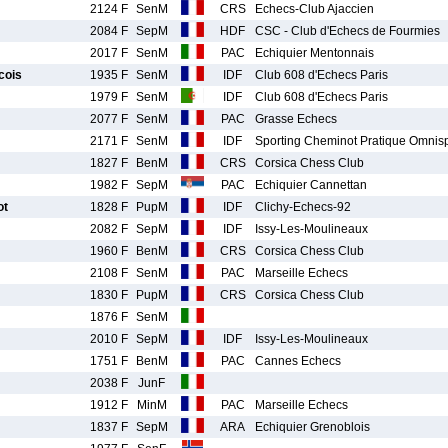
2124 F
SenM
CRS
Echecs-Club Ajaccien
2084 F
SepM
HDF
CSC - Club d'Echecs de Fourmies
2017 F
SenM
PAC
Echiquier Mentonnais
cois
1935 F
SenM
IDF
Club 608 d'Echecs Paris
1979 F
SenM
IDF
Club 608 d'Echecs Paris
2077 F
SenM
PAC
Grasse Echecs
2171 F
SenM
IDF
Sporting Cheminot Pratique Omnisp
1827 F
BenM
CRS
Corsica Chess Club
1982 F
SepM
PAC
Echiquier Cannettan
ot
1828 F
PupM
IDF
Clichy-Echecs-92
2082 F
SepM
IDF
Issy-Les-Moulineaux
1960 F
BenM
CRS
Corsica Chess Club
2108 F
SenM
PAC
Marseille Echecs
1830 F
PupM
CRS
Corsica Chess Club
1876 F
SenM
2010 F
SepM
IDF
Issy-Les-Moulineaux
1751 F
BenM
PAC
Cannes Echecs
2038 F
JunF
1912 F
MinM
PAC
Marseille Echecs
1837 F
SepM
ARA
Echiquier Grenoblois