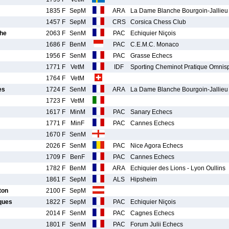
1835 F
SepM
ARA
La Dame Blanche Bourgoin-Jallieu
1457 F
SepM
CRS
Corsica Chess Club
he
2063 F
SenM
PAC
Echiquier Niçois
1686 F
BenM
PAC
C.E.M.C. Monaco
1956 F
SenM
PAC
Grasse Echecs
1771 F
VetM
IDF
Sporting Cheminot Pratique Omnisp
1764 F
VetM
es
1724 F
SenM
ARA
La Dame Blanche Bourgoin-Jallieu
1723 F
VetM
1617 F
MinM
PAC
Sanary Echecs
1771 F
MinF
PAC
Cannes Echecs
1670 F
SenM
2026 F
SenM
PAC
Nice Agora Echecs
1709 F
BenF
PAC
Cannes Echecs
1782 F
BenM
ARA
Echiquier des Lions - Lyon Oullins
1861 F
SepM
ALS
Hipsheim
ton
2100 F
SepM
ques
1822 F
SepM
PAC
Echiquier Niçois
2014 F
SenM
PAC
Cagnes Echecs
1801 F
SenM
PAC
Forum Julii Echecs