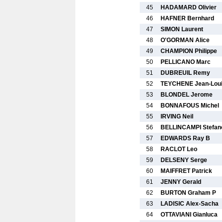
45
HADAMARD Olivier
46
HAFNER Bernhard
47
SIMON Laurent
48
O'GORMAN Alice
49
CHAMPION Philippe
50
PELLICANO Marc
51
DUBREUIL Remy
52
TEYCHENE Jean-Lou
53
BLONDEL Jerome
54
BONNAFOUS Michel
55
IRVING Neil
56
BELLINCAMPI Stefan
57
EDWARDS Ray B
58
RACLOT Leo
59
DELSENY Serge
60
MAIFFRET Patrick
61
JENNY Gerald
62
BURTON Graham P
63
LADISIC Alex-Sacha
64
OTTAVIANI Gianluca