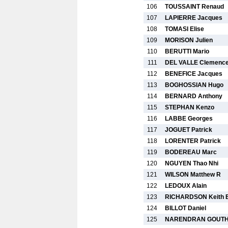
106
TOUSSAINT Renaud
107
LAPIERRE Jacques
108
TOMASI Elise
109
MORISON Julien
110
BERUTTI Mario
111
DEL VALLE Clemenc
112
BENEFICE Jacques
113
BOGHOSSIAN Hugo
114
BERNARD Anthony
115
STEPHAN Kenzo
116
LABBE Georges
117
JOGUET Patrick
118
LORENTER Patrick
119
BODEREAU Marc
120
NGUYEN Thao Nhi
121
WILSON Matthew R
122
LEDOUX Alain
123
RICHARDSON Keith 
124
BILLOT Daniel
125
NARENDRAN GOUT