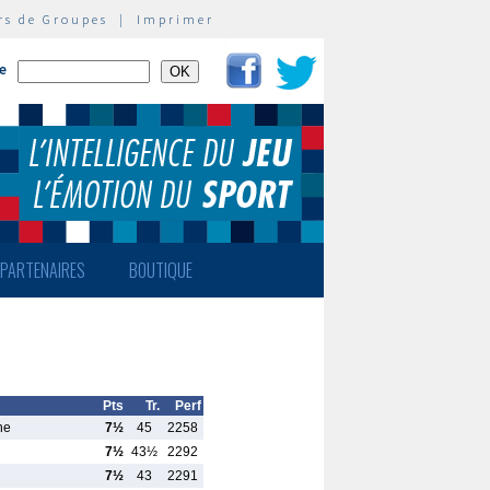
rs de Groupes
|
Imprimer
te
PARTENAIRES
BOUTIQUE
Pts
Tr.
Perf
ne
7½
45
2258
7½
43½
2292
7½
43
2291