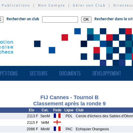
|
Publications
|
Mon Compte
|
Gérer son Club
|
Directeu
Rechercher un club
Rechercher dans le si
PÉTITIONS
SECTEURS
DOCUMENTS
DÉVELOPPEMENT
FIJ Cannes - Tournoi B
Classement après la ronde 9
Elo
Cat.
Fede
Ligue
Club
2113 F
SenM
PDL
Cercle d'échecs des Sables d'Olon
2115 F
VetM
2086 F
MinM
PAC
Echiquier Orangeois