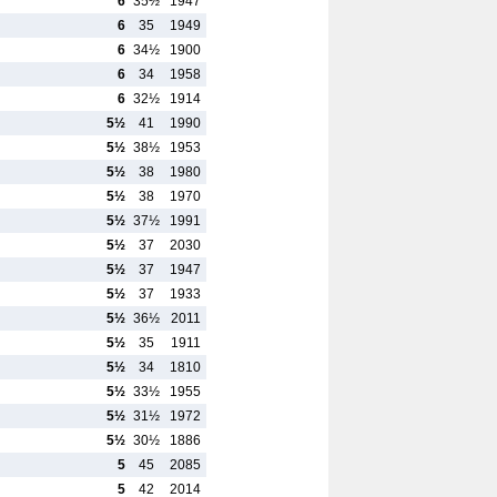
6
35½
1947
6
35
1949
6
34½
1900
6
34
1958
6
32½
1914
5½
41
1990
5½
38½
1953
5½
38
1980
5½
38
1970
5½
37½
1991
5½
37
2030
5½
37
1947
5½
37
1933
5½
36½
2011
5½
35
1911
5½
34
1810
5½
33½
1955
5½
31½
1972
5½
30½
1886
5
45
2085
5
42
2014