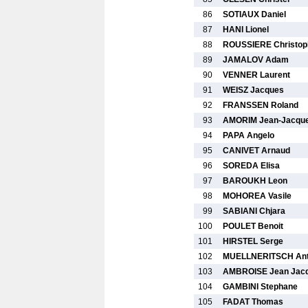
86
SOTIAUX Daniel
87
HANI Lionel
88
ROUSSIERE Christop
89
JAMALOV Adam
90
VENNER Laurent
91
WEISZ Jacques
92
FRANSSEN Roland
93
AMORIM Jean-Jacqu
94
PAPA Angelo
95
CANIVET Arnaud
96
SOREDA Elisa
97
BAROUKH Leon
98
MOHOREA Vasile
99
SABIANI Chjara
100
POULET Benoit
101
HIRSTEL Serge
102
MUELLNERITSCH An
103
AMBROISE Jean Jac
104
GAMBINI Stephane
105
FADAT Thomas