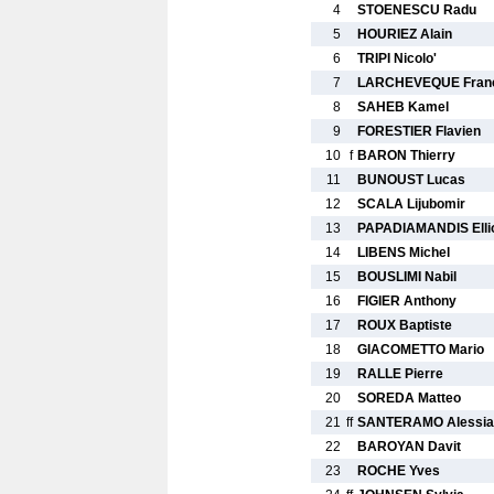
4
STOENESCU Radu
5
HOURIEZ Alain
6
TRIPI Nicolo'
7
LARCHEVEQUE Fran
8
SAHEB Kamel
9
FORESTIER Flavien
10
f
BARON Thierry
11
BUNOUST Lucas
12
SCALA Lijubomir
13
PAPADIAMANDIS Elli
14
LIBENS Michel
15
BOUSLIMI Nabil
16
FIGIER Anthony
17
ROUX Baptiste
18
GIACOMETTO Mario
19
RALLE Pierre
20
SOREDA Matteo
21
ff
SANTERAMO Alessia
22
BAROYAN Davit
23
ROCHE Yves