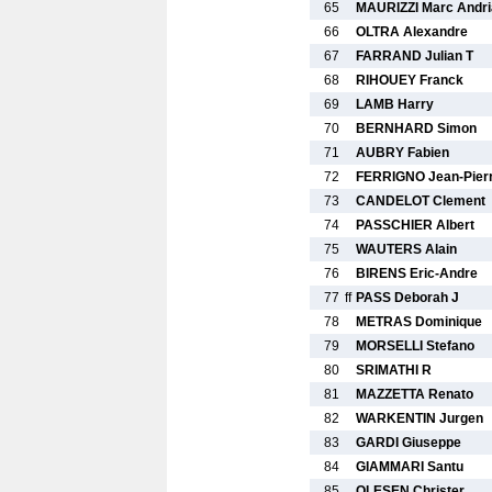
65
MAURIZZI Marc Andri
66
OLTRA Alexandre
67
FARRAND Julian T
68
RIHOUEY Franck
69
LAMB Harry
70
BERNHARD Simon
71
AUBRY Fabien
72
FERRIGNO Jean-Pier
73
CANDELOT Clement
74
PASSCHIER Albert
75
WAUTERS Alain
76
BIRENS Eric-Andre
77
ff
PASS Deborah J
78
METRAS Dominique
79
MORSELLI Stefano
80
SRIMATHI R
81
MAZZETTA Renato
82
WARKENTIN Jurgen
83
GARDI Giuseppe
84
GIAMMARI Santu
85
OLESEN Christer