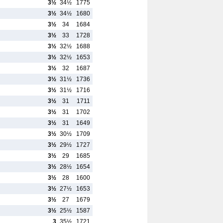
3½
34½
1775
3½
34½
1680
3½
34
1684
3½
33
1728
3½
32½
1688
3½
32½
1653
3½
32
1687
3½
31½
1736
3½
31½
1716
3½
31
1711
3½
31
1702
3½
31
1649
3½
30½
1709
3½
29½
1727
3½
29
1685
3½
28½
1654
3½
28
1600
3½
27½
1653
3½
27
1679
3½
25½
1587
3
35½
1721