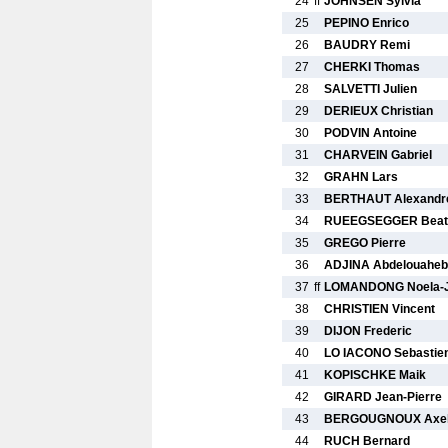
24
ff
JOHNSEN Sylvia
25
PEPINO Enrico
26
BAUDRY Remi
27
CHERKI Thomas
28
SALVETTI Julien
29
DERIEUX Christian
30
PODVIN Antoine
31
CHARVEIN Gabriel
32
GRAHN Lars
33
BERTHAUT Alexandr
34
RUEEGSEGGER Beat
35
GREGO Pierre
36
ADJINA Abdelouaheb
37
ff
LOMANDONG Noela-
38
CHRISTIEN Vincent
39
DIJON Frederic
40
LO IACONO Sebastie
41
KOPISCHKE Maik
42
GIRARD Jean-Pierre
43
BERGOUGNOUX Axe
44
RUCH Bernard