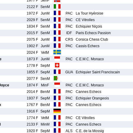
1977 F
SenF
2122 F
SenM
1972 F
JunM
PAC
La Tour Hyéroise
2029 F
SenM
PAC
CE Vitrolles
1834 F
SenM
PAC
Echiquier Niçois
2015 F
SenM
IDF
Paris Echecs Passion
2075 F
JunM
CRS
Corsica Chess Club
1902 F
JunM
PAC
Cassis Echecs
2024 F
VetM
e
1873 F
JunM
PAC
C.E.M.C. Monaco
1778 F
SepM
1855 F
SepM
GUA
Echiquier Saint Franciscain
2077 F
SenM
Joyce
1874 F
MinF
PAC
C.E.M.C. Monaco
2014 F
BenM
PAC
Cannes Echecs
1937 F
SepM
PAC
Echiquier Orangeois
n
1767 F
BenM
PAC
Cannes Echecs
1916 F
SepM
1774 F
VetM
PAC
CE Vitrolles
l
2133 F
MinM
PAC
Cannes Echecs
1920 F
SepM
ALS
C.E. de la Mossig