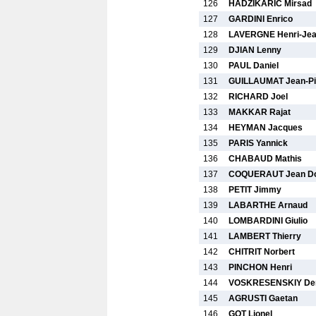
126
HADZIKARIC Mirsad
127
GARDINI Enrico
128
LAVERGNE Henri-Je
129
DJIAN Lenny
130
PAUL Daniel
131
GUILLAUMAT Jean-Pi
132
RICHARD Joel
133
MAKKAR Rajat
134
HEYMAN Jacques
135
PARIS Yannick
136
CHABAUD Mathis
137
COQUERAUT Jean Do
138
PETIT Jimmy
139
LABARTHE Arnaud
140
LOMBARDINI Giulio
141
LAMBERT Thierry
142
CHITRIT Norbert
143
PINCHON Henri
144
VOSKRESENSKIY De
145
AGRUSTI Gaetan
146
GOT Lionel