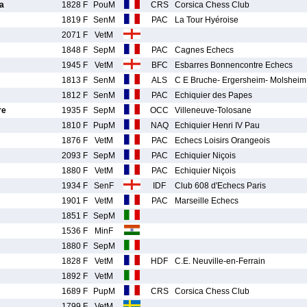
a
1828 F
PouM
CRS
Corsica Chess Club
1819 F
SenM
PAC
La Tour Hyéroise
2071 F
VetM
1848 F
SepM
PAC
Cagnes Echecs
1945 F
VetM
BFC
Esbarres Bonnencontre Echecs
1813 F
SenM
ALS
C E Bruche- Ergersheim- Molsheim
1812 F
SenM
PAC
Echiquier des Papes
re
1935 F
SepM
OCC
Villeneuve-Tolosane
1810 F
PupM
NAQ
Echiquier Henri IV Pau
1876 F
VetM
PAC
Echecs Loisirs Orangeois
2093 F
SepM
PAC
Echiquier Niçois
1880 F
VetM
PAC
Echiquier Niçois
1934 F
SenF
IDF
Club 608 d'Echecs Paris
1901 F
VetM
PAC
Marseille Echecs
1851 F
SepM
1536 F
MinF
1880 F
SepM
1828 F
VetM
HDF
C.E. Neuville-en-Ferrain
1892 F
VetM
1689 F
PupM
CRS
Corsica Chess Club
1799 F
VetM