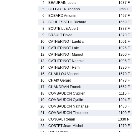
4
BEAURAIN Louis
1637 F
5
BELLAYER Yohann
1399 E
6
BOBARD Antonin
1497 F
7
BOUDESSEUL Richard
1659 F
8
BOUTEILLE Albert
1373 F
9
BRAULT David
1379 F
10
CATHERINOT Laetitia
1501 F
11
CATHERINOT Loic
1026 F
12
CATHERINOT Margot
1200 F
13
CATHERINOT Noemie
1096 F
14
CATHERINOT Remi
1380 F
15
CHAILLOU Vincent
1570 F
16
CHAIX Gerard
1473 F
17
CHANDRAN Franck
1652 F
18
COMBAUDON Cyprien
1115 F
19
COMBAUDON Cyrille
1204 F
20
COMBAUDON Nathanael
1480 F
21
COMBAUDON Timothee
1109 F
22
CONGAL Ronan
1330 N
23
COSTET Jean-Michel
1279 F