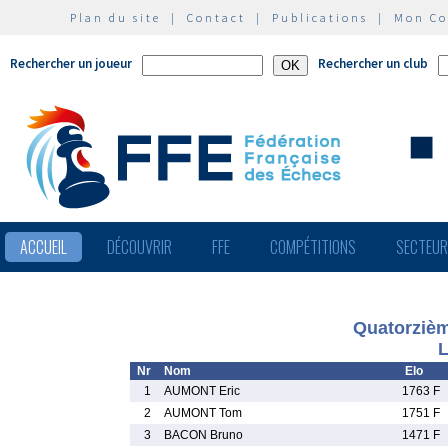
Plan du site
|
Contact
|
Publications
|
Mon C
Rechercher un joueur
Rechercher un club
ACCUEIL
DÉCOUVRIR
FFE
COMPÉTITIONS
SECTEU
Quatorzièm
L
Nr
Nom
Elo
1
AUMONT Eric
1763 F
2
AUMONT Tom
1751 F
3
BACON Bruno
1471 F