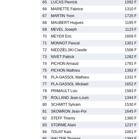
65
LUCAS Pierrick
1092 F
66
MARIETTE Fabrice
1310 F
67
MARTIN Yvon
1725 F
68
MAUBERT Hugues
1195 F
69
MEVEL Joseph
1123 F
70
MEYER Eric
1609 F
71
MONNOT Pascal
1301 F
72
NIEDZIELSKI Claude
1506 F
73
NIVET Patrick
1282 F
74
PICHON Arnaud
1791 F
75
PICHON Mathieu
1392 F
76
PLA-GASSOL Mathieu
1332 F
77
PLA-GASSOL Mickael
1652 F
78
PRIMAULT Loic
1583 F
79
ROLLAND Jean-Louis
1344 F
80
SCHMITT Sylvain
1530 F
81
SKOWRON Jean-Pol
1645 F
82
STEFF Thierry
1380 F
83
STORME Alain
1237 F
84
TOUAT Kais
1001 F
85
WALTER Thomas
1394 F