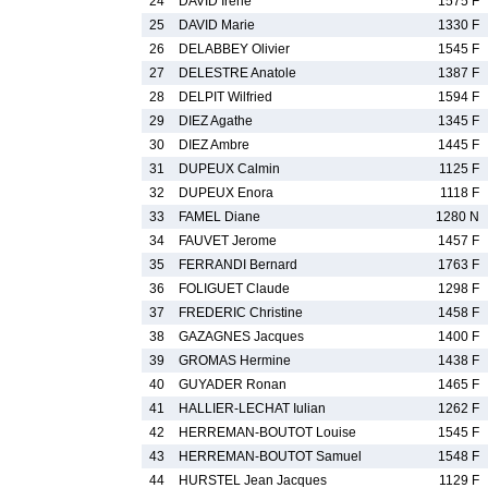
24
DAVID Irene
1575 F
25
DAVID Marie
1330 F
26
DELABBEY Olivier
1545 F
27
DELESTRE Anatole
1387 F
28
DELPIT Wilfried
1594 F
29
DIEZ Agathe
1345 F
30
DIEZ Ambre
1445 F
31
DUPEUX Calmin
1125 F
32
DUPEUX Enora
1118 F
33
FAMEL Diane
1280 N
34
FAUVET Jerome
1457 F
35
FERRANDI Bernard
1763 F
36
FOLIGUET Claude
1298 F
37
FREDERIC Christine
1458 F
38
GAZAGNES Jacques
1400 F
39
GROMAS Hermine
1438 F
40
GUYADER Ronan
1465 F
41
HALLIER-LECHAT Iulian
1262 F
42
HERREMAN-BOUTOT Louise
1545 F
43
HERREMAN-BOUTOT Samuel
1548 F
44
HURSTEL Jean Jacques
1129 F