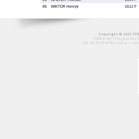
86
WIKTOR Henryk
1612 F
Copyright © 2015 FFE
Fédération Française des 
tél :
01 39 44 65 80
| contact :
con