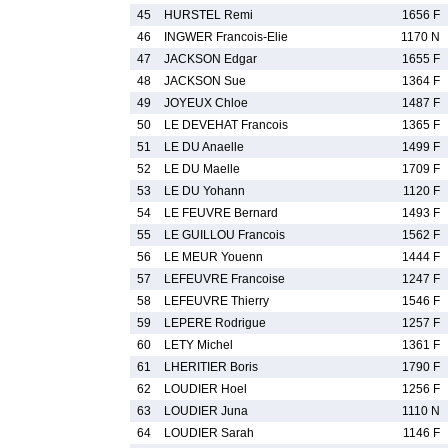
45
HURSTEL Remi
1656 F
46
INGWER Francois-Elie
1170 N
47
JACKSON Edgar
1655 F
48
JACKSON Sue
1364 F
49
JOYEUX Chloe
1487 F
50
LE DEVEHAT Francois
1365 F
51
LE DU Anaelle
1499 F
52
LE DU Maelle
1709 F
53
LE DU Yohann
1120 F
54
LE FEUVRE Bernard
1493 F
55
LE GUILLOU Francois
1562 F
56
LE MEUR Youenn
1444 F
57
LEFEUVRE Francoise
1247 F
58
LEFEUVRE Thierry
1546 F
59
LEPERE Rodrigue
1257 F
60
LETY Michel
1361 F
61
LHERITIER Boris
1790 F
62
LOUDIER Hoel
1256 F
63
LOUDIER Juna
1110 N
64
LOUDIER Sarah
1146 F