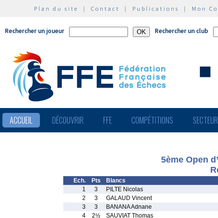
Plan du site
|
Contact
|
Publications
|
Mon C
Rechercher un joueur
Rechercher un club
ACCUEIL
DÉCOUVRIR
FFE
COMPÉTITIONS
SECTEU
5ème Open d’h
R
Ech.
Pts
Blancs
1
3
PILTE Nicolas
2
3
GALAUD Vincent
3
3
BANANA Adnane
4
2½
SAUVIAT Thomas