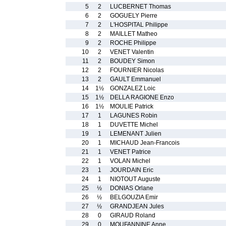
5
2
LUCBERNET Thomas
6
2
GOGUELY Pierre
7
2
L'HOSPITAL Philippe
8
2
MAILLET Matheo
9
2
ROCHE Philippe
10
2
VENET Valentin
11
2
BOUDEY Simon
12
2
FOURNIER Nicolas
13
2
GAULT Emmanuel
14
1½
GONZALEZ Loic
15
1½
DELLA RAGIONE Enzo
16
1½
MOULIE Patrick
17
1
LAGUNES Robin
18
1
DUVETTE Michel
19
1
LEMENANT Julien
20
1
MICHAUD Jean-Francois
21
1
VENET Patrice
22
1
VOLAN Michel
23
1
JOURDAIN Eric
24
1
NIOTOUT Auguste
25
½
DONIAS Orlane
26
½
BELGOUZIA Emir
27
½
GRANDJEAN Jules
28
0
GIRAUD Roland
29
0
MOUFANNINE Anne