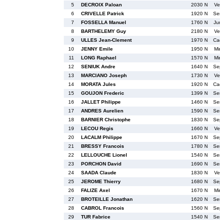
5
DECROIX Paloan
2030 N
Ve
6
CRIVELLE Patrick
1920 N
Se
7
FOSSELLA Manuel
1760 N
Ju
8
BARTHELEMY Guy
2180 N
Ve
9
ULLES Jean-Clement
1970 N
Ca
10
JENNY Emile
1950 N
Mi
11
LONG Raphael
1570 N
Mi
12
SENIUK Andre
1640 N
Se
13
MARCIANO Joseph
1730 N
Ve
14
MORATA Jules
1920 N
Ca
15
GOUJON Frederic
1399 N
Se
16
JALLET Philippe
1460 N
Se
17
ANDRES Aurelien
1590 N
Se
18
BARNIER Christophe
1830 N
Se
19
LECOU Regis
1660 N
Ve
20
LACALM Philippe
1670 N
Se
21
BRESSY Francois
1780 N
Se
22
LELLOUCHE Lionel
1540 N
Se
23
PORCHON David
1690 N
Se
24
SAADA Claude
1830 N
Ve
25
JEROME Thierry
1680 N
Se
26
FALIZE Axel
1670 N
Mi
27
BROTEILLE Jonathan
1620 N
Se
28
CABROL Francois
1560 N
Se
29
TUR Fabrice
1540 N
Se