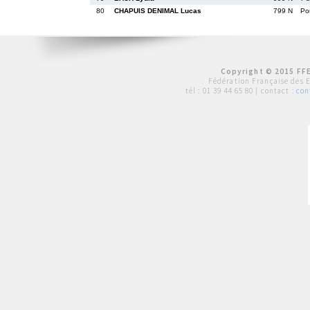
80
CHAPUIS DENIMAL Lucas
799 N
Po
Copyright © 2015 FFE
Fédération Française des 
tél :
01 39 44 65 80
| contact :
con