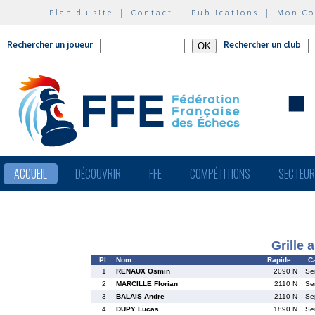
Plan du site
|
Contact
|
Publications
|
Mon C
Rechercher un joueur
Rechercher un club
ACCUEIL
DÉCOUVRIR
FFE
COMPÉTITIONS
SECTEU
Grille 
Pl
Nom
Rapide
Ca
1
RENAUX Osmin
2090 N
Se
2
MARCILLE Florian
2110 N
Se
3
BALAIS Andre
2110 N
Se
4
DUPY Lucas
1890 N
Se