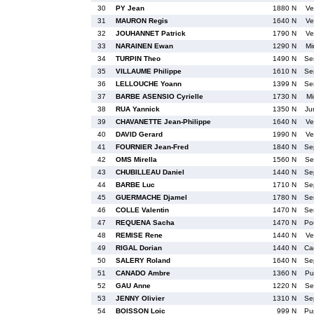
30
PY Jean
1880 N
Ve
31
MAURON Regis
1640 N
Ve
32
JOUHANNET Patrick
1790 N
Ve
33
NARAINEN Ewan
1290 N
Mi
34
TURPIN Theo
1490 N
Se
35
VILLAUME Philippe
1610 N
Se
36
LELLOUCHE Yoann
1399 N
Se
37
BARBE ASENSIO Cyrielle
1730 N
Mi
38
RUA Yannick
1350 N
Ju
39
CHAVANETTE Jean-Philippe
1640 N
Ve
40
DAVID Gerard
1990 N
Ve
41
FOURNIER Jean-Fred
1840 N
Se
42
OMS Mirella
1560 N
Se
43
CHUBILLEAU Daniel
1440 N
Se
44
BARBE Luc
1710 N
Se
45
GUERMACHE Djamel
1780 N
Se
46
COLLE Valentin
1470 N
Se
47
REQUENA Sacha
1470 N
Po
48
REMISE Rene
1440 N
Ve
49
RIGAL Dorian
1440 N
Ca
50
SALERY Roland
1640 N
Se
51
CANADO Ambre
1360 N
Pu
52
GAU Anne
1220 N
Se
53
JENNY Olivier
1310 N
Se
54
BOISSON Loic
999 N
Pu