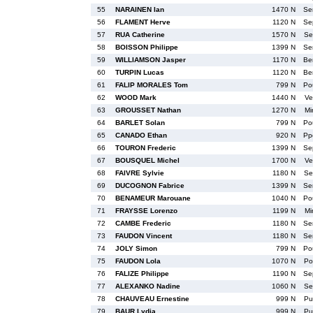
55
NARAINEN Ian
1470 N
Se
56
FLAMENT Herve
1120 N
Se
57
RUA Catherine
1570 N
Se
58
BOISSON Philippe
1399 N
Se
59
WILLIAMSON Jasper
1170 N
Be
60
TURPIN Lucas
1120 N
Be
61
FALIP MORALES Tom
799 N
Po
62
WOOD Mark
1440 N
Ve
63
GROUSSET Nathan
1270 N
Mi
64
BARLET Solan
799 N
Po
65
CANADO Ethan
920 N
Pp
66
TOURON Frederic
1399 N
Se
67
BOUSQUEL Michel
1700 N
Ve
68
FAIVRE Sylvie
1180 N
Se
69
DUCOGNON Fabrice
1399 N
Se
70
BENAMEUR Marouane
1040 N
Po
71
FRAYSSE Lorenzo
1199 N
Mi
72
CAMBE Frederic
1180 N
Se
73
FAUDON Vincent
1180 N
Se
74
JOLY Simon
799 N
Po
75
FAUDON Lola
1070 N
Po
76
FALIZE Philippe
1190 N
Se
77
ALEXANKO Nadine
1060 N
Se
78
CHAUVEAU Ernestine
999 N
Pu
79
BAUR Lydia
999 N
Pu