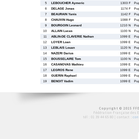
5
LEBOUCHER Aymeric
1303 F
Pu
6
DELAGE Jonas
1174 F
Pu
7
BEAURAIN Yanis
1142 F
Pu
8
CHAUVIN Hugo
1088 F
Pu
9
BOURGOIN Leonard
1210 N
Pu
10
ALLAIN Lucas
1100 N
Pu
11
ABLIN-DE CLAVERIE Nathan
1099 E
Pu
12
LOYER Loan
1099 E
Pu
13
LEBLAIS Louan
1120 N
Pu
14
NAZERI Darius
1099 E
Pu
15
BOUSSELAIRE Tom
1100 N
Pu
16
CASANOVAS Mathieu
1099 E
Pu
17
LEGROS Rene
1099 E
Pu
18
GUERIN Raphael
1099 E
Pu
19
BENOIT Vadim
1099 E
Pu
Copyright © 2015 FFE
Fédération Française des 
tél :
01 39 44 65 80
| contact :
con