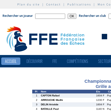
Plan du site
|
Contact
|
Publications
|
Mon C
Rechercher un joueur
Rechercher un club
ACCUEIL
DÉCOUVRIR
FFE
COMPÉTITIONS
SECTEU
Championnat
Grille 
Pl
Nom
Elo
Ca
1
CAPTON Rafael
1604 F
Pu
2
ARROUCHE Medhi
1230 F
Pu
3
DELIN Aristide
1604 F
Pu
4
BATAILLE Paul
1140 N
Pu