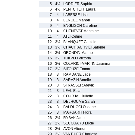
5
4½
LORDIER Sophia
6
4½
PENTCHEFF Laura
7
4
LABESSE Lise
8
4
LENOEL Manon
9
4
ENGLISCH Caroline
10
4
CHENEVAT Montaine
11
4
ATLI Celine
12
3½
BLANQUET Camille
13
3½
CHACHIACHVILI Salome
14
3½
GRONDIN Marine
15
3½
TOKPLO Victoria
16
3½
COLARICI-MARTIN Jasmina
17
3½
SITOUZE Emma
18
3
RAMDANE Jade
19
3
SARAZIN Amelie
20
3
STRASSER Arevik
21
3
LEAL Elsa
22
3
COURJAL Juliette
23
3
DELHOUME Sarah
24
3
BALDUCCI Oceane
25
3
MARGARIT Flora
26
2½
RYBAK Jade
27
2½
SECOUARD Lucie
28
2½
AVON Alienor
29
2½
VANTHIER Charlotte