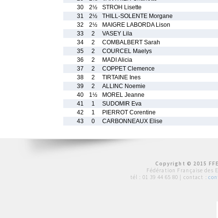
30
2½
STROH Lisette
31
2½
THILL-SOLENTE Morgane
32
2½
MAIGRE LABORDA Lison
33
2
VASEY Lila
34
2
COMBALBERT Sarah
35
2
COURCEL Maelys
36
2
MADI Alicia
37
2
COPPET Clemence
38
2
TIRTAINE Ines
39
2
ALLINC Noemie
40
1½
MOREL Jeanne
41
1
SUDOMIR Eva
42
1
PIERROT Corentine
43
0
CARBONNEAUX Elise
Copyright © 2015 FFE
Fédération Française des 
tél :
01 39 44 65 80
| contact :
con