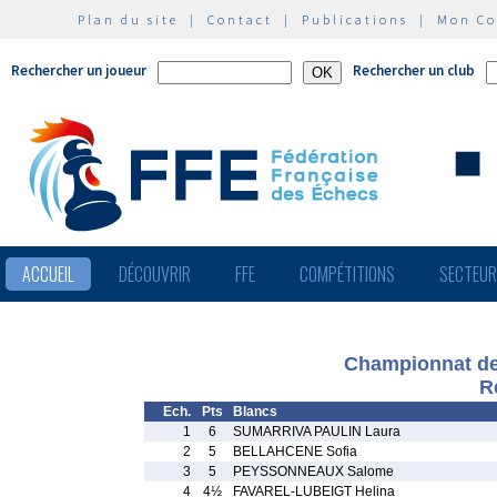
Plan du site
|
Contact
|
Publications
|
Mon C
Rechercher un joueur
Rechercher un club
ACCUEIL
DÉCOUVRIR
FFE
COMPÉTITIONS
SECTEU
Championnat de 
R
Ech.
Pts
Blancs
1
6
SUMARRIVA PAULIN Laura
2
5
BELLAHCENE Sofia
3
5
PEYSSONNEAUX Salome
4
4½
FAVAREL-LUBEIGT Helina