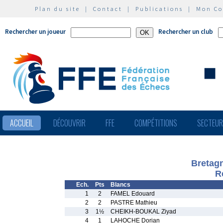
Plan du site
|
Contact
|
Publications
|
Mon C
Rechercher un joueur
Rechercher un club
ACCUEIL
DÉCOUVRIR
FFE
COMPÉTITIONS
SECTEU
Bretagn
R
Ech.
Pts
Blancs
1
2
FAMEL Edouard
2
2
PASTRE Mathieu
3
1½
CHEIKH-BOUKAL Ziyad
4
1
LAHOCHE Dorian