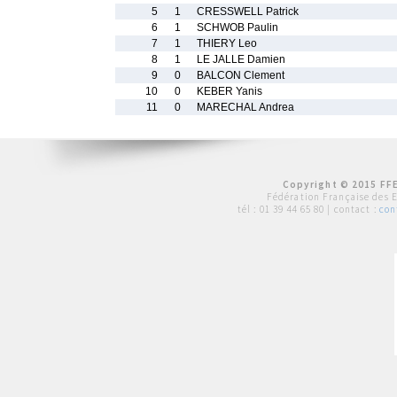
5
1
CRESSWELL Patrick
6
1
SCHWOB Paulin
7
1
THIERY Leo
8
1
LE JALLE Damien
9
0
BALCON Clement
10
0
KEBER Yanis
11
0
MARECHAL Andrea
Copyright © 2015 FFE
Fédération Française des 
tél :
01 39 44 65 80
| contact :
con