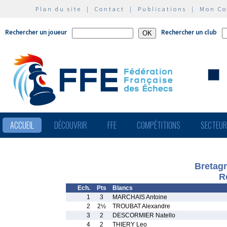
Plan du site
|
Contact
|
Publications
|
Mon C
Rechercher un joueur
Rechercher un club
ACCUEIL
DÉCOUVRIR
FFE
COMPÉTITIONS
SECTEU
Bretagn
R
Ech.
Pts
Blancs
1
3
MARCHAIS Antoine
2
2½
TROUBAT Alexandre
3
2
DESCORMIER Natello
4
2
THIERY Leo