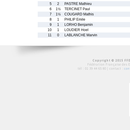
5
2
PASTRE Mathieu
6
1½
TERCINET Paul
7
1½
COUGARD Mathis
8
1
PHILIP Emile
9
1
LORHO Benjamin
10
1
LOUDIER Hoel
11
0
LABLANCHE Marvin
Copyright © 2015 FFE
Fédération Française des 
tél :
01 39 44 65 80
| contact :
con