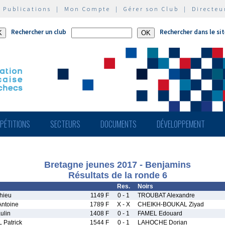
|
Publications
|
Mon Compte
|
Gérer son Club
|
Directeu
Rechercher un club
Rechercher dans le si
PÉTITIONS
SECTEURS
DOCUMENTS
DÉVELOPPEMENT
Bretagne jeunes 2017 - Benjamins
Résultats de la ronde 6
Res.
Noirs
hieu
1149 F
0 - 1
TROUBAT Alexandre
ntoine
1789 F
X - X
CHEIKH-BOUKAL Ziyad
lin
1408 F
0 - 1
FAMEL Edouard
Patrick
1544 F
0 - 1
LAHOCHE Dorian