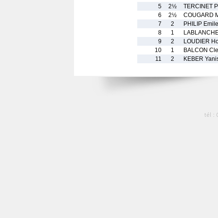
5
2½
TERCINET P
6
2½
COUGARD M
7
2
PHILIP Emil
8
1
LABLANCHE 
9
2
LOUDIER Ho
10
1
BALCON Cle
11
2
KEBER Yani
tél :