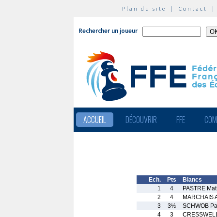
Plan du site
|
Contact
Rechercher un joueur
ACCUEIL
DÉCOUVRIR
FFE
COM
Ech.
Pts
Blancs
1
4
PASTRE Mat
2
4
MARCHAIS A
3
3½
SCHWOB Pau
4
3
CRESSWELL 