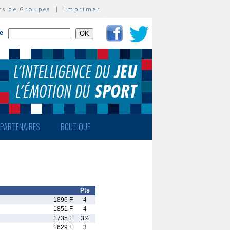
rs de Groupes
|
Imprimer
te
PARTENAIRES
BOUTIQUE
Pts
1896 F
4
1851 F
4
1735 F
3½
1629 F
3