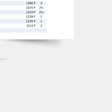
1390 F
3
1670 F
2½
1124 F
2½
1239 F
2
1220 F
1
1114 F
2
so.fr