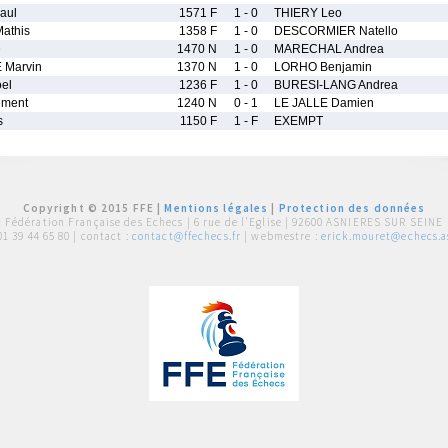
aul
1571 F
1 - 0
THIERY Leo
athis
1358 F
1 - 0
DESCORMIER Natello
e
1470 N
1 - 0
MARECHAL Andrea
Marvin
1370 N
1 - 0
LORHO Benjamin
el
1236 F
1 - 0
BURESI-LANG Andrea
ment
1240 N
0 - 1
LE JALLE Damien
s
1150 F
1 - F
EXEMPT
Copyright © 2015 FFE |
Mentions légales
|
Protection des données
Fédération Française des Echecs |
6 rue de l'Eglise | 92600 ASNIERES SUR SEINE
01 39 44 65 80
| contact :
contact@ffechecs.fr
| webmestre :
erick.mouret@echecs.as