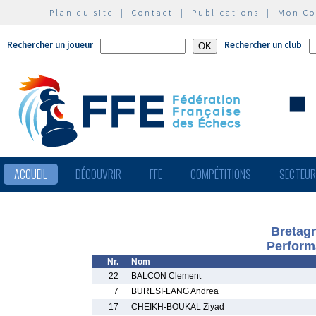
Plan du site
|
Contact
|
Publications
|
Mon C
Rechercher un joueur
Rechercher un club
ACCUEIL
DÉCOUVRIR
FFE
COMPÉTITIONS
SECTEU
Bretagn
Perform
Nr.
Nom
22
BALCON Clement
7
BURESI-LANG Andrea
17
CHEIKH-BOUKAL Ziyad