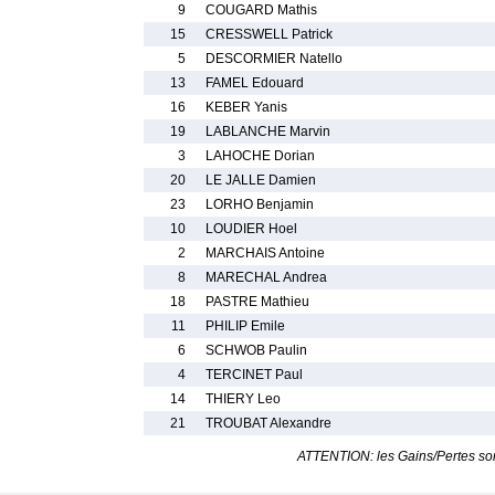
9
COUGARD Mathis
15
CRESSWELL Patrick
5
DESCORMIER Natello
13
FAMEL Edouard
16
KEBER Yanis
19
LABLANCHE Marvin
3
LAHOCHE Dorian
20
LE JALLE Damien
23
LORHO Benjamin
10
LOUDIER Hoel
2
MARCHAIS Antoine
8
MARECHAL Andrea
18
PASTRE Mathieu
11
PHILIP Emile
6
SCHWOB Paulin
4
TERCINET Paul
14
THIERY Leo
21
TROUBAT Alexandre
ATTENTION: les Gains/Pertes sont