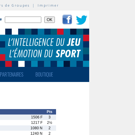
rs de Groupes
|
Imprimer
te
PARTENAIRES
BOUTIQUE
Pts
1506 F
3
1217 F
2½
1080 N
2
1240 N
2