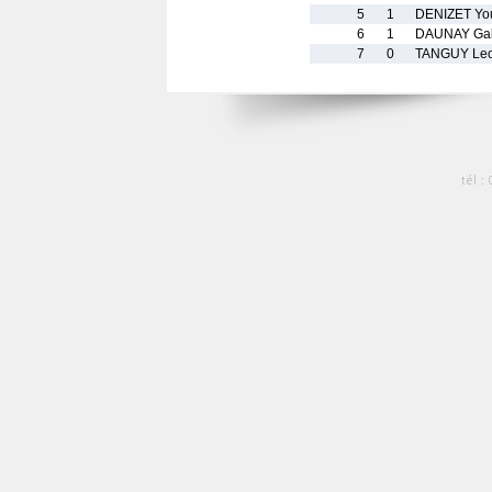
5
1
DENIZET Yo
6
1
DAUNAY Gab
7
0
TANGUY Leo
tél :