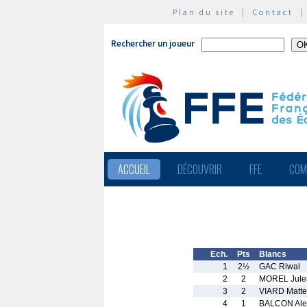
Plan du site
|
Contact
Rechercher un joueur
ACCUEIL
DÉCOUVRIR
FFE
COM
Ech.
Pts
Blancs
1
2½
GAC Riwal
2
2
MOREL Jule
3
2
VIARD Matt
4
1
BALCON Ale