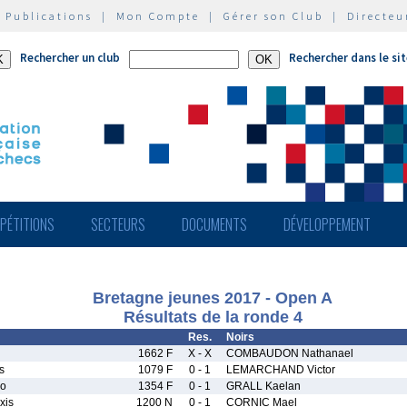
|
Publications
|
Mon Compte
|
Gérer son Club
|
Directeu
Rechercher un club
Rechercher dans le si
PÉTITIONS
SECTEURS
DOCUMENTS
DÉVELOPPEMENT
Bretagne jeunes 2017 - Open A
Résultats de la ronde 4
Res.
Noirs
1662 F
X - X
COMBAUDON Nathanael
s
1079 F
0 - 1
LEMARCHAND Victor
eo
1354 F
0 - 1
GRALL Kaelan
xis
1200 N
0 - 1
CORNIC Mael