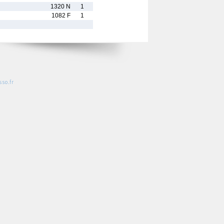
1320 N
1
1082 F
1
so.fr