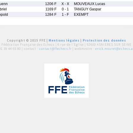
uenn
1206 F
X - X
MOUVEAUX Lucas
riel
1169 F
0 - 1
TANGUY Gaspar
pold
1284 F
1 - F
EXEMPT
Copyright © 2015 FFE |
Mentions légales
|
Protection des données
Fédération Française des Echecs |
6 rue de l'Eglise | 92600 ASNIERES SUR SEINE
01 39 44 65 80
| contact :
contact@ffechecs.fr
| webmestre :
erick.mouret@echecs.as