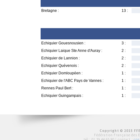
Bretagne :
13 :
Echiquier Gouesnousien :
3 :
Echiquier Laique Ste Anne d'Auray :
2 :
Echiquier de Lannion :
2 :
Echiquier Quévenois :
2 :
Echiquier Domloupéen :
1 :
Echiquier de l'ABC Pays de Vannes :
1 :
Rennes Paul Bert :
1 :
Echiquier Guingampais :
1 :
Copyright © 2015 FFE
Fédération Française des 
tél :
01 39 44 65 80
| contact :
con