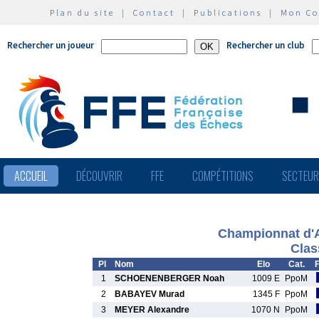
Plan du site
|
Contact
|
Publications
|
Mon C
Rechercher un joueur
Rechercher un club
ACCUEIL
DÉCOUVRIR
FFE
COMPÉTITIONS
SECTEU
Championnat d'A
Clas
Pl
Nom
Elo
Cat.
1
SCHOENENBERGER Noah
1009 E
PpoM
2
BABAYEV Murad
1345 F
PpoM
3
MEYER Alexandre
1070 N
PpoM