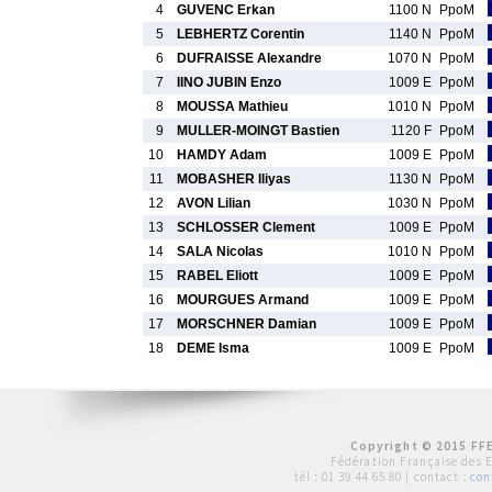
4
GUVENC Erkan
1100 N
PpoM
5
LEBHERTZ Corentin
1140 N
PpoM
6
DUFRAISSE Alexandre
1070 N
PpoM
7
IINO JUBIN Enzo
1009 E
PpoM
8
MOUSSA Mathieu
1010 N
PpoM
9
MULLER-MOINGT Bastien
1120 F
PpoM
10
HAMDY Adam
1009 E
PpoM
11
MOBASHER Iliyas
1130 N
PpoM
12
AVON Lilian
1030 N
PpoM
13
SCHLOSSER Clement
1009 E
PpoM
14
SALA Nicolas
1010 N
PpoM
15
RABEL Eliott
1009 E
PpoM
16
MOURGUES Armand
1009 E
PpoM
17
MORSCHNER Damian
1009 E
PpoM
18
DEME Isma
1009 E
PpoM
Copyright © 2015 FFE
Fédération Française des 
tél :
01 39 44 65 80
| contact :
con