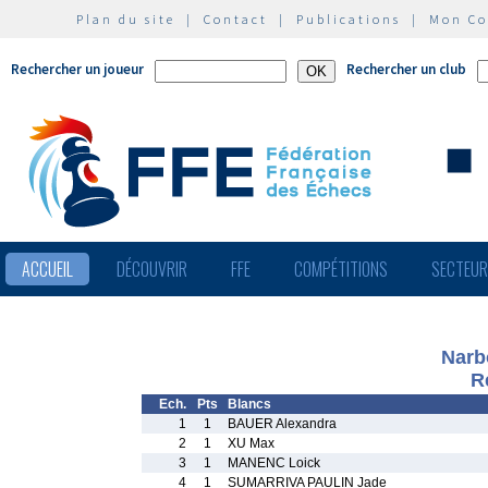
Plan du site
|
Contact
|
Publications
|
Mon C
Rechercher un joueur
Rechercher un club
ACCUEIL
DÉCOUVRIR
FFE
COMPÉTITIONS
SECTEU
Narb
R
Ech.
Pts
Blancs
1
1
BAUER Alexandra
2
1
XU Max
3
1
MANENC Loick
4
1
SUMARRIVA PAULIN Jade