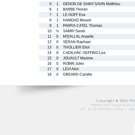
5
1
GENON DE SAINT-SAVIN Matthieu
6
1
BARBE Florian
7
1
LE GOFF Eva
8
1
HAMDAD Mounir
9
1
PARRA-CATEL Thomas
10
½
SAMRI Sarah
11
0
M'DALLAL Anaelle
12
0
SERAN Raphael
13
0
TIVOLLIER Eliot
14
0
CADILHAC-SEFFINO Lea
15
0
JOUAULT Maxime
16
0
ROBIN Jules
17
0
LEVI Alon
18
0
GREARD Camille
Copyright © 2015 FFE
Fédération Française des 
tél :
01 39 44 65 80
| contact :
con