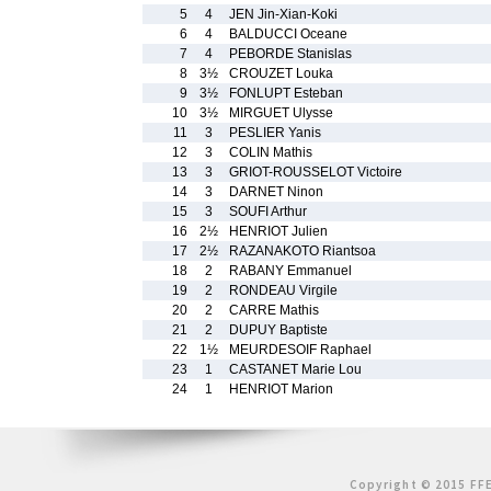
5
4
JEN Jin-Xian-Koki
6
4
BALDUCCI Oceane
7
4
PEBORDE Stanislas
8
3½
CROUZET Louka
9
3½
FONLUPT Esteban
10
3½
MIRGUET Ulysse
11
3
PESLIER Yanis
12
3
COLIN Mathis
13
3
GRIOT-ROUSSELOT Victoire
14
3
DARNET Ninon
15
3
SOUFI Arthur
16
2½
HENRIOT Julien
17
2½
RAZANAKOTO Riantsoa
18
2
RABANY Emmanuel
19
2
RONDEAU Virgile
20
2
CARRE Mathis
21
2
DUPUY Baptiste
22
1½
MEURDESOIF Raphael
23
1
CASTANET Marie Lou
24
1
HENRIOT Marion
Copyright © 2015 FFE