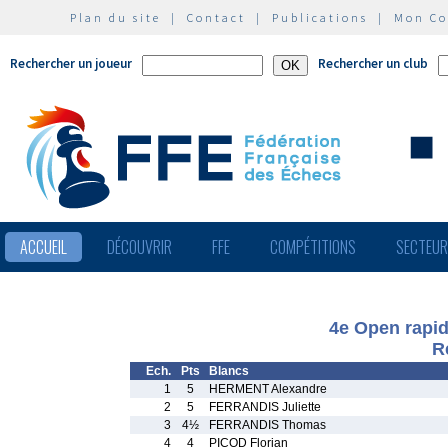
Plan du site
|
Contact
|
Publications
|
Mon C
Rechercher un joueur
Rechercher un club
ACCUEIL
DÉCOUVRIR
FFE
COMPÉTITIONS
SECTEU
4e Open rapid
R
Ech.
Pts
Blancs
1
5
HERMENT Alexandre
2
5
FERRANDIS Juliette
3
4½
FERRANDIS Thomas
4
4
PICOD Florian