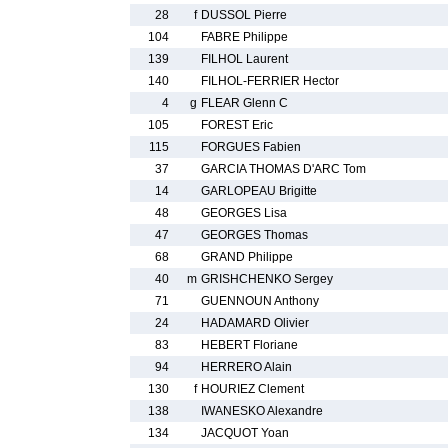
28
f
DUSSOL Pierre
104
FABRE Philippe
139
FILHOL Laurent
140
FILHOL-FERRIER Hector
4
g
FLEAR Glenn C
105
FOREST Eric
115
FORGUES Fabien
37
GARCIA THOMAS D'ARC Tom
14
GARLOPEAU Brigitte
48
GEORGES Lisa
47
GEORGES Thomas
68
GRAND Philippe
40
m
GRISHCHENKO Sergey
71
GUENNOUN Anthony
24
HADAMARD Olivier
83
HEBERT Floriane
94
HERRERO Alain
130
f
HOURIEZ Clement
138
IWANESKO Alexandre
134
JACQUOT Yoan