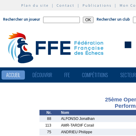
Plan du site
|
Contact
|
Publications
|
Mon C
Rechercher un joueur
Rechercher un club
ACCUEIL
DÉCOUVRIR
FFE
COMPÉTITIONS
SECTEU
25ème Open 
Perform
Nr.
Nom
88
ALFONSO Jonathan
113
AMR-TARDIF Corail
75
ANDRIEU Philippe