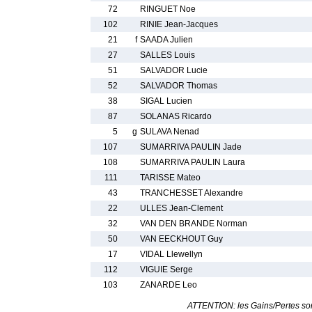
72
RINGUET Noe
102
RINIE Jean-Jacques
21
f
SAADA Julien
27
SALLES Louis
51
SALVADOR Lucie
52
SALVADOR Thomas
38
SIGAL Lucien
87
SOLANAS Ricardo
5
g
SULAVA Nenad
107
SUMARRIVA PAULIN Jade
108
SUMARRIVA PAULIN Laura
111
TARISSE Mateo
43
TRANCHESSET Alexandre
22
ULLES Jean-Clement
32
VAN DEN BRANDE Norman
50
VAN EECKHOUT Guy
17
VIDAL Llewellyn
112
VIGUIE Serge
103
ZANARDE Leo
ATTENTION: les Gains/Pertes sont