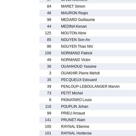
84
MARET Simon
46
MAURON Regis
98
MEDARD Guillaume
44
MEDINA Kenan
125
MOUTON Aline
85
NGUYEN Son-An
86
NGUYEN Thao Nhi
106
NORMAND Patrick
49
NORMAND Victor
36
OUAHHOUD Yassine
3
OUAKHIR Pierre Mehdi
35
PECQUEUX Edouard
39
PENLOUP-LEBOULANGER Marvin
73
PETIT Michel
8
PIGNATARO Louis
116
POUPLIN Johan
99
PRIEU Arnaud
141
PRUNET Alain
100
RAYNAL Etienne
101
RAYNAL Hortense