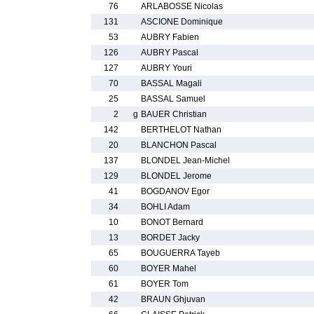
76
ARLABOSSE Nicolas
131
ASCIONE Dominique
53
AUBRY Fabien
126
AUBRY Pascal
127
AUBRY Youri
70
BASSAL Magali
25
BASSAL Samuel
2
g
BAUER Christian
142
BERTHELOT Nathan
20
BLANCHON Pascal
137
BLONDEL Jean-Michel
129
BLONDEL Jerome
41
BOGDANOV Egor
34
BOHLI Adam
10
BONOT Bernard
13
BORDET Jacky
65
BOUGUERRA Tayeb
60
BOYER Mahel
61
BOYER Tom
42
BRAUN Ghjuvan