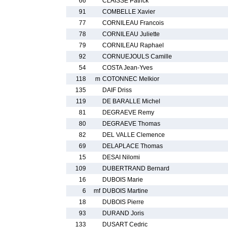
66
CLAISSE Patrick
91
COMBELLE Xavier
77
CORNILEAU Francois
78
CORNILEAU Juliette
79
CORNILEAU Raphael
92
CORNUEJOULS Camille
54
COSTA Jean-Yves
118
m
COTONNEC Melkior
135
DAIF Driss
119
DE BARALLE Michel
81
DEGRAEVE Remy
80
DEGRAEVE Thomas
82
DEL VALLE Clemence
69
DELAPLACE Thomas
15
DESAI Nilomi
109
DUBERTRAND Bernard
16
DUBOIS Marie
6
mf
DUBOIS Martine
18
DUBOIS Pierre
93
DURAND Joris
133
DUSART Cedric