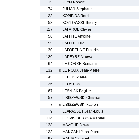
19
JEAN Robert
74
JULIAN Stephane
23
KOPIBIDA Remi
58
KOZLOWSKI Thierry
117
LAFARGE Olivier
56
LAFITTE Antoine
59
LAFITTE Luc
30
LAFORTUNE Emerick
120
LAPEYRE Maeva
64
f
LE CORRE Benjamin
132
g
LE ROUX Jean-Pierre
45
LEBLIC Pierre
26
LEOST Joel
67
LESNIAK Brigitte
57
LIBISZEWSKI Christian
7
g
LIBISZEWSKI Fabien
9
LLAPASSET Jean-Louis
114
LLOPIS DE AYSA Manuel
128
MAACHE Jawad
123
MANGANI Jean-Pierre
97
MANIA Clement