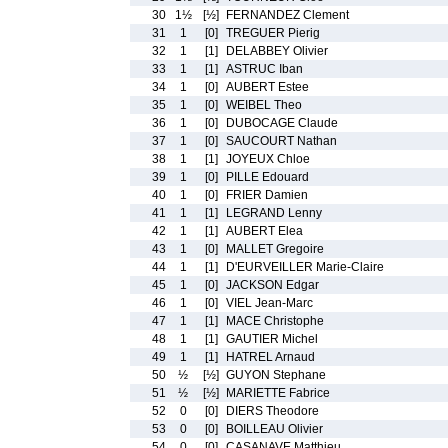
30
1½
[½]
FERNANDEZ Clement
31
1
[0]
TREGUER Pierig
32
1
[1]
DELABBEY Olivier
33
1
[1]
ASTRUC Iban
34
1
[0]
AUBERT Estee
35
1
[0]
WEIBEL Theo
36
1
[0]
DUBOCAGE Claude
37
1
[0]
SAUCOURT Nathan
38
1
[1]
JOYEUX Chloe
39
1
[0]
PILLE Edouard
40
1
[0]
FRIER Damien
41
1
[1]
LEGRAND Lenny
42
1
[1]
AUBERT Elea
43
1
[0]
MALLET Gregoire
44
1
[1]
D'EURVEILLER Marie-Claire
45
1
[0]
JACKSON Edgar
46
1
[0]
VIEL Jean-Marc
47
1
[1]
MACE Christophe
48
1
[1]
GAUTIER Michel
49
1
[1]
HATREL Arnaud
50
½
[½]
GUYON Stephane
51
½
[½]
MARIETTE Fabrice
52
0
[0]
DIERS Theodore
53
0
[0]
BOILLEAU Olivier
54
0
[0]
CASANAVE Matthieu