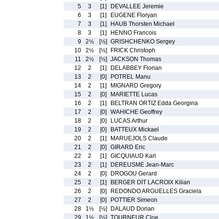
5
3
[1]
DEVALLEE Jeremie
6
3
[1]
EUGENE Floryan
7
3
[1]
HAUB Thorsten Michael
8
3
[1]
HENNO Francois
9
2½
[½]
GRISHCHENKO Sergey
10
2½
[½]
FRICK Christoph
11
2½
[½]
JACKSON Thomas
12
2
[1]
DELABBEY Florian
13
2
[0]
POTREL Manu
14
2
[1]
MIGNARD Gregory
15
2
[0]
MARIETTE Lucas
16
2
[1]
BELTRAN ORTIZ Edda Georgina
17
2
[0]
WAHICHE Geoffrey
18
2
[0]
LUCAS Arthur
19
2
[0]
BATTEUX Mickael
20
2
[1]
MARUEJOLS Claude
21
2
[0]
GIRARD Eric
22
2
[1]
GICQUIAUD Karl
23
2
[1]
DEREUSME Jean-Marc
24
2
[0]
DROGOU Gerard
25
2
[1]
BERGER DIT LACROIX Kilian
26
2
[0]
REDONDO ARGUELLES Graciela
27
2
[0]
POTTIER Simeon
28
1½
[½]
DALAUD Dorian
29
1½
[½]
TOURNEUR Cloe