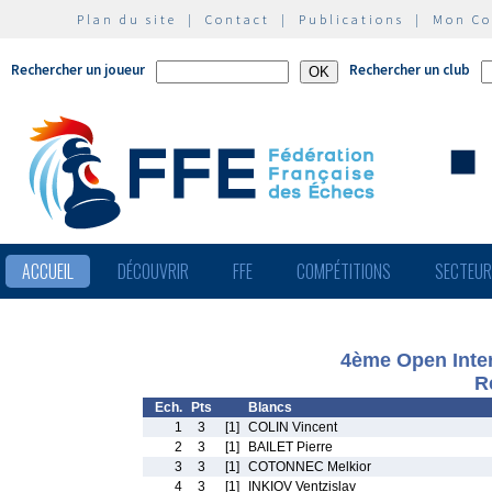
Plan du site
|
Contact
|
Publications
|
Mon C
Rechercher un joueur
Rechercher un club
ACCUEIL
DÉCOUVRIR
FFE
COMPÉTITIONS
SECTEU
4ème Open Inter
R
Ech.
Pts
Blancs
1
3
[1]
COLIN Vincent
2
3
[1]
BAILET Pierre
3
3
[1]
COTONNEC Melkior
4
3
[1]
INKIOV Ventzislav