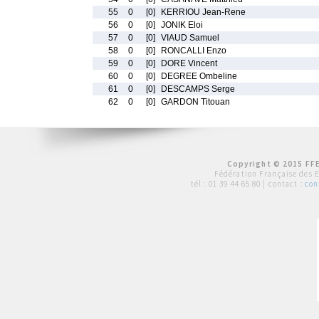
55
0
[0]
KERRIOU Jean-Rene
56
0
[0]
JONIK Eloi
57
0
[0]
VIAUD Samuel
58
0
[0]
RONCALLI Enzo
59
0
[0]
DORE Vincent
60
0
[0]
DEGREE Ombeline
61
0
[0]
DESCAMPS Serge
62
0
[0]
GARDON Titouan
Copyright © 2015 FFE
Fédération Française des 
tél :
01 39 44 65 80
| contact :
con