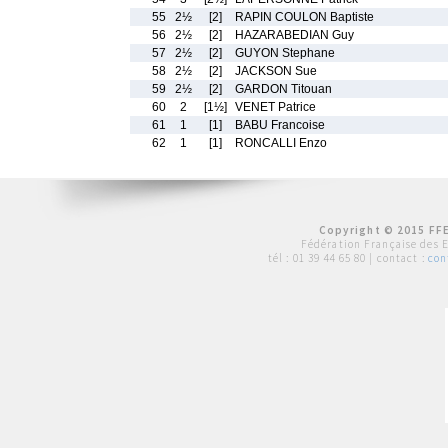
55
2½
[2]
RAPIN COULON Baptiste
56
2½
[2]
HAZARABEDIAN Guy
57
2½
[2]
GUYON Stephane
58
2½
[2]
JACKSON Sue
59
2½
[2]
GARDON Titouan
60
2
[1½]
VENET Patrice
61
1
[1]
BABU Francoise
62
1
[1]
RONCALLI Enzo
Copyright © 2015 FFE
Fédération Française des 
tél :
01 39 44 65 80
| contact :
con