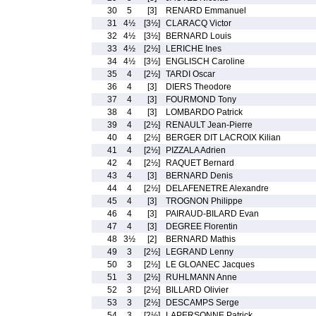
30
5
[3]
RENARD Emmanuel
31
4½
[3½]
CLARACQ Victor
32
4½
[3½]
BERNARD Louis
33
4½
[2½]
LERICHE Ines
34
4½
[3½]
ENGLISCH Caroline
35
4
[2½]
TARDI Oscar
36
4
[3]
DIERS Theodore
37
4
[3]
FOURMOND Tony
38
4
[3]
LOMBARDO Patrick
39
4
[2½]
RENAULT Jean-Pierre
40
4
[2½]
BERGER DIT LACROIX Kilian
41
4
[2½]
PIZZALA Adrien
42
4
[2½]
RAQUET Bernard
43
4
[3]
BERNARD Denis
44
4
[2½]
DELAFENETRE Alexandre
45
4
[3]
TROGNON Philippe
46
4
[3]
PAIRAUD-BILARD Evan
47
4
[3]
DEGREE Florentin
48
3½
[2]
BERNARD Mathis
49
3
[2½]
LEGRAND Lenny
50
3
[2½]
LE GLOANEC Jacques
51
3
[2½]
RUHLMANN Anne
52
3
[2½]
BILLARD Olivier
53
3
[2½]
DESCAMPS Serge
54
3
[2½]
LAPERSONNE Patrick