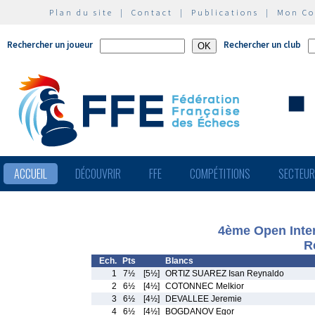
Plan du site
|
Contact
|
Publications
|
Mon C
Rechercher un joueur
Rechercher un club
ACCUEIL
DÉCOUVRIR
FFE
COMPÉTITIONS
SECTEU
4ème Open Inter
R
Ech.
Pts
Blancs
1
7½
[5½]
ORTIZ SUAREZ Isan Reynaldo
2
6½
[4½]
COTONNEC Melkior
3
6½
[4½]
DEVALLEE Jeremie
4
6½
[4½]
BOGDANOV Egor