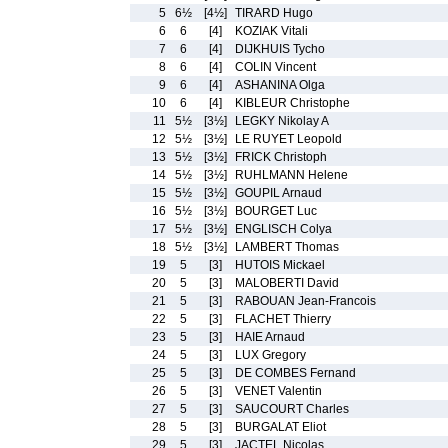
5
6½
[4½]
TIRARD Hugo
6
6
[4]
KOZIAK Vitali
7
6
[4]
DIJKHUIS Tycho
8
6
[4]
COLIN Vincent
9
6
[4]
ASHANINA Olga
10
6
[4]
KIBLEUR Christophe
11
5½
[3½]
LEGKY Nikolay A
12
5½
[3½]
LE RUYET Leopold
13
5½
[3½]
FRICK Christoph
14
5½
[3½]
RUHLMANN Helene
15
5½
[3½]
GOUPIL Arnaud
16
5½
[3½]
BOURGET Luc
17
5½
[3½]
ENGLISCH Colya
18
5½
[3½]
LAMBERT Thomas
19
5
[3]
HUTOIS Mickael
20
5
[3]
MALOBERTI David
21
5
[3]
RABOUAN Jean-Francois
22
5
[3]
FLACHET Thierry
23
5
[3]
HAIE Arnaud
24
5
[3]
LUX Gregory
25
5
[3]
DE COMBES Fernand
26
5
[3]
VENET Valentin
27
5
[3]
SAUCOURT Charles
28
5
[3]
BURGALAT Eliot
29
5
[3]
JACTEL Nicolas