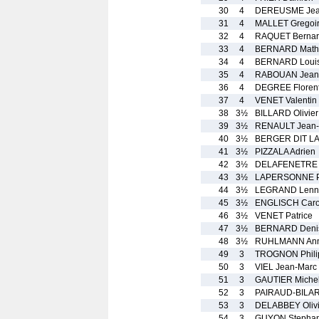
30
4
DEREUSME Jea
31
4
MALLET Gregoi
32
4
RAQUET Berna
33
4
BERNARD Math
34
4
BERNARD Loui
35
4
RABOUAN Jean-
36
4
DEGREE Florent
37
4
VENET Valentin
38
3½
BILLARD Olivier
39
3½
RENAULT Jean-
40
3½
BERGER DIT LA
41
3½
PIZZALA Adrien
42
3½
DELAFENETRE 
43
3½
LAPERSONNE Pa
44
3½
LEGRAND Lenn
45
3½
ENGLISCH Caro
46
3½
VENET Patrice
47
3½
BERNARD Deni
48
3½
RUHLMANN An
49
3
TROGNON Phili
50
3
VIEL Jean-Marc
51
3
GAUTIER Miche
52
3
PAIRAUD-BILA
53
3
DELABBEY Olivi
54
3
GUYON Stepha