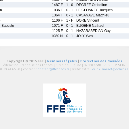
1487 F
1 - 0
DEGREE Ombeline
an
1036 F
0 - 1
LE GLOANEC Jacques
1364 F
0 - 1
CASANAVE Matthieu
o
1106 F
1 - F
DORE Vincent
Baptiste
1071 F
0 - 1
EUGENE Nathael
1125 F
0 - 1
HAZARABEDIAN Guy
1080 N
0 - 1
JOLY Yves
Copyright © 2015 FFE |
Mentions légales
|
Protection des données
Fédération Française des Echecs |
6 rue de l'Eglise | 92600 ASNIERES SUR SEINE
01 39 44 65 80
| contact :
contact@ffechecs.fr
| webmestre :
erick.mouret@echecs.as