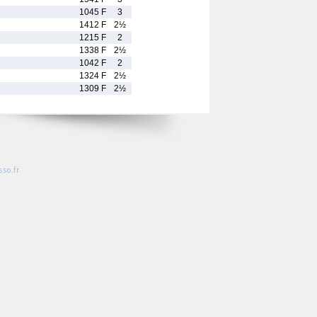
1045 F
3
1412 F
2½
1215 F
2
1338 F
2½
1042 F
2
1324 F
2½
1309 F
2½
so.fr