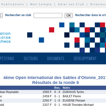
|
Publications
|
Mon Compte
|
Gérer son Club
|
Directeu
Rechercher un club
Rechercher dans le si
PÉTITIONS
SECTEURS
DOCUMENTS
DÉVELOPPEMENT
4ème Open International des Sables d'Olonne_201
Résultats de la ronde 9
Res.
Noirs
Isan Reynaldo
2565 F
X - X
DIJKHUIS Tycho
av
2459 F
0 - 1
BAILET Pierre
or
2292 F
1 - 0
EUGENE Floryan
old
2337 F
0 - 1
HAUB Thorsten Michael