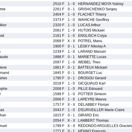
2510 F
1 - 0
HERNANDEZ MOYA Yuleisy
mie
2261 F
0 - 1
GRISHCHENKO Sergey
2404 F
1 - 0
FLACHET Thierry
2373 F
1 - 0
WAHICHE Geoffrey
kior
2320 F
1 - 0
LUCAS Arthur
2081 F
1 - 0
HUTOIS Mickael
vid
2161 F
1 - 0
ENGLISCH Colya
2068 F
X - X
POTREL Manu
1900 F
0 - 1
LEGKY Nikolay A
h
2239 F
1 - 0
LARAND Manuel
aude
1888 F
0 - 1
MARIETTE Lucas
2097 F
1 - 0
WEIBEL Theo
lene
1861 F
0 - 1
BATTEUX Mickael
rnand
1845 F
0 - 1
BOURGET Luc
rles
1790 F
0 - 1
DROGOU Gerard
2018 F
1 - 0
GICQUIAUD Karl
ophe
2008 F
1 - 0
PILLE Edouard
r
1598 F
1 - 0
POTTIER Simeon
2006 F
1 - 0
LAPEYRE Maeva
t
1757 F
X - X
DELABBEY Florian
as
2043 F
1 - 0
D'EURVEILLER Marie-Claire
han
1815 F
0 - 1
GIRARD Eric
2054 F
X - X
LAMBERT Thomas
nuel
1799 F
X - X
REDONDO ARGUELLES Graciel
1771 F
0 - 1
HENNO Francois