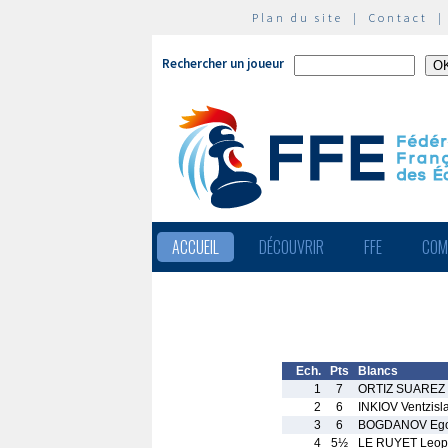
Plan du site
|
Contact
Rechercher un joueur
ACCUEIL
DÉCOUVRIR
FFE
COM
Ech.
Pts
Blancs
1
7
ORTIZ SUAREZ 
2
6
INKIOV Ventzisl
3
6
BOGDANOV Eg
4
5½
LE RUYET Leop