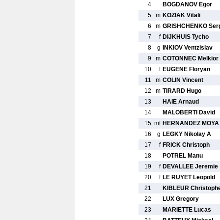
4
BOGDANOV Egor
5
m
KOZIAK Vitali
6
m
GRISHCHENKO Ser
7
f
DIJKHUIS Tycho
8
g
INKIOV Ventzislav
9
m
COTONNEC Melkior
10
f
EUGENE Floryan
11
m
COLIN Vincent
12
m
TIRARD Hugo
13
HAIE Arnaud
14
MALOBERTI David
15
mf
HERNANDEZ MOYA Y
16
g
LEGKY Nikolay A
17
f
FRICK Christoph
18
POTREL Manu
19
f
DEVALLEE Jeremie
20
f
LE RUYET Leopold
21
KIBLEUR Christoph
22
LUX Gregory
23
MARIETTE Lucas