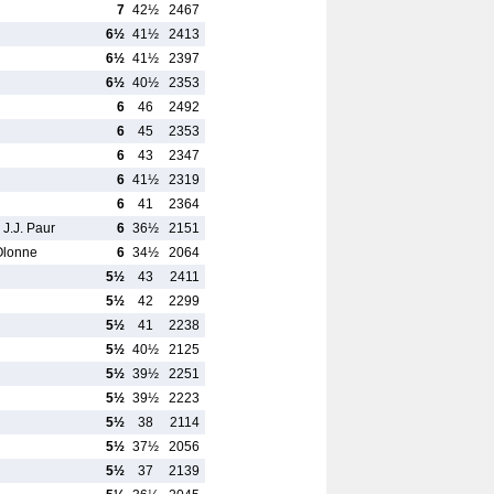
7
42½
2467
6½
41½
2413
6½
41½
2397
6½
40½
2353
6
46
2492
6
45
2353
6
43
2347
6
41½
2319
6
41
2364
 J.J. Paur
6
36½
2151
Olonne
6
34½
2064
5½
43
2411
5½
42
2299
5½
41
2238
5½
40½
2125
5½
39½
2251
5½
39½
2223
5½
38
2114
5½
37½
2056
5½
37
2139