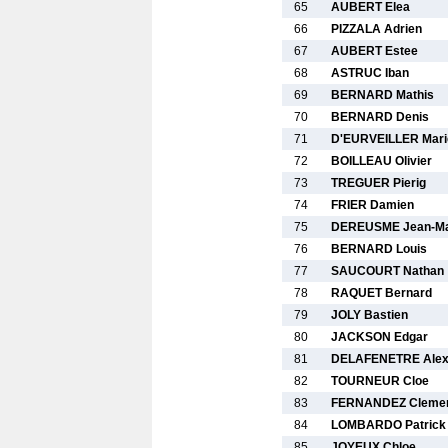
65
AUBERT Elea
66
PIZZALA Adrien
67
AUBERT Estee
68
ASTRUC Iban
69
BERNARD Mathis
70
BERNARD Denis
71
D'EURVEILLER Marie
72
BOILLEAU Olivier
73
TREGUER Pierig
74
FRIER Damien
75
DEREUSME Jean-M
76
BERNARD Louis
77
SAUCOURT Nathan
78
RAQUET Bernard
79
JOLY Bastien
80
JACKSON Edgar
81
DELAFENETRE Alex
82
TOURNEUR Cloe
83
FERNANDEZ Cleme
84
LOMBARDO Patrick
85
JOYEUX Chloe