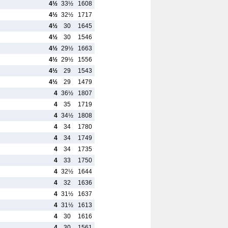
4½
33½
1608
4½
32½
1717
4½
30
1645
4½
30
1546
4½
29½
1663
4½
29½
1556
4½
29
1543
4½
29
1479
4
36½
1807
4
35
1719
4
34½
1808
4
34
1780
4
34
1749
4
34
1735
4
33
1750
4
32½
1644
4
32
1636
4
31½
1637
4
31½
1613
4
30
1616
4
30
1561