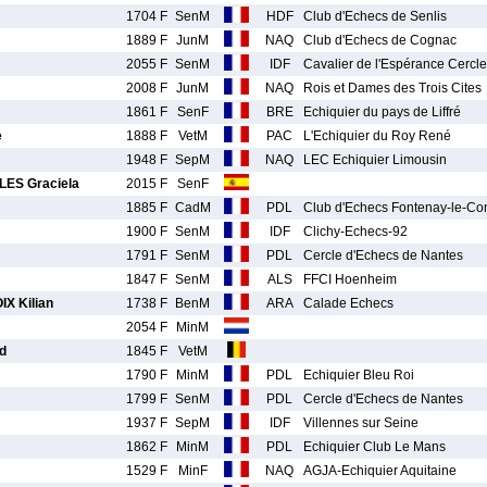
1704 F
SenM
HDF
Club d'Echecs de Senlis
1889 F
JunM
NAQ
Club d'Echecs de Cognac
2055 F
SenM
IDF
Cavalier de l'Espérance Cercle
2008 F
JunM
NAQ
Rois et Dames des Trois Cites
1861 F
SenF
BRE
Echiquier du pays de Liffré
e
1888 F
VetM
PAC
L'Echiquier du Roy René
1948 F
SepM
NAQ
LEC Echiquier Limousin
S Graciela
2015 F
SenF
1885 F
CadM
PDL
Club d'Echecs Fontenay-le-Co
1900 F
SenM
IDF
Clichy-Echecs-92
1791 F
SenM
PDL
Cercle d'Echecs de Nantes
1847 F
SenM
ALS
FFCI Hoenheim
X Kilian
1738 F
BenM
ARA
Calade Echecs
2054 F
MinM
d
1845 F
VetM
1790 F
MinM
PDL
Echiquier Bleu Roi
1799 F
SenM
PDL
Cercle d'Echecs de Nantes
1937 F
SepM
IDF
Villennes sur Seine
1862 F
MinM
PDL
Echiquier Club Le Mans
1529 F
MinF
NAQ
AGJA-Echiquier Aquitaine