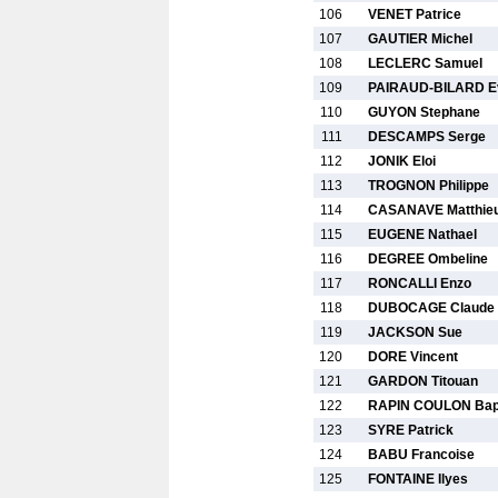
106
VENET Patrice
107
GAUTIER Michel
108
LECLERC Samuel
109
PAIRAUD-BILARD E
110
GUYON Stephane
111
DESCAMPS Serge
112
JONIK Eloi
113
TROGNON Philippe
114
CASANAVE Matthie
115
EUGENE Nathael
116
DEGREE Ombeline
117
RONCALLI Enzo
118
DUBOCAGE Claude
119
JACKSON Sue
120
DORE Vincent
121
GARDON Titouan
122
RAPIN COULON Bapt
123
SYRE Patrick
124
BABU Francoise
125
FONTAINE Ilyes