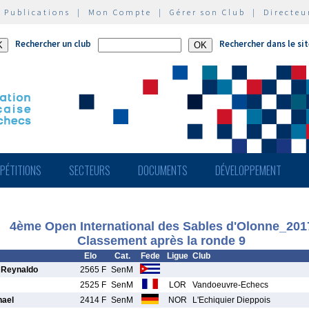
|
Publications
|
Mon Compte
|
Gérer son Club
|
Directeu
Rechercher un club
Rechercher dans le si
PÉTITIONS
SECTEURS
DOCUMENTS
DÉVELOPPEMENT
4ème Open International des Sables d'Olonne_201
Classement après la ronde 9
Elo
Cat.
Fede
Ligue
Club
 Reynaldo
2565 F
SenM
2525 F
SenM
LOR
Vandoeuvre-Echecs
hael
2414 F
SenM
NOR
L'Echiquier Dieppois