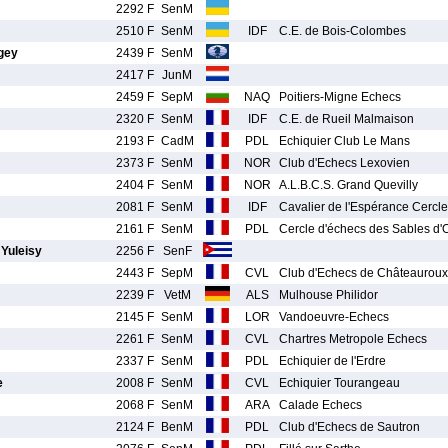
2292 F
SenM
2510 F
SenM
IDF
C.E. de Bois-Colombes
gey
2439 F
SenM
2417 F
JunM
2459 F
SepM
NAQ
Poitiers-Migne Echecs
2320 F
SenM
IDF
C.E. de Rueil Malmaison
2193 F
CadM
PDL
Echiquier Club Le Mans
2373 F
SenM
NOR
Club d'Echecs Lexovien
2404 F
SenM
NOR
A.L.B.C.S. Grand Quevilly
2081 F
SenM
IDF
Cavalier de l'Espérance Cercle
2161 F
SenM
PDL
Cercle d'échecs des Sables d'
uleisy
2256 F
SenF
2443 F
SepM
CVL
Club d'Echecs de Châteauroux
2239 F
VetM
ALS
Mulhouse Philidor
2145 F
SenM
LOR
Vandoeuvre-Echecs
2261 F
SenM
CVL
Chartres Metropole Echecs
2337 F
SenM
PDL
Echiquier de l'Erdre
e
2008 F
SenM
CVL
Echiquier Tourangeau
2068 F
SenM
ARA
Calade Echecs
2124 F
BenM
PDL
Club d'Echecs de Sautron