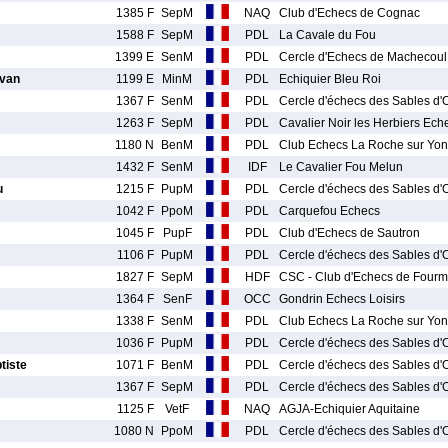
1385 F
SepM
NAQ
Club d'Echecs de Cognac
1588 F
SepM
PDL
La Cavale du Fou
1399 E
SenM
PDL
Cercle d'Echecs de Machecoul
van
1199 E
MinM
PDL
Echiquier Bleu Roi
1367 F
SenM
PDL
Cercle d'échecs des Sables d'
1263 F
SepM
PDL
Cavalier Noir les Herbiers Ech
1180 N
BenM
PDL
Club Echecs La Roche sur Yon
1432 F
SenM
IDF
Le Cavalier Fou Melun
u
1215 F
PupM
PDL
Cercle d'échecs des Sables d'
1042 F
PpoM
PDL
Carquefou Echecs
1045 F
PupF
PDL
Club d'Echecs de Sautron
1106 F
PupM
PDL
Cercle d'échecs des Sables d'
1827 F
SepM
HDF
CSC - Club d'Echecs de Fourm
1364 F
SenF
OCC
Gondrin Echecs Loisirs
1338 F
SenM
PDL
Club Echecs La Roche sur Yon
1036 F
PupM
PDL
Cercle d'échecs des Sables d'
iste
1071 F
BenM
PDL
Cercle d'échecs des Sables d'
1367 F
SepM
PDL
Cercle d'échecs des Sables d'
1125 F
VetF
NAQ
AGJA-Echiquier Aquitaine
1080 N
PpoM
PDL
Cercle d'échecs des Sables d'