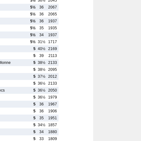
5½
36½
2045
5½
36
2067
5½
36
2065
5½
36
1937
5½
35
1935
5½
34
1937
5½
31½
1717
5
40½
2169
5
39
2113
Olonne
5
38½
2133
5
38½
2095
5
37½
2012
5
36½
2133
ecs
5
36½
2050
5
36½
1979
5
36
1967
5
36
1906
5
35
1951
5
34½
1857
5
34
1880
5
33
1809