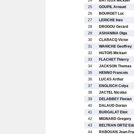
24
BATTEUX Mickael
25
GOUPIL Arnaud
26
BOURGET Luc
27
LERICHE Ines
28
DROGOU Gerard
29
ASHANINA Olga
30
CLARACQ Victor
31
WAHICHE Geoffrey
32
HUTOIS Mickael
33
FLACHET Thierry
34
JACKSON Thomas
35
HENNO Francois
36
LUCAS Arthur
37
ENGLISCH Colya
38
JACTEL Nicolas
39
DELABBEY Florian
40
DALAUD Dorian
41
BURGALAT Eliot
42
MIGNARD Gregory
43
BELTRAN ORTIZ Edd
44
RABOUAN Jean-Fra