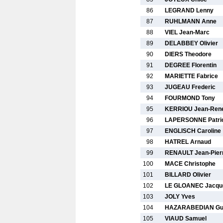
86
LEGRAND Lenny
87
RUHLMANN Anne
88
VIEL Jean-Marc
89
DELABBEY Olivier
90
DIERS Theodore
91
DEGREE Florentin
92
MARIETTE Fabrice
93
JUGEAU Frederic
94
FOURMOND Tony
95
KERRIOU Jean-Ren
96
LAPERSONNE Patri
97
ENGLISCH Caroline
98
HATREL Arnaud
99
RENAULT Jean-Pier
100
MACE Christophe
101
BILLARD Olivier
102
LE GLOANEC Jacqu
103
JOLY Yves
104
HAZARABEDIAN G
105
VIAUD Samuel