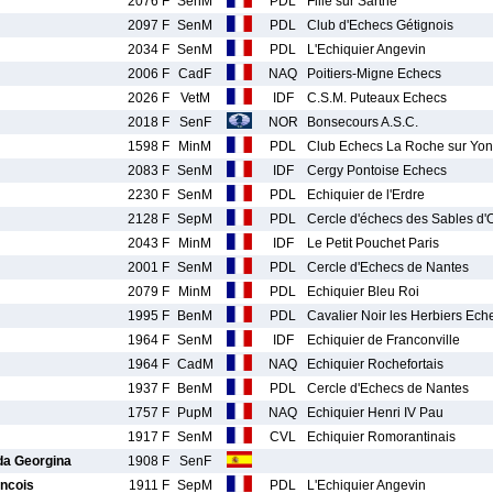
2076 F
SenM
PDL
Fillé sur Sarthe
2097 F
SenM
PDL
Club d'Echecs Gétignois
2034 F
SenM
PDL
L'Echiquier Angevin
2006 F
CadF
NAQ
Poitiers-Migne Echecs
2026 F
VetM
IDF
C.S.M. Puteaux Echecs
2018 F
SenF
NOR
Bonsecours A.S.C.
1598 F
MinM
PDL
Club Echecs La Roche sur Yon
2083 F
SenM
IDF
Cergy Pontoise Echecs
2230 F
SenM
PDL
Echiquier de l'Erdre
2128 F
SepM
PDL
Cercle d'échecs des Sables d'
2043 F
MinM
IDF
Le Petit Pouchet Paris
2001 F
SenM
PDL
Cercle d'Echecs de Nantes
2079 F
MinM
PDL
Echiquier Bleu Roi
1995 F
BenM
PDL
Cavalier Noir les Herbiers Ech
1964 F
SenM
IDF
Echiquier de Franconville
1964 F
CadM
NAQ
Echiquier Rochefortais
1937 F
BenM
PDL
Cercle d'Echecs de Nantes
1757 F
PupM
NAQ
Echiquier Henri IV Pau
1917 F
SenM
CVL
Echiquier Romorantinais
a Georgina
1908 F
SenF
ncois
1911 F
SepM
PDL
L'Echiquier Angevin