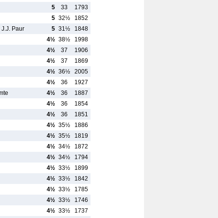
5
33
1793
5
32½
1852
 J.J. Paur
5
31½
1848
4½
38½
1998
4½
37
1906
4½
37
1869
4½
36½
2005
4½
36
1927
mte
4½
36
1887
4½
36
1854
4½
36
1851
4½
35½
1886
4½
35½
1819
4½
34½
1872
4½
34½
1794
4½
33½
1899
4½
33½
1842
4½
33½
1785
4½
33½
1746
4½
33½
1737