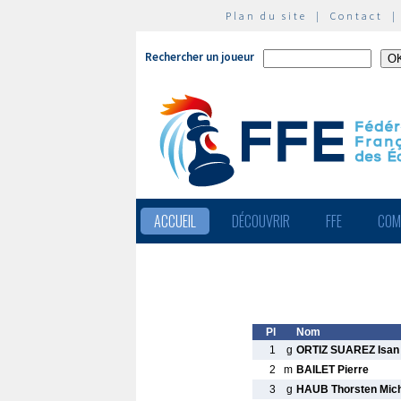
Plan du site
|
Contact
Rechercher un joueur
ACCUEIL
DÉCOUVRIR
FFE
COM
Pl
Nom
1
g
ORTIZ SUAREZ Isan
2
m
BAILET Pierre
3
g
HAUB Thorsten Mic