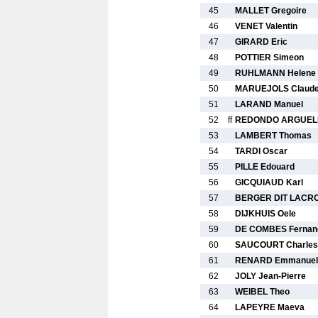
45
MALLET Gregoire
46
VENET Valentin
47
GIRARD Eric
48
POTTIER Simeon
49
RUHLMANN Helene
50
MARUEJOLS Claud
51
LARAND Manuel
52
ff
REDONDO ARGUELLE
53
LAMBERT Thomas
54
TARDI Oscar
55
PILLE Edouard
56
GICQUIAUD Karl
57
BERGER DIT LACROI
58
DIJKHUIS Oele
59
DE COMBES Fernan
60
SAUCOURT Charles
61
RENARD Emmanuel
62
JOLY Jean-Pierre
63
WEIBEL Theo
64
LAPEYRE Maeva