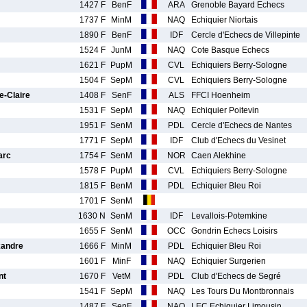
1427 F
BenF
ARA
Grenoble Bayard Echecs
1737 F
MinM
NAQ
Echiquier Niortais
1890 F
BenF
IDF
Cercle d'Echecs de Villepinte
1524 F
JunM
NAQ
Cote Basque Echecs
1621 F
PupM
CVL
Echiquiers Berry-Sologne
1504 F
SepM
CVL
Echiquiers Berry-Sologne
-Claire
1408 F
SenF
ALS
FFCI Hoenheim
1531 F
SepM
NAQ
Echiquier Poitevin
1951 F
SenM
PDL
Cercle d'Echecs de Nantes
1771 F
SepM
IDF
Club d'Echecs du Vesinet
arc
1754 F
SenM
NOR
Caen Alekhine
1578 F
PupM
CVL
Echiquiers Berry-Sologne
1815 F
BenM
PDL
Echiquier Bleu Roi
1701 F
SenM
1630 N
SenM
IDF
Levallois-Potemkine
1655 F
SenM
OCC
Gondrin Echecs Loisirs
andre
1666 F
MinM
PDL
Echiquier Bleu Roi
1601 F
MinF
NAQ
Echiquier Surgerien
nt
1670 F
VetM
PDL
Club d'Echecs de Segré
1541 F
SepM
NAQ
Les Tours Du Montbronnais
1487 F
SenF
NAQ
LEC Echiquier Limousin