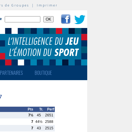
rs de Groupes
|
Imprimer
te
PARTENAIRES
BOUTIQUE
7
Pts
Tr.
Perf
7½
45
2651
7
44½
2588
7
43
2515