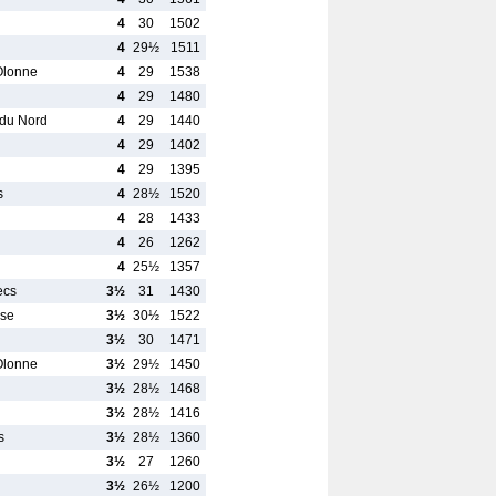
4
30
1502
4
29½
1511
Olonne
4
29
1538
4
29
1480
 du Nord
4
29
1440
4
29
1402
4
29
1395
s
4
28½
1520
4
28
1433
4
26
1262
4
25½
1357
ecs
3½
31
1430
use
3½
30½
1522
3½
30
1471
Olonne
3½
29½
1450
3½
28½
1468
3½
28½
1416
s
3½
28½
1360
3½
27
1260
3½
26½
1200