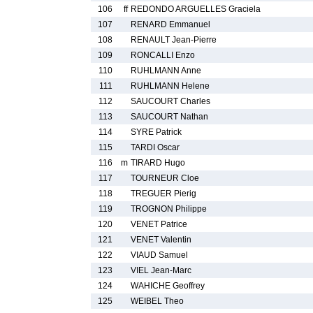
106
ff
REDONDO ARGUELLES Graciela
107
RENARD Emmanuel
108
RENAULT Jean-Pierre
109
RONCALLI Enzo
110
RUHLMANN Anne
111
RUHLMANN Helene
112
SAUCOURT Charles
113
SAUCOURT Nathan
114
SYRE Patrick
115
TARDI Oscar
116
m
TIRARD Hugo
117
TOURNEUR Cloe
118
TREGUER Pierig
119
TROGNON Philippe
120
VENET Patrice
121
VENET Valentin
122
VIAUD Samuel
123
VIEL Jean-Marc
124
WAHICHE Geoffrey
125
WEIBEL Theo