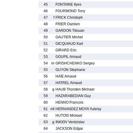
45
FONTAINE Ilyes
46
FOURMOND Tony
47
f
FRICK Christoph
48
FRIER Damien
49
GARDON Titouan
50
GAUTIER Michel
51
GICQUIAUD Karl
52
GIRARD Eric
53
GOUPIL Arnaud
54
m
GRISHCHENKO Sergey
55
GUYON Stephane
56
HAIE Arnaud
57
HATREL Arnaud
58
g
HAUB Thorsten Michael
59
HAZARABEDIAN Guy
60
HENNO Francois
61
mf
HERNANDEZ MOYA Yuleisy
62
HUTOIS Mickael
63
g
INKIOV Ventzislav
64
JACKSON Edgar