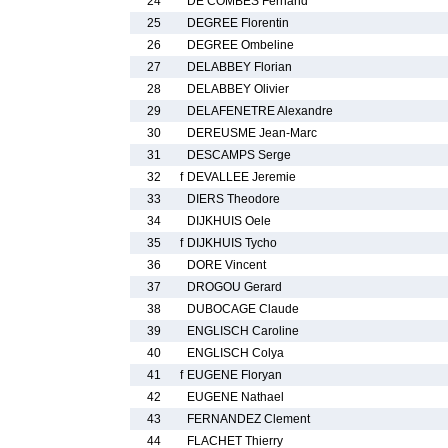
24
DE COMBES Fernand
25
DEGREE Florentin
26
DEGREE Ombeline
27
DELABBEY Florian
28
DELABBEY Olivier
29
DELAFENETRE Alexandre
30
DEREUSME Jean-Marc
31
DESCAMPS Serge
32
f
DEVALLEE Jeremie
33
DIERS Theodore
34
DIJKHUIS Oele
35
f
DIJKHUIS Tycho
36
DORE Vincent
37
DROGOU Gerard
38
DUBOCAGE Claude
39
ENGLISCH Caroline
40
ENGLISCH Colya
41
f
EUGENE Floryan
42
EUGENE Nathael
43
FERNANDEZ Clement
44
FLACHET Thierry