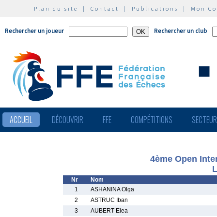
Plan du site
|
Contact
|
Publications
|
Mon C
Rechercher un joueur
Rechercher un club
ACCUEIL
DÉCOUVRIR
FFE
COMPÉTITIONS
SECTEU
4ème Open Inter
L
Nr
Nom
1
ASHANINA Olga
2
ASTRUC Iban
3
AUBERT Elea