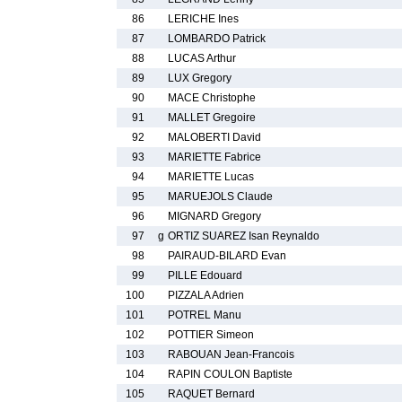
86
LERICHE Ines
87
LOMBARDO Patrick
88
LUCAS Arthur
89
LUX Gregory
90
MACE Christophe
91
MALLET Gregoire
92
MALOBERTI David
93
MARIETTE Fabrice
94
MARIETTE Lucas
95
MARUEJOLS Claude
96
MIGNARD Gregory
97
g
ORTIZ SUAREZ Isan Reynaldo
98
PAIRAUD-BILARD Evan
99
PILLE Edouard
100
PIZZALA Adrien
101
POTREL Manu
102
POTTIER Simeon
103
RABOUAN Jean-Francois
104
RAPIN COULON Baptiste
105
RAQUET Bernard