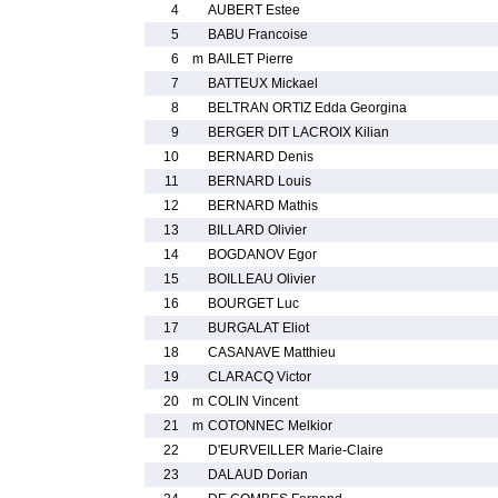
4
AUBERT Estee
5
BABU Francoise
6
m
BAILET Pierre
7
BATTEUX Mickael
8
BELTRAN ORTIZ Edda Georgina
9
BERGER DIT LACROIX Kilian
10
BERNARD Denis
11
BERNARD Louis
12
BERNARD Mathis
13
BILLARD Olivier
14
BOGDANOV Egor
15
BOILLEAU Olivier
16
BOURGET Luc
17
BURGALAT Eliot
18
CASANAVE Matthieu
19
CLARACQ Victor
20
m
COLIN Vincent
21
m
COTONNEC Melkior
22
D'EURVEILLER Marie-Claire
23
DALAUD Dorian