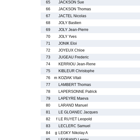
65
JACKSON Sue
66
JACKSON Thomas
67
JACTEL Nicolas
68
JOLY Bastien
69
JOLY Jean-Pierre
70
JOLY Yves
71
JONIK Eloi
72
JOYEUX Chloe
73
JUGEAU Frederic
74
KERRIOU Jean-Rene
75
KIBLEUR Christophe
76
m
KOZIAK Vitali
77
LAMBERT Thomas
78
LAPERSONNE Patrick
79
LAPEYRE Maeva
80
LARAND Manuel
81
LE GLOANEC Jacques
82
f
LE RUYET Leopold
83
LECLERC Samuel
84
g
LEGKY Nikolay A
85
LEGRAND Lenny