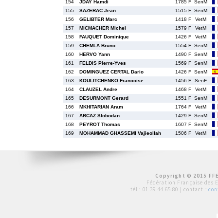
154
JDAY Hamdi
1785 F
SenM
155
SAZERAC Jean
1515 F
SenM
156
GELIBTER Marc
1418 F
VetM
157
MICMACHER Michel
1579 F
VetM
158
FAUQUET Dominique
1426 F
VetM
159
CHEMLA Bruno
1554 F
SenM
160
HERVO Yann
1490 F
SenM
161
FELDIS Pierre-Yves
1569 F
SenM
162
DOMINGUEZ CERTAL Dario
1426 F
SenM
163
KOULITCHENKO Francoise
1456 F
SenF
164
CLAUZEL Andre
1468 F
VetM
165
DESURMONT Gerard
1551 F
SenM
166
MKHITARIAN Aram
1764 F
VetM
167
ARCAZ Slobodan
1429 F
SenM
168
PEYROT Thomas
1607 F
SenM
169
MOHAMMAD GHASSEMI Vajieollah
1506 F
VetM
Copyright © 2015 FFE
Fédération Française des 
tél :
01 39 44 65 80
| contact :
con