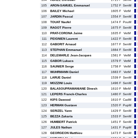
105
ARON-SAMUEL Emmanuel
1752 F
SenM
106
BAILEY Michael
1605 F
VetM
107
JARDIN Pascal
1554 F
SenM
108
TOUAT Naofel
1474 F
PouM
109
RAGOT Pierre
1675 F
SenM
110
PRAT-CORONA Jaime
1635 F
VetM
111
PEIGNIEN Laurent
1422 F
SenM
112
GABORIT Arnaud
1677 F
SenM
113
STEPHAN Emmanuel
1684 F
SenM
114
DELEMARLE Jean-Jacques
1581 F
VetM
115
GABOR Lukacs
1579 F
VetM
116
SAUNIER Serge
1758 F
VetM
117
WUHRMANN Daniel
1683 F
VetM
118
LARUE Daniel
1539 F
SenM
119
MOZZINI Louis
1496 F
SenM
120
BALASOUPRAMANIANE Dinesh
1610 F
MinM
121
LEPERS Franck-Charles
1480 F
SenM
122
KIPS Dawood
1610 F
CadM
123
HERMAN Gustave
1520 F
PupM
124
SERIZEL Yann
1429 F
SenM
125
BEZZA Zakaria
1533 F
SenM
126
HUMBERT Patrick
1451 F
SenM
127
JULES Nathan
1431 F
PupM
128
GEORGEON Matthieu
1473 F
SenM