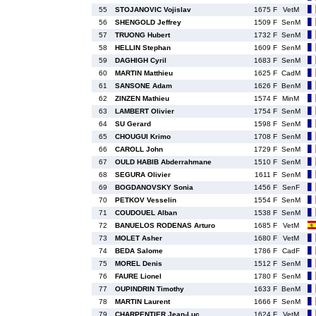
55
STOJANOVIC Vojislav
1675 F
VetM
56
SHENGOLD Jeffrey
1509 F
SenM
57
TRUONG Hubert
1732 F
SenM
58
HELLIN Stephan
1609 F
SenM
59
DAGHIGH Cyril
1683 F
SenM
60
MARTIN Matthieu
1625 F
CadM
61
SANSONE Adam
1626 F
BenM
62
ZINZEN Mathieu
1574 F
MinM
63
LAMBERT Olivier
1754 F
SenM
64
SU Gerard
1598 F
SenM
65
CHOUGUI Krimo
1708 F
SenM
66
CAROLL John
1729 F
SenM
67
OULD HABIB Abderrahmane
1510 F
SenM
68
SEGURA Olivier
1611 F
SenM
69
BOGDANOVSKY Sonia
1456 F
SenF
70
PETKOV Vesselin
1554 F
SenM
71
COUDOUEL Alban
1538 F
SenM
72
BANUELOS RODENAS Arturo
1685 F
VetM
73
MOLET Asher
1680 F
VetM
74
BEDA Salome
1786 F
CadF
75
MOREL Denis
1512 F
SenM
76
FAURE Lionel
1780 F
SenM
77
OUPINDRIN Timothy
1633 F
BenM
78
MARTIN Laurent
1666 F
SenM
79
CHARPENTIER Jean-Luc
1624 F
VetM