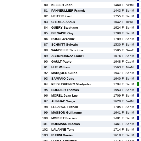
80
KELLER Jean
1460 F
VetM
81
PANNEULLIER Franck
1443 F
SenM
82
HEITZ Robert
1755 F
SenM
83
CHEMLA Anouk
1642 F
BenF
84
GUERY Stephane
1624 F
SenM
85
BIENAISE Guy
1798 F
SenM
86
ROSSI Jeremie
1789 F
SenM
87
SCHMITT Sylvain
1530 F
SenM
88
WANDELLE Sandrine
1595 F
SenF
89
ABBONDANZA Lionel
1676 F
SenM
90
GAULT Paolo
1648 F
CadM
91
HUE William
1563 F
MinM
92
MARQUES Gilles
1547 F
SenM
93
SAMPAIO Joao
1640 F
SenM
94
PELYUSHENKO Vladyslav
1704 F
SenM
95
BOUDIER Thomas
1553 F
SenM
96
MOREL Jean-Luc
1709 F
SenM
97
ALINHAC Serge
1620 F
VetM
98
LELARGE Franck
1705 F
SenM
99
MASSON Guillaume
1641 F
SenM
100
MORLET Frederic
1481 F
SenM
101
NORMAND Nicolas
1461 F
SenM
102
LALANNE Tony
1714 F
SenM
103
RUBINI Xavier
1618 F
SenM
104
HUREL Christian
1715 F
SenM