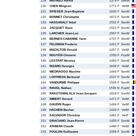
129
MATHIEU Alexis
1574 F
SenM
130
CHEN Mingson
1771 F
VetM
131
SPIESER Jean-Baptiste
1630 F
SenM
132
BONNET Christophe
1672 F
SenM
133
HASSANALY Ikbal
1551 F
SenM
134
JACQUET Alain
1521 F
SenM
135
LARCHER Jean-Luc
1567 F
SenM
136
BERNES-CABANNE Yann
1707 F
SenM
137
FELDMAN Frederic
1421 F
SenM
138
MAZALTOB Gerald
1457 F
VetM
139
NGUYEN Clement
1550 F
PupM
140
LESTRAT Nicolas
1483 F
SenM
141
NIZARD Georges
1636 F
VetM
142
WEDRAOGO Maxime
1444 F
SenM
143
LOFFREDA Bertrand
1537 F
SenM
144
VANDURME Philippe
1545 F
SenM
145
RAVAIL Nathan
1530 N
PupM
146
RAKOTOMALALA Jean-Jacques
1619 F
SenM
147
IMBERT Gerard
1471 F
VetM
148
GAUDIN Roger
1464 F
VetM
149
HACHEM Bachar
1433 F
VetM
150
SALVADOR Christine
1461 F
VetF
151
GRACIANO Jean-Pierre
1455 F
SenM
152
ATAMIAN Claude
1480 F
VetM
153
FOULON Guillaume
1558 F
SenM