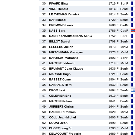
30
PIVARD Elsa
1719 F
SenF
31
VINE Thibaut
1814 F
SenM
32
LE THOMAS Yannick
1814 F
SenM
33
BAH Ismael
1720 F
SenM
34
BREMOND Louis
1680 F
CadM
35
NASS Sara
1786 F
CadF
36
RANDRIANARIMANANA Alicia
1752 F
BenF
37
BILLOT Daniel
1708 F
SenM
38
LECLERC Julien
1673 F
MinM
39
HIRSCHMANN Georges
1573 F
VetM
40
BARZILAY Marianne
1503 F
SenF
41
MARTINE Valentin
1714 F
MinM
42
BRUMANT Jean-Claude
1636 F
SenM
43
MARSAC Hugo
1721 F
SenM
44
BASSET Come
1804 F
SenM
45
SANANES Remi
1542 F
SenM
46
DROR Levi
1694 F
SenM
47
CELERIER Eric
1619 F
SenM
48
MARTIN Nathan
1841 F
BenM
49
JURBERT Chriss
1644 F
SenM
50
BADINIER Romain
1620 F
MinM
51
COLL Jean-Michel
1600 F
SenM
52
DOUAT Jean
1690 F
SenM
53
DUGET Long Jc
1703 F
VetM
54
DELACOURT Frederic
1689 F
SenM