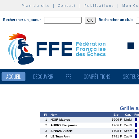
Plan du site
|
Contact
|
Publications
|
Mon C
Rechercher un joueur
Rechercher un club
ACCUEIL
DÉCOUVRIR
FFE
COMPÉTITIONS
SECTEU
Grille 
Pl
Nom
Elo
Cat.
Fe
1
NOIR Mathys
1696 F
MinM
2
AUBRY Benjamin
1766 F
CadM
3
SINNAS Albert
1708 F
SenM
4
LE Tuan Anh
1781 F
CadM