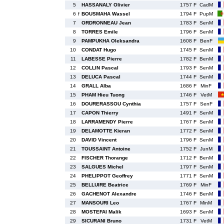
5
HASSANALY Olivier
1757 F
CadM
6
f
BOUSMAHA Wassel
1794 F
PupM
7
ORDRONNEAU Jean
1783 F
SenM
8
TORRES Emile
1796 F
SenM
9
PAMPUKHA Oleksandra
1608 F
BenF
10
CONDAT Hugo
1745 F
SenM
11
LABESSE Pierre
1782 F
BenM
12
COLLIN Pascal
1793 F
SenM
13
DELUCA Pascal
1744 F
SenM
14
GRALL Alba
1686 F
MinF
15
PHAM Hieu Tuong
1746 F
VetM
16
DOURERASSOU Cynthia
1757 F
SenF
17
CAPON Thierry
1491 F
SenM
18
LARRAMENDY Pierre
1767 F
SenM
19
DELAMOTTE Kieran
1772 F
SenM
20
DAVID Vincent
1796 F
SenM
21
TOUSSAINT Antoine
1752 F
JunM
22
FISCHER Thorange
1712 F
BenM
23
SALGUES Michel
1797 F
SenM
24
PHELIPPOT Geoffrey
1771 F
SenM
25
BELLUIRE Beatrice
1769 F
MinF
26
GACHENOT Alexandre
1746 F
BenM
27
MANSOURI Leo
1767 F
MinM
28
MOSTEFAI Malik
1693 F
SenM
29
SICURANI Bruno
1731 F
VetM