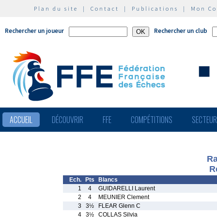
Plan du site
|
Contact
|
Publications
|
Mon C
Rechercher un joueur
Rechercher un club
ACCUEIL
DÉCOUVRIR
FFE
COMPÉTITIONS
SECTEU
Ra
R
Ech.
Pts
Blancs
1
4
GUIDARELLI Laurent
2
4
MEUNIER Clement
3
3½
FLEAR Glenn C
4
3½
COLLAS Silvia