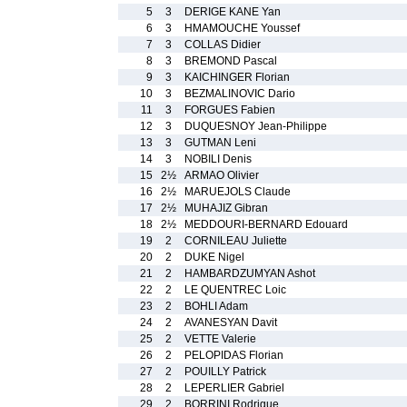
5
3
DERIGE KANE Yan
6
3
HMAMOUCHE Youssef
7
3
COLLAS Didier
8
3
BREMOND Pascal
9
3
KAICHINGER Florian
10
3
BEZMALINOVIC Dario
11
3
FORGUES Fabien
12
3
DUQUESNOY Jean-Philippe
13
3
GUTMAN Leni
14
3
NOBILI Denis
15
2½
ARMAO Olivier
16
2½
MARUEJOLS Claude
17
2½
MUHAJIZ Gibran
18
2½
MEDDOURI-BERNARD Edouard
19
2
CORNILEAU Juliette
20
2
DUKE Nigel
21
2
HAMBARDZUMYAN Ashot
22
2
LE QUENTREC Loic
23
2
BOHLI Adam
24
2
AVANESYAN Davit
25
2
VETTE Valerie
26
2
PELOPIDAS Florian
27
2
POUILLY Patrick
28
2
LEPERLIER Gabriel
29
2
BORRINI Rodrigue