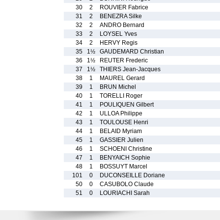
30
2
ROUVIER Fabrice
31
2
BENEZRA Silke
32
2
ANDRO Bernard
33
2
LOYSEL Yves
34
2
HERVY Regis
35
1½
GAUDEMARD Christian
36
1½
REUTER Frederic
37
1½
THIERS Jean-Jacques
38
1
MAUREL Gerard
39
1
BRUN Michel
40
1
TORELLI Roger
41
1
POULIQUEN Gilbert
42
1
ULLOA Philippe
43
1
TOULOUSE Henri
44
1
BELAID Myriam
45
1
GASSIER Julien
46
1
SCHOENI Christine
47
1
BENYAICH Sophie
48
1
BOSSUYT Marcel
101
0
DUCONSEILLE Doriane
50
0
CASUBOLO Claude
51
0
LOURIACHI Sarah