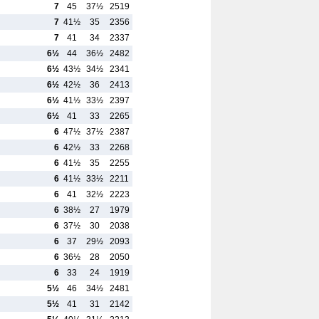
7
45
37½
2519
7
41½
35
2356
7
41
34
2337
6½
44
36½
2482
6½
43½
34½
2341
6½
42½
36
2413
6½
41½
33½
2397
6½
41
33
2265
6
47½
37½
2387
6
42½
33
2268
6
41½
35
2255
6
41½
33½
2211
6
41
32½
2223
6
38½
27
1979
6
37½
30
2038
6
37
29½
2093
6
36½
28
2050
6
33
24
1919
5½
46
34½
2481
5½
41
31
2142