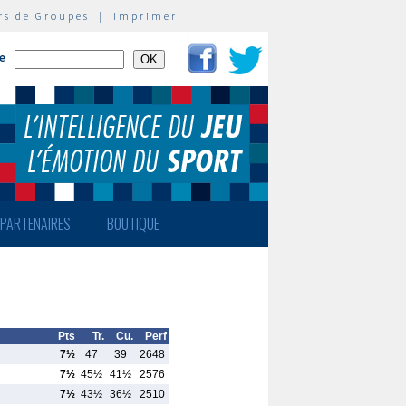
rs de Groupes
|
Imprimer
te
PARTENAIRES
BOUTIQUE
Pts
Tr.
Cu.
Perf
7½
47
39
2648
7½
45½
41½
2576
7½
43½
36½
2510