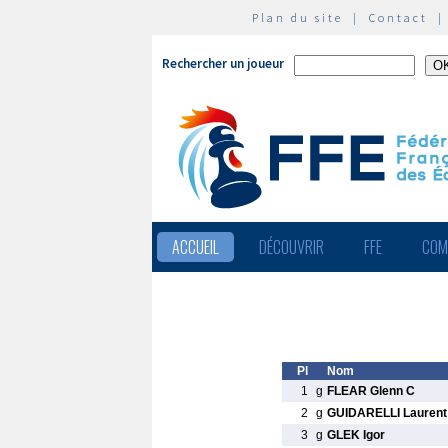
Plan du site
|
Contact
Rechercher un joueur
ACCUEIL
DÉCOUVRIR
FFE
COM
Pl
Nom
1
g
FLEAR Glenn C
2
g
GUIDARELLI Laurent
3
g
GLEK Igor