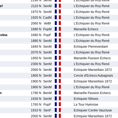
2290 N
SenM
L'Echiquier du Roy René
ef
2110 N
SenM
L'Echiquier du Roy René
1970 N
SenM
L'Echiquier du Roy René
1920 N
CadM
L'Echiquier du Roy René
2060 N
VetM
L'Echiquier du Roy René
1680 N
PupM
Marseille Echecs
elina
1680 N
PupF
L'Echiquier du Roy René
1880 N
SenM
L'Echiquier du Roy René
1840 N
SenM
Echiquier Pierreverdant
2070 N
SenM
L'Echiquier du Roy René
1950 N
SenM
Marseille Passion Echecs
2300 N
SenM
L'Echiquier du Roy René
2060 N
SenM
Echiquier Marseillais 1872
1800 N
SenM
Cercle d'Echecs Aubagnais
1900 N
SenM
Echiquier Marseillais 1872
1900 N
SenM
L'Echiquier du Roy René
n
1790 N
BenM
Marseille Passion Echecs
1930 N
SenM
Echiquier Nîmois
1760 N
PupF
La Tour Hyéroise
1910 N
SenF
Echiquier Centre Vaucluse
2000 N
SenM
Echiquier Marseillais 1872