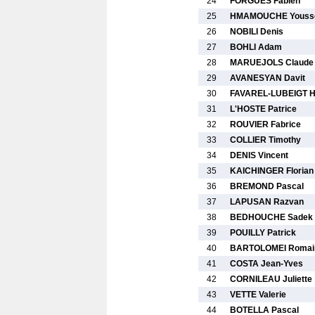
24
FORGUES Fabien
25
HMAMOUCHE Youss
26
NOBILI Denis
27
BOHLI Adam
28
MARUEJOLS Claude
29
AVANESYAN Davit
30
FAVAREL-LUBEIGT H
31
L'HOSTE Patrice
32
ROUVIER Fabrice
33
COLLIER Timothy
34
DENIS Vincent
35
KAICHINGER Florian
36
BREMOND Pascal
37
LAPUSAN Razvan
38
BEDHOUCHE Sadek
39
POUILLY Patrick
40
BARTOLOMEI Romai
41
COSTA Jean-Yves
42
CORNILEAU Juliette
43
VETTE Valerie
44
BOTELLA Pascal