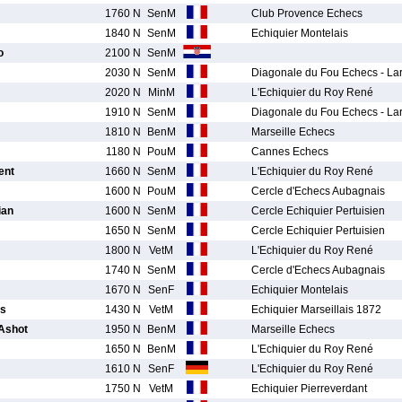
1760 N
SenM
Club Provence Echecs
1840 N
SenM
Echiquier Montelais
o
2100 N
SenM
2030 N
SenM
Diagonale du Fou Echecs - La
2020 N
MinM
L'Echiquier du Roy René
1910 N
SenM
Diagonale du Fou Echecs - La
1810 N
BenM
Marseille Echecs
1180 N
PouM
Cannes Echecs
ent
1660 N
SenM
L'Echiquier du Roy René
1600 N
PouM
Cercle d'Echecs Aubagnais
ian
1600 N
SenM
Cercle Echiquier Pertuisien
1650 N
SenM
Cercle Echiquier Pertuisien
1800 N
VetM
L'Echiquier du Roy René
1740 N
SenM
Cercle d'Echecs Aubagnais
1670 N
SenF
Echiquier Montelais
es
1430 N
VetM
Echiquier Marseillais 1872
shot
1950 N
BenM
Marseille Echecs
1650 N
BenM
L'Echiquier du Roy René
1610 N
SenF
L'Echiquier du Roy René
1750 N
VetM
Echiquier Pierreverdant