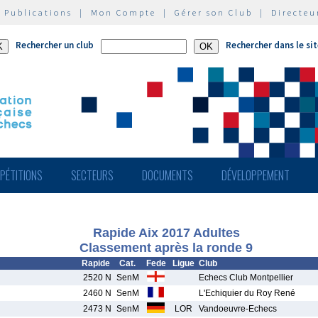
|
Publications
|
Mon Compte
|
Gérer son Club
|
Directeu
Rechercher un club
Rechercher dans le si
PÉTITIONS
SECTEURS
DOCUMENTS
DÉVELOPPEMENT
Rapide Aix 2017 Adultes
Classement après la ronde 9
Rapide
Cat.
Fede
Ligue
Club
2520 N
SenM
Echecs Club Montpellier
2460 N
SenM
L'Echiquier du Roy René
2473 N
SenM
LOR
Vandoeuvre-Echecs