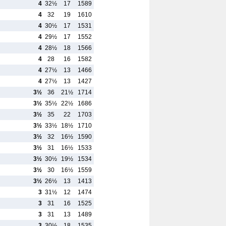
4
32½
17
1589
4
32
19
1610
4
30½
17
1531
4
29½
17
1552
4
28½
18
1566
4
28
16
1582
4
27½
13
1466
4
27½
13
1427
3½
36
21½
1714
3½
35½
22½
1686
3½
35
22
1703
3½
33½
18½
1710
3½
32
16½
1590
3½
31
16½
1533
3½
30½
19½
1534
3½
30
16½
1559
3½
26½
13
1413
3
31½
12
1474
3
31
16
1525
3
31
13
1489
3
30½
18
1535