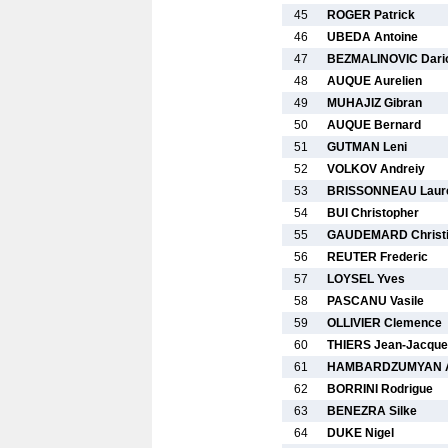
45
ROGER Patrick
46
UBEDA Antoine
47
BEZMALINOVIC Dari
48
AUQUE Aurelien
49
MUHAJIZ Gibran
50
AUQUE Bernard
51
GUTMAN Leni
52
VOLKOV Andreiy
53
BRISSONNEAU Laur
54
BUI Christopher
55
GAUDEMARD Christ
56
REUTER Frederic
57
LOYSEL Yves
58
PASCANU Vasile
59
OLLIVIER Clemence
60
THIERS Jean-Jacqu
61
HAMBARDZUMYAN A
62
BORRINI Rodrigue
63
BENEZRA Silke
64
DUKE Nigel