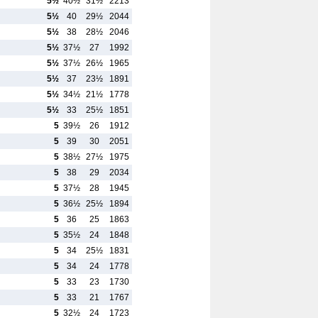
5½
40½
31½
2213
5½
40
29½
2044
5½
38
28½
2046
5½
37½
27
1992
5½
37½
26½
1965
5½
37
23½
1891
5½
34½
21½
1778
5½
33
25½
1851
5
39½
26
1912
5
39
30
2051
5
38½
27½
1975
5
38
29
2034
5
37½
28
1945
5
36½
25½
1894
5
36
25
1863
5
35½
24
1848
5
34
25½
1831
5
34
24
1778
5
33
23
1730
5
33
21
1767
5
32½
24
1723