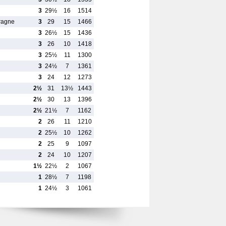
3
29½
16
1514
ragne
3
29
15
1466
3
26½
15
1436
3
26
10
1418
3
25½
11
1300
3
24½
7
1361
3
24
12
1273
2½
31
13½
1443
2½
30
13
1396
2½
21½
7
1162
2
26
11
1210
2
25½
10
1262
2
25
9
1097
2
24
10
1207
1½
22½
2
1067
1
28½
7
1198
1
24½
3
1061