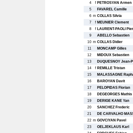
4
f
PETROSYAN Armen
5
FAVAREL Camille
6
m
COLLAS Silvia
7
f
MEUNIER Clement
8
f
LAURENT-PAOLI Pier
9
ABELLO Sebastien
10
m
COLLAS Didier
11
MONCAMP Gilles
12
MIDOUX Sebastien
13
DUQUESNOY Jean-Ph
14
f
REMILLE Tristan
15
MALASSAGNE Rapha
16
BAROYAN Davit
17
PELOPIDAS Florian
18
DEGEORGES Mathis
19
DERIGE KANE Yan
20
SANCHEZ Frederic
21
DE CARVALHO MASS
22
m
GOVCIYAN Pavel
23
OELJEKLAUS Karl