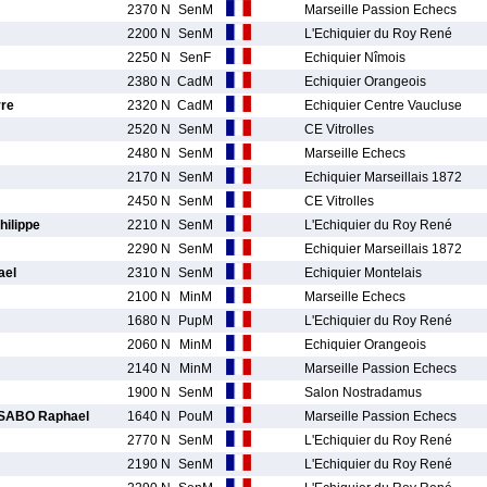
2370 N
SenM
Marseille Passion Echecs
2200 N
SenM
L'Echiquier du Roy René
2250 N
SenF
Echiquier Nîmois
2380 N
CadM
Echiquier Orangeois
re
2320 N
CadM
Echiquier Centre Vaucluse
2520 N
SenM
CE Vitrolles
2480 N
SenM
Marseille Echecs
2170 N
SenM
Echiquier Marseillais 1872
2450 N
SenM
CE Vitrolles
ilippe
2210 N
SenM
L'Echiquier du Roy René
2290 N
SenM
Echiquier Marseillais 1872
el
2310 N
SenM
Echiquier Montelais
2100 N
MinM
Marseille Echecs
1680 N
PupM
L'Echiquier du Roy René
2060 N
MinM
Echiquier Orangeois
2140 N
MinM
Marseille Passion Echecs
1900 N
SenM
Salon Nostradamus
ABO Raphael
1640 N
PouM
Marseille Passion Echecs
2770 N
SenM
L'Echiquier du Roy René
2190 N
SenM
L'Echiquier du Roy René