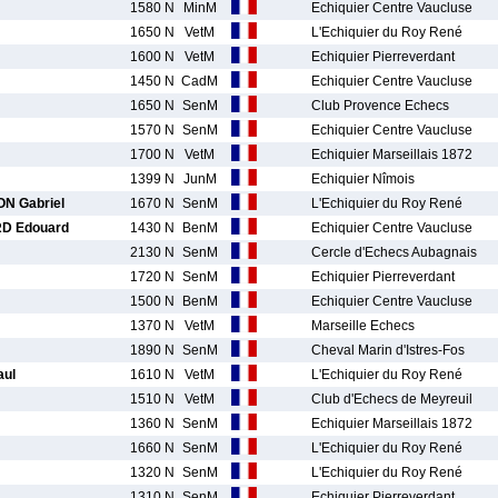
1580 N
MinM
Echiquier Centre Vaucluse
1650 N
VetM
L'Echiquier du Roy René
1600 N
VetM
Echiquier Pierreverdant
1450 N
CadM
Echiquier Centre Vaucluse
1650 N
SenM
Club Provence Echecs
1570 N
SenM
Echiquier Centre Vaucluse
1700 N
VetM
Echiquier Marseillais 1872
1399 N
JunM
Echiquier Nîmois
N Gabriel
1670 N
SenM
L'Echiquier du Roy René
D Edouard
1430 N
BenM
Echiquier Centre Vaucluse
2130 N
SenM
Cercle d'Echecs Aubagnais
1720 N
SenM
Echiquier Pierreverdant
1500 N
BenM
Echiquier Centre Vaucluse
1370 N
VetM
Marseille Echecs
1890 N
SenM
Cheval Marin d'Istres-Fos
ul
1610 N
VetM
L'Echiquier du Roy René
1510 N
VetM
Club d'Echecs de Meyreuil
1360 N
SenM
Echiquier Marseillais 1872
1660 N
SenM
L'Echiquier du Roy René
1320 N
SenM
L'Echiquier du Roy René
1310 N
SenM
Echiquier Pierreverdant