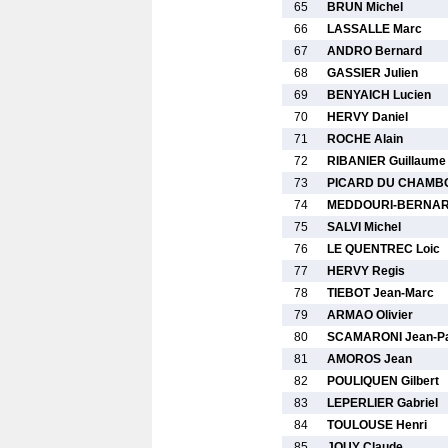
65
BRUN Michel
66
LASSALLE Marc
67
ANDRO Bernard
68
GASSIER Julien
69
BENYAICH Lucien
70
HERVY Daniel
71
ROCHE Alain
72
RIBANIER Guillaume
73
PICARD DU CHAMBO
74
MEDDOURI-BERNAR
75
SALVI Michel
76
LE QUENTREC Loic
77
HERVY Regis
78
TIEBOT Jean-Marc
79
ARMAO Olivier
80
SCAMARONI Jean-Pa
81
AMOROS Jean
82
POULIQUEN Gilbert
83
LEPERLIER Gabriel
84
TOULOUSE Henri
85
JOUY Claude