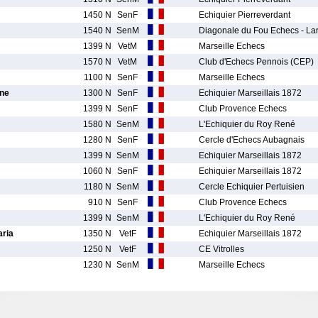
1450 N
SenF
Echiquier Pierreverdant
1540 N
SenM
Diagonale du Fou Echecs - La
1399 N
VetM
Marseille Echecs
1570 N
VetM
Club d'Echecs Pennois (CEP)
1100 N
SenF
Marseille Echecs
ne
1300 N
SenF
Echiquier Marseillais 1872
1399 N
SenF
Club Provence Echecs
1580 N
SenM
L'Echiquier du Roy René
1280 N
SenF
Cercle d'Echecs Aubagnais
1399 N
SenM
Echiquier Marseillais 1872
1060 N
SenF
Echiquier Marseillais 1872
1180 N
SenM
Cercle Echiquier Pertuisien
910 N
SenF
Club Provence Echecs
1399 N
SenM
L'Echiquier du Roy René
ria
1350 N
VetF
Echiquier Marseillais 1872
1250 N
VetF
CE Vitrolles
1230 N
SenM
Marseille Echecs