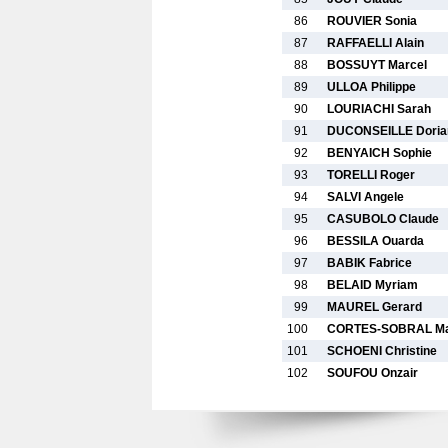
86
ROUVIER Sonia
87
RAFFAELLI Alain
88
BOSSUYT Marcel
89
ULLOA Philippe
90
LOURIACHI Sarah
91
DUCONSEILLE Doria
92
BENYAICH Sophie
93
TORELLI Roger
94
SALVI Angele
95
CASUBOLO Claude
96
BESSILA Ouarda
97
BABIK Fabrice
98
BELAID Myriam
99
MAUREL Gerard
100
CORTES-SOBRAL Ma
101
SCHOENI Christine
102
SOUFOU Onzair