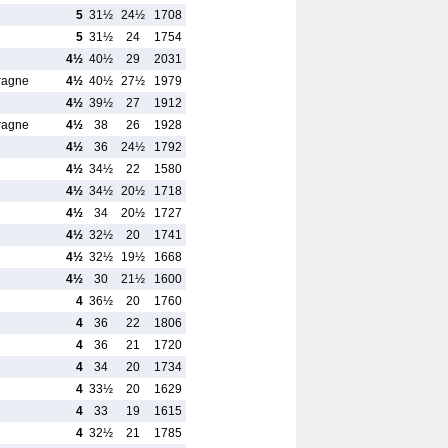
5
31½
24½
1708
5
31½
24
1754
4½
40½
29
2031
ragne
4½
40½
27½
1979
4½
39½
27
1912
ragne
4½
38
26
1928
4½
36
24½
1792
4½
34½
22
1580
4½
34½
20½
1718
4½
34
20½
1727
4½
32½
20
1741
4½
32½
19½
1668
4½
30
21½
1600
4
36½
20
1760
4
36
22
1806
4
36
21
1720
4
34
20
1734
4
33½
20
1629
4
33
19
1615
4
32½
21
1785