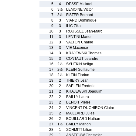
5
4
DESSE Mickael
6
3½
LEMOINE Victor
7
3½
FISTER Bernard
8
3
VIARD Dominique
9
3
ILIC Zika
10
3
ROUSSEL Jean-Marc
11
3
LENTINI Manon
12
3
VALTON Charlie
13
3
VIE Maxence
14
3
KRAJEWSKI Thomas
15
3
CONTAUT Leandre
16
2½
SYUTKIN Veliga
17
2½
KLEIN Guillaume
18
2½
KLEIN Florian
19
2
THIERY Jean
20
2
SAELEN Frederic
21
2
KRAJEWSKI Joaquim
22
2
BAILLY Laura
23
2
BENOIT Pierre
24
2
VINCENT-DUCHIRON Claire
25
2
MAILLARD Jules
26
2
BOUILLARD Nathan
27
1½
BAILLY Marion
28
1
SCHMITT Lilian
29
1
ANSEEUW Christofer