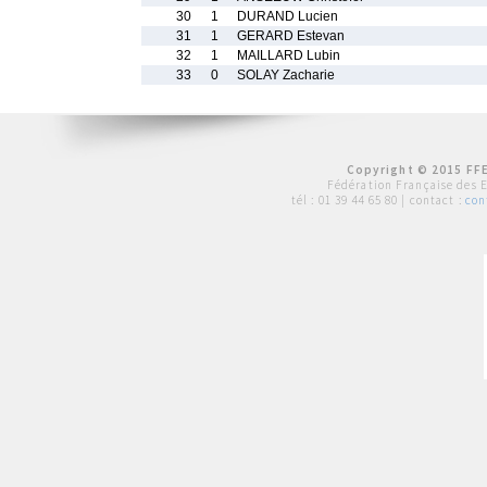
30
1
DURAND Lucien
31
1
GERARD Estevan
32
1
MAILLARD Lubin
33
0
SOLAY Zacharie
Copyright © 2015 FFE
Fédération Française des 
tél :
01 39 44 65 80
| contact :
con