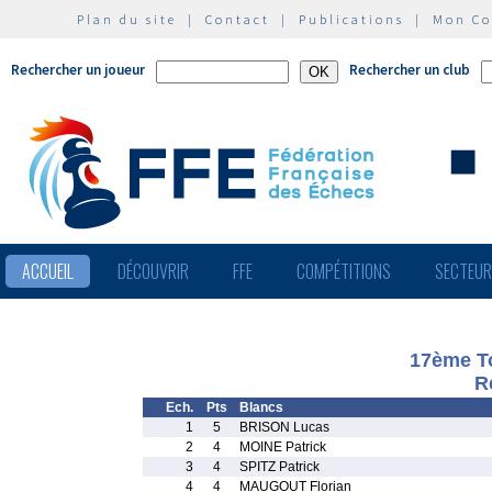
Plan du site
|
Contact
|
Publications
|
Mon C
Rechercher un joueur
Rechercher un club
ACCUEIL
DÉCOUVRIR
FFE
COMPÉTITIONS
SECTEU
17ème To
R
Ech.
Pts
Blancs
1
5
BRISON Lucas
2
4
MOINE Patrick
3
4
SPITZ Patrick
4
4
MAUGOUT Florian