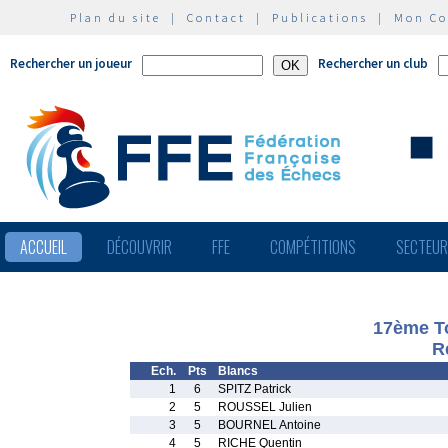
Plan du site
|
Contact
|
Publications
|
Mon C
Rechercher un joueur
Rechercher un club
ACCUEIL
DÉCOUVRIR
FFE
COMPÉTITIONS
SECTEU
17ème To
R
Ech.
Pts
Blancs
1
6
SPITZ Patrick
2
5
ROUSSEL Julien
3
5
BOURNEL Antoine
4
5
RICHE Quentin