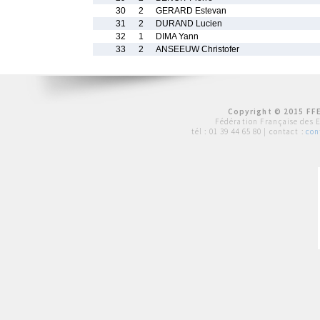
30
2
GERARD Estevan
31
2
DURAND Lucien
32
1
DIMA Yann
33
2
ANSEEUW Christofer
Copyright © 2015 FFE
Fédération Française des 
tél :
01 39 44 65 80
| contact :
con