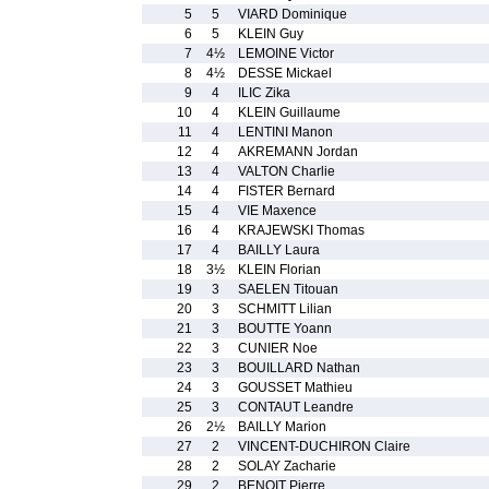
5
5
VIARD Dominique
6
5
KLEIN Guy
7
4½
LEMOINE Victor
8
4½
DESSE Mickael
9
4
ILIC Zika
10
4
KLEIN Guillaume
11
4
LENTINI Manon
12
4
AKREMANN Jordan
13
4
VALTON Charlie
14
4
FISTER Bernard
15
4
VIE Maxence
16
4
KRAJEWSKI Thomas
17
4
BAILLY Laura
18
3½
KLEIN Florian
19
3
SAELEN Titouan
20
3
SCHMITT Lilian
21
3
BOUTTE Yoann
22
3
CUNIER Noe
23
3
BOUILLARD Nathan
24
3
GOUSSET Mathieu
25
3
CONTAUT Leandre
26
2½
BAILLY Marion
27
2
VINCENT-DUCHIRON Claire
28
2
SOLAY Zacharie
29
2
BENOIT Pierre