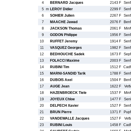
4
BERNARD Jacques
2143 F
Sen
5
m
LEROY Didier
2299 F
Sen
6
SOHIER Julien
2267 F
Sen
7
MAACHE Jawad
2076 F
Ben
8
JACKSON Thomas
2061 F
Min
9
GODON Philippe
1956 F
Sen
10
RUFFET Jeremy
1914 F
Sen
11
VASQUEZ Georges
1982 F
Sen
12
BEDHOUCHE Sadek
1673 F
Sep
13
FOLACCI Maxime
2003 F
Sen
14
RUBINI Tim
1512 F
Cad
15
MARNI-SANDID Tarik
1788 F
Sen
16
DUBOIS Axel
1504 F
Ben
17
AUGE Jean
1622 F
Vet
18
HAZENBROECK Tiele
1537 F
Min
19
JOYEUX Chloe
1477 F
Sen
20
DELPECH Xavier
1527 F
Sen
21
BRUN Pierre
1371 F
Pup
22
VANDEWALLE Jacques
1527 F
Vet
23
RUBINI Louis
1458 F
Cad