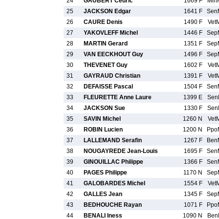
24
GAUBERT Cedric
1669 F
Min
25
JACKSON Edgar
1641 F
Sen
26
CAURE Denis
1490 F
Vet
27
YAKOVLEFF Michel
1446 F
Sep
28
MARTIN Gerard
1351 F
Sep
29
VAN EECKHOUT Guy
1496 F
Sep
30
THEVENET Guy
1602 F
Vet
31
GAYRAUD Christian
1391 F
Vet
32
DEFAISSE Pascal
1504 F
Sen
33
FLEURETTE Anne Laure
1399 E
Sen
34
JACKSON Sue
1330 F
Sen
35
SAVIN Michel
1260 N
Vet
36
ROBIN Lucien
1200 N
Ppo
37
LALLEMAND Serafin
1267 F
Ben
38
NOUGAYREDE Jean-Louis
1695 F
Sen
39
GINOUILLAC Philippe
1366 F
Sen
40
PAGES Philippe
1170 N
Sep
41
GALOBARDES Michel
1554 F
Vet
42
GALLES Jean
1345 F
Sep
43
BEDHOUCHE Rayan
1071 F
Ppo
44
BENALI Iness
1090 N
Ben