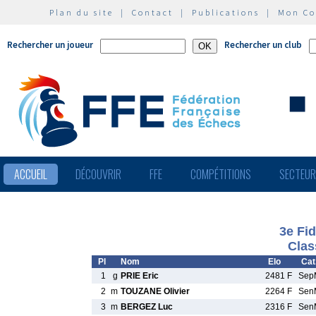
Plan du site
|
Contact
|
Publications
|
Mon C
Rechercher un joueur
Rechercher un club
ACCUEIL
DÉCOUVRIR
FFE
COMPÉTITIONS
SECTEU
3e Fid
Clas
Pl
Nom
Elo
Cat
1
g
PRIE Eric
2481 F
Sep
2
m
TOUZANE Olivier
2264 F
Sen
3
m
BERGEZ Luc
2316 F
Sen