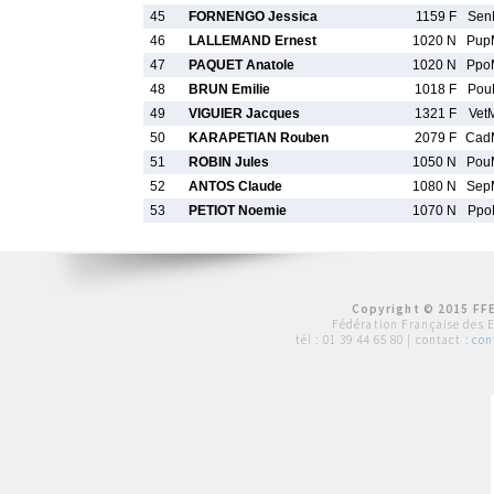
45
FORNENGO Jessica
1159 F
Sen
46
LALLEMAND Ernest
1020 N
Pup
47
PAQUET Anatole
1020 N
Ppo
48
BRUN Emilie
1018 F
Pou
49
VIGUIER Jacques
1321 F
Vet
50
KARAPETIAN Rouben
2079 F
Cad
51
ROBIN Jules
1050 N
Pou
52
ANTOS Claude
1080 N
Sep
53
PETIOT Noemie
1070 N
Ppo
Copyright © 2015 FFE
Fédération Française des 
tél :
01 39 44 65 80
| contact :
con