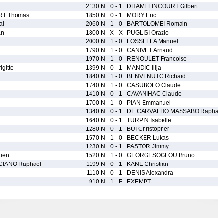
2130 N
0 - 1
DHAMELINCOURT Gilbert
T Thomas
1850 N
0 - 1
MORY Eric
al
2060 N
1 - 0
BARTOLOMEI Romain
an
1800 N
X - X
PUGLISI Orazio
2000 N
1 - 0
FOSSELLA Manuel
1790 N
1 - 0
CANIVET Arnaud
1970 N
1 - 0
RENOULET Francoise
gitte
1399 N
0 - 1
MANDIC Ilija
1840 N
1 - 0
BENVENUTO Richard
e
1740 N
1 - 0
CASUBOLO Claude
1410 N
0 - 1
CAVANIHAC Claude
1700 N
1 - 0
PIAN Emmanuel
1340 N
0 - 1
DE CARVALHO MASSABO Rapha
e
1640 N
0 - 1
TURPIN Isabelle
1280 N
0 - 1
BUI Christopher
1570 N
1 - 0
BECKER Lukas
1230 N
0 - 1
PASTOR Jimmy
ien
1520 N
1 - 0
GEORGESOGLOU Bruno
IANO Raphael
1199 N
0 - 1
KANE Christian
1110 N
0 - 1
DENIS Alexandra
910 N
1 - F
EXEMPT