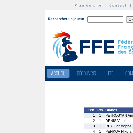
Plan du site
|
Contact
Rechercher un joueur
ACCUEIL
DÉCOUVRIR
FFE
COM
Ech.
Pts
Blancs
1
1
PETROSYAN Ar
2
1
DENIS Vincent
3
1
REY Christophe
4
1
PENKOV Nikola