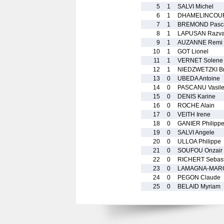
5
1
SALVI Michel
6
1
DHAMELINCOUR
7
1
BREMOND Pasc
8
1
LAPUSAN Razv
9
1
AUZANNE Remi
10
1
GOT Lionel
11
1
VERNET Solene
12
1
NIEDZWETZKI Bri
13
0
UBEDA Antoine
14
0
PASCANU Vasil
15
0
DENIS Karine
16
0
ROCHE Alain
17
0
VEITH Irene
18
0
GANIER Philipp
19
0
SALVI Angele
20
0
ULLOA Philippe
21
0
SOUFOU Onzair
22
0
RICHERT Sebast
23
0
LAMAGNA-MARC
24
0
PEGON Claude
25
0
BELAID Myriam