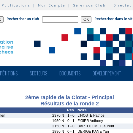
|
Publications
|
Mon Compte
|
Gérer son Club
|
Directeu
Rechercher un club
Rechercher dans le si
PÉTITIONS
SECTEURS
DOCUMENTS
DÉVELOPPEMENT
2ème rapide de la Ciotat - Principal
Résultats de la ronde 2
Res.
Noirs
men
2370 N
1 - 0
L'HOSTE Patrice
1950 N
0 - 1
FIGIER Anthony
2150 N
1 - 0
BARTOLOMEI Laurent
1890 N
0 - 1
DERIGE KANE Yan