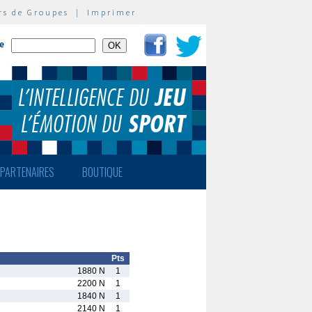
rs de Groupes
|
Imprimer
te
PARTENAIRES
BOUTIQUE
Pts
1880 N
1
2200 N
1
1840 N
1
2140 N
1