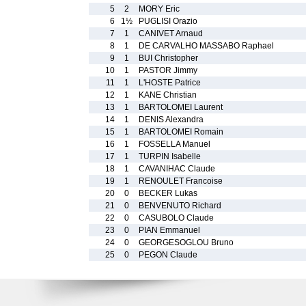
5
2
MORY Eric
6
1½
PUGLISI Orazio
7
1
CANIVET Arnaud
8
1
DE CARVALHO MASSABO Raphael
9
1
BUI Christopher
10
1
PASTOR Jimmy
11
1
L'HOSTE Patrice
12
1
KANE Christian
13
1
BARTOLOMEI Laurent
14
1
DENIS Alexandra
15
1
BARTOLOMEI Romain
16
1
FOSSELLA Manuel
17
1
TURPIN Isabelle
18
1
CAVANIHAC Claude
19
1
RENOULET Francoise
20
0
BECKER Lukas
21
0
BENVENUTO Richard
22
0
CASUBOLO Claude
23
0
PIAN Emmanuel
24
0
GEORGESOGLOU Bruno
25
0
PEGON Claude