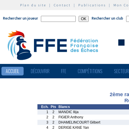
Plan du site
|
Contact
|
Publications
|
Mon C
Rechercher un joueur
Rechercher un club
ACCUEIL
DÉCOUVRIR
FFE
COMPÉTITIONS
SECTEU
2ème rap
R
Ech.
Pts
Blancs
1
2
MANDIC Ilija
2
2
FIGIER Anthony
3
2
DHAMELINCOURT Gilbert
4
2
DERIGE KANE Yan