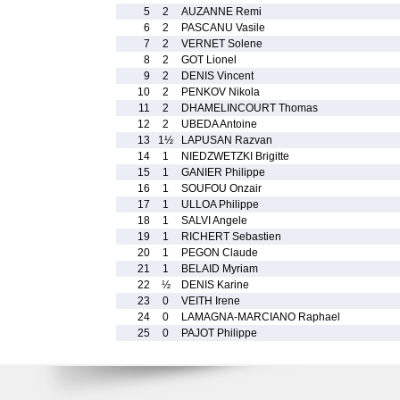
5
2
AUZANNE Remi
6
2
PASCANU Vasile
7
2
VERNET Solene
8
2
GOT Lionel
9
2
DENIS Vincent
10
2
PENKOV Nikola
11
2
DHAMELINCOURT Thomas
12
2
UBEDA Antoine
13
1½
LAPUSAN Razvan
14
1
NIEDZWETZKI Brigitte
15
1
GANIER Philippe
16
1
SOUFOU Onzair
17
1
ULLOA Philippe
18
1
SALVI Angele
19
1
RICHERT Sebastien
20
1
PEGON Claude
21
1
BELAID Myriam
22
½
DENIS Karine
23
0
VEITH Irene
24
0
LAMAGNA-MARCIANO Raphael
25
0
PAJOT Philippe