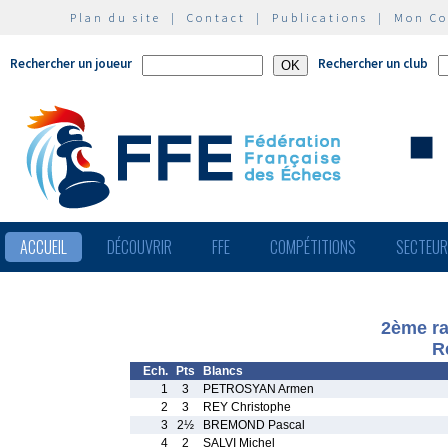
Plan du site
|
Contact
|
Publications
|
Mon C
Rechercher un joueur
Rechercher un club
ACCUEIL
DÉCOUVRIR
FFE
COMPÉTITIONS
SECTEU
2ème rap
R
Ech.
Pts
Blancs
1
3
PETROSYAN Armen
2
3
REY Christophe
3
2½
BREMOND Pascal
4
2
SALVI Michel