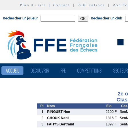
Plan du site
|
Contact
|
Publications
|
Mon C
Rechercher un joueur
Rechercher un club
ACCUEIL
DÉCOUVRIR
FFE
COMPÉTITIONS
SECTEU
2e 
Clas
Pl
Nom
Elo
Cat.
1
RINGUET Noe
2100 F
Sen
2
CHOUK Nabil
1816 F
Sen
3
FAHYS Bertrand
1897 F
Sen