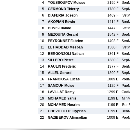
4
YOUSSOUPOV Moisse
2195 F
Sen
5
GERMOND Thierry
1780 F
Sep
6
DIAFERIA Joseph
1469 F
Vet
7
AKOPIAN Edwin
1414 F
Ben
8
BOVIS Claude
1447 F
Vet
9
MEZQUITA Gerard
1542 F
Sep
10
PEYRONNET Fabrice
1403 F
Sen
11
EL HADDAD Mesbah
1580 F
Vet
12
BERGONZOLI Nathan
1361 F
Ben
13
SILLERO Pierre
1380 F
Sep
14
RAULIN Frederic
1377 F
Sen
15
ALLEL Gerard
1399 F
Sep
16
FRANCIOSA Lucas
1009 E
Pou
17
SAMOUH Moise
1125 F
Pup
18
LAVILLAT Remy
1299 E
Cad
19
MOHAMED Yanis
1199 E
Min
20
MOHAMED Nesrine
1199 E
Ben
21
CHEVILLOTTE Cyprien
1199 E
Ben
22
GAZIBEKOV Alimsoltan
1009 E
Ppo