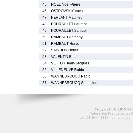
45
NOEL Noel-Pierre
46
OSTROVSKIY Vova
47
PERLANT Matthieu
48
POURAILLET Laurent
49
POURAILLET Samuel
50
RAMBAUT Anthony
51
RAMBAUT Herve
52
SAINDON Didier
53
VALENTIN Eric
54
VETTOR Jean-Jacques
55
VILLENEUVE Robin
56
WANNEBROUCQ Pablo
57
WANNEBROUCQ Sebastien
Copyright © 2015 FFE
Fédération Française des 
tél :
01 39 44 65 80
| contact :
con