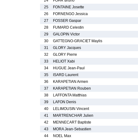
24
FOHR Bruno
25
FONTAINE Josette
26
FORNENGO Jessica
27
FOSSER Gaspar
28
FUMARD Celestin
29
GALOPIN Victor
30
GATTEGNO-GRACIET Maylis
31
GLORY Jacques
32
GLORY Pierre
33
HELIOT Xabi
34
HUGUE Jean-Paul
35
ISARD Laurent
36
KARAPETIAN Armen
37
KARAPETIAN Rouben
38
LAFFONTA Matthias
39
LAFON Denis
40
LELIMOUSIN Vincent
41
MARTRENCHAR Julien
42
MENNECART Baptiste
43
MORA Jean-Sebastien
44
NOEL Max