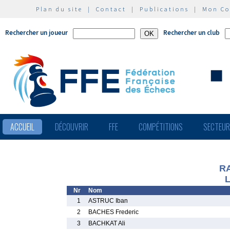
Plan du site
|
Contact
|
Publications
|
Mon C
Rechercher un joueur
Rechercher un club
ACCUEIL
DÉCOUVRIR
FFE
COMPÉTITIONS
SECTEU
RA
L
Nr
Nom
1
ASTRUC Iban
2
BACHES Frederic
3
BACHKAT Ali