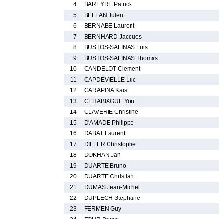
4
BAREYRE Patrick
5
BELLAN Julen
6
BERNABE Laurent
7
BERNHARD Jacques
8
BUSTOS-SALINAS Luis
9
BUSTOS-SALINAS Thomas
10
CANDELOT Clement
11
CAPDEVIELLE Luc
12
CARAPINA Kais
13
CEHABIAGUE Yon
14
CLAVERIE Christine
15
D'AMADE Philippe
16
DABAT Laurent
17
DIFFER Christophe
18
DOKHAN Jan
19
DUARTE Bruno
20
DUARTE Christian
21
DUMAS Jean-Michel
22
DUPLECH Stephane
23
FERMEN Guy