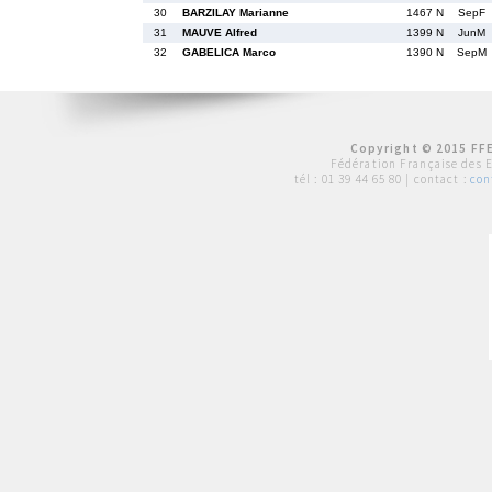
30
BARZILAY Marianne
1467 N
SepF
31
MAUVE Alfred
1399 N
JunM
32
GABELICA Marco
1390 N
SepM
Copyright © 2015 FFE
Fédération Française des 
tél :
01 39 44 65 80
| contact :
con