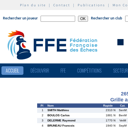
Plan du site
|
Contact
|
Publications
|
Mon C
Rechercher un joueur
Rechercher un club
ACCUEIL
DÉCOUVRIR
FFE
COMPÉTITIONS
SECTEU
26
Grille 
Pl
Nom
Rapide
Cat.
1
SMITH Matthieu
2310 N
SenM
2
BOULOS Carlos
1881 N
BenM
3
DELERME Raymond
1770 N
VetM
4
BRUNEAU Francois
1940 N
SepM