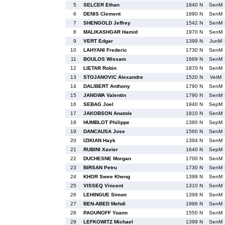
5
SELCER Ethan
1840 N
SenM
6
DENIS Clement
1890 N
SenM
7
SHENGOLD Jeffrey
1542 N
SenM
8
MALIKASHGAR Hamid
1970 N
SenM
9
VERT Edgar
1399 N
JunM
10
LAHYANI Frederic
1730 N
SenM
11
BOULOS Wissam
1669 N
SenM
12
LIETAR Robin
1870 N
SenM
13
STOJANOVIC Alexandre
1520 N
VetM
14
DALIBERT Anthony
1790 N
SenM
15
JANGWA Valentin
1790 N
SenM
16
SEBAG Joel
1940 N
SepM
17
JAKOBSON Anatole
1810 N
SenM
18
HUMBLOT Philippe
1380 N
SepM
19
DANCAUSA Jose
1560 N
SenM
20
IZIKIAN Hayk
1394 N
SenM
21
RUBINI Xavier
1640 N
SepM
22
DUCHESNE Morgan
1700 N
SenM
23
BIRSAN Petru
1730 N
SenM
24
KHOR Swee Kheng
1399 N
SenM
25
VISSEQ Vincent
1310 N
SenM
26
LEHINGUE Simon
1399 N
SenM
27
BEN-ABED Mehdi
1996 N
SenM
28
PAOUNOFF Yoann
1550 N
SenM
29
LEFKOWITZ Michael
1399 N
SenM