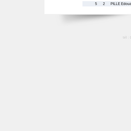
5
2
PILLE Edou
tél :