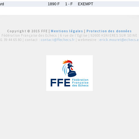
ard
1890 F
1 - F
EXEMPT
Copyright © 2015 FFE |
Mentions légales
|
Protection des données
Fédération Française des Echecs |
6 rue de l'Eglise | 92600 ASNIERES SUR SEINE
01 39 44 65 80
| contact :
contact@ffechecs.fr
| webmestre :
erick.mouret@echecs.as