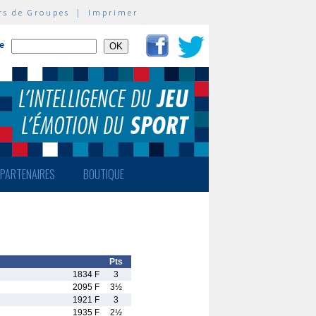
rs de Groupes
|
Imprimer
te
PARTENAIRES
BOUTIQUE
Pts
1834 F
3
2095 F
3½
1921 F
3
1935 F
2½