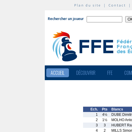
Plan du site
|
Contact
Rechercher un joueur
ACCUEIL
DÉCOUVRIR
FFE
COM
Ech.
Pts
Blancs
1
4½
DUBE Dimitr
2
1½
MOLHO Anto
3
3
HUBERT Ra
4
2
MILLS Simo