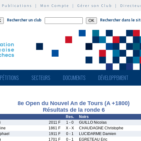
|
Publications
|
Mon Compte
|
Gérer son Club
|
Directeu
Rechercher un club
Rechercher dans le si
PÉTITIONS
SECTEURS
DOCUMENTS
DÉVELOPPEMENT
8e Open du Nouvel An de Tours (A +1800)
Résultats de la ronde 6
Res.
Noirs
i
2011 F
1 - 0
GUILLO Nicolas
ine
1861 F
X - X
CHAUDAGNE Christophe
phael
1911 F
0 - 1
LUCIDARME Damien
n
1701 F
0 - 1
EGRETEAU Eric