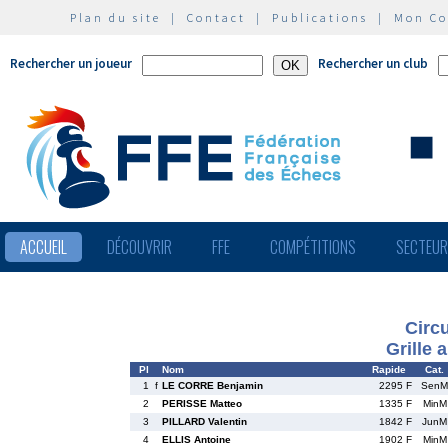
Plan du site
|
Contact
|
Publications
|
Mon C
Rechercher un joueur
Rechercher un club
ACCUEIL
DÉCOUVRIR
FFE
COMPÉTITIONS
SECTEU
Circ
Grille 
Pl
Nom
Rapide
Cat.
1
f
LE CORRE Benjamin
2295 F
SenM
2
PERISSE Matteo
1335 F
MinM
3
PILLARD Valentin
1842 F
JunM
4
ELLIS Antoine
1902 F
MinM