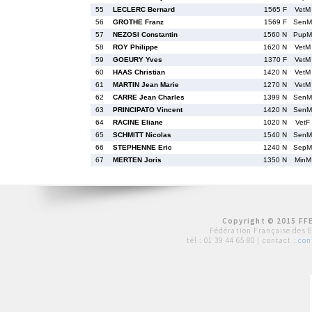
55
LECLERC Bernard
1565 F
VetM
56
GROTHE Franz
1569 F
SenM
57
NEZOSI Constantin
1560 N
PupM
58
ROY Philippe
1620 N
VetM
59
GOEURY Yves
1370 F
VetM
60
HAAS Christian
1420 N
VetM
61
MARTIN Jean Marie
1270 N
VetM
62
CARRE Jean Charles
1399 N
SenM
63
PRINCIPATO Vincent
1420 N
SenM
64
RACINE Eliane
1020 N
VetF
65
SCHMITT Nicolas
1540 N
SenM
66
STEPHENNE Eric
1240 N
SepM
67
MERTEN Joris
1350 N
MinM
Copyright © 2015 FFE
Fédération Française des 
tél :
01 39 44 65 80
| contact :
con