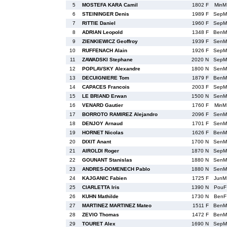
5
MOSTEFA KARA Camil
1802 F
MinM
6
STEININGER Denis
1989 F
SepM
7
RITTIE Daniel
1960 F
SepM
8
ADRIAN Leopold
1348 F
BenM
9
ZIENKIEWICZ Geoffroy
1939 F
SenM
10
RUFFENACH Alain
1926 F
SepM
11
ZAWADSKI Stephane
2020 N
SepM
12
POPLAVSKY Alexandre
1800 N
SenM
13
DECUIGNIERE Tom
1879 F
BenM
14
CAPACES Francois
2003 F
SepM
15
LE BRIAND Erwan
1500 N
SenM
16
VENARD Gautier
1760 F
MinM
17
BORROTO RAMIREZ Alejandro
2096 F
SenM
18
DENJOY Arnaud
1701 F
SenM
19
HORNET Nicolas
1626 F
BenM
20
DIXIT Anant
1700 N
SenM
21
AIROLDI Roger
1870 N
SepM
22
GOUNANT Stanislas
1880 N
SenM
23
ANDRES-DOMENECH Pablo
1880 N
SenM
24
KAJGANIC Fabien
1725 F
JunM
25
CIARLETTA Iris
1390 N
PouF
26
KUHN Mathilde
1730 N
BenF
27
MARTINEZ MARTINEZ Mateo
1511 F
BenM
28
ZEVIO Thomas
1472 F
BenM
29
TOURET Alex
1690 N
SepM