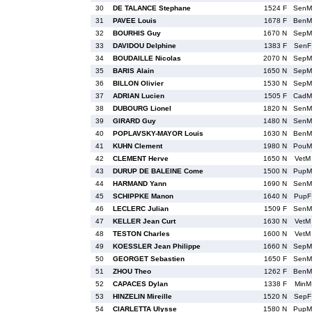
30
DE TALANCE Stephane
1524 F
SenM
31
PAVEE Louis
1678 F
BenM
32
BOURHIS Guy
1670 N
SepM
33
DAVIDOU Delphine
1383 F
SenF
34
BOUDAILLE Nicolas
2070 N
SepM
35
BARIS Alain
1650 N
SepM
36
BILLON Olivier
1530 N
SepM
37
ADRIAN Lucien
1505 F
CadM
38
DUBOURG Lionel
1820 N
SenM
39
GIRARD Guy
1480 N
SenM
40
POPLAVSKY-MAYOR Louis
1630 N
BenM
41
KUHN Clement
1980 N
PouM
42
CLEMENT Herve
1650 N
VetM
43
DURUP DE BALEINE Come
1500 N
PupM
44
HARMAND Yann
1690 N
SenM
45
SCHIPPKE Manon
1640 N
PupF
46
LECLERC Julian
1509 F
SenM
47
KELLER Jean Curt
1630 N
VetM
48
TESTON Charles
1600 N
VetM
49
KOESSLER Jean Philippe
1660 N
SepM
50
GEORGET Sebastien
1650 F
SenM
51
ZHOU Theo
1262 F
BenM
52
CAPACES Dylan
1338 F
MinM
53
HINZELIN Mireille
1520 N
SepF
54
CIARLETTA Ulysse
1580 N
PupM