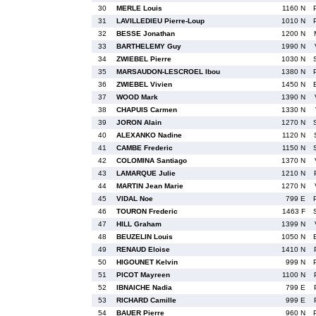
30
MERLE Louis
1160 N
31
LAVILLEDIEU Pierre-Loup
1010 N
32
BESSE Jonathan
1200 N
33
BARTHELEMY Guy
1990 N
34
ZWIEBEL Pierre
1030 N
35
MARSAUDON-LESCROEL Ibou
1380 N
36
ZWIEBEL Vivien
1450 N
37
WOOD Mark
1390 N
38
CHAPUIS Carmen
1330 N
39
JORON Alain
1270 N
40
ALEXANKO Nadine
1120 N
41
CAMBE Frederic
1150 N
42
COLOMINA Santiago
1370 N
43
LAMARQUE Julie
1210 N
44
MARTIN Jean Marie
1270 N
45
VIDAL Noe
799 E
46
TOURON Frederic
1463 F
47
HILL Graham
1399 N
48
BEUZELIN Louis
1050 N
49
RENAUD Eloise
1410 N
50
HIGOUNET Kelvin
999 N
51
PICOT Mayreen
1100 N
52
IBNAICHE Nadia
799 E
53
RICHARD Camille
999 E
54
BAUER Pierre
960 N