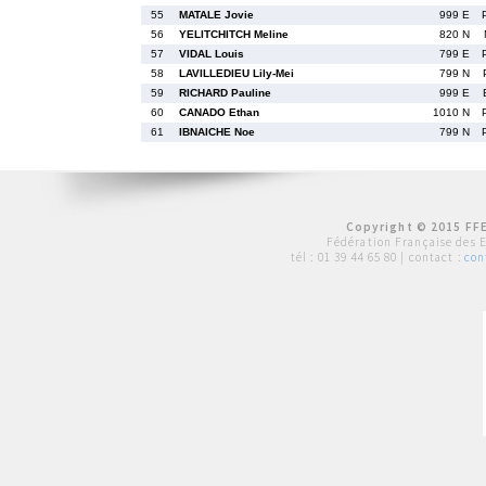
55
MATALE Jovie
999 E
56
YELITCHITCH Meline
820 N
57
VIDAL Louis
799 E
58
LAVILLEDIEU Lily-Mei
799 N
59
RICHARD Pauline
999 E
60
CANADO Ethan
1010 N
61
IBNAICHE Noe
799 N
Copyright © 2015 FFE
Fédération Française des 
tél :
01 39 44 65 80
| contact :
con