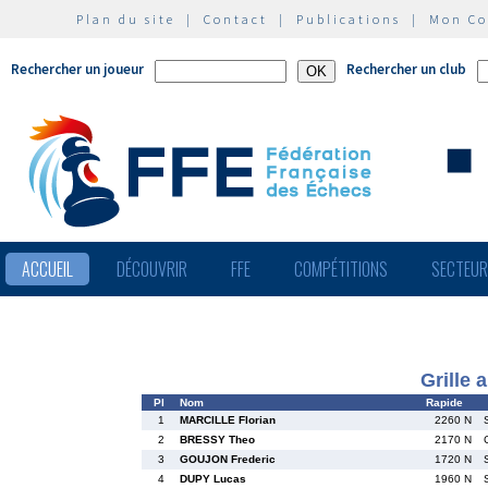
Plan du site
|
Contact
|
Publications
|
Mon C
Rechercher un joueur
Rechercher un club
ACCUEIL
DÉCOUVRIR
FFE
COMPÉTITIONS
SECTEU
Grille 
Pl
Nom
Rapide
1
MARCILLE Florian
2260 N
2
BRESSY Theo
2170 N
3
GOUJON Frederic
1720 N
4
DUPY Lucas
1960 N