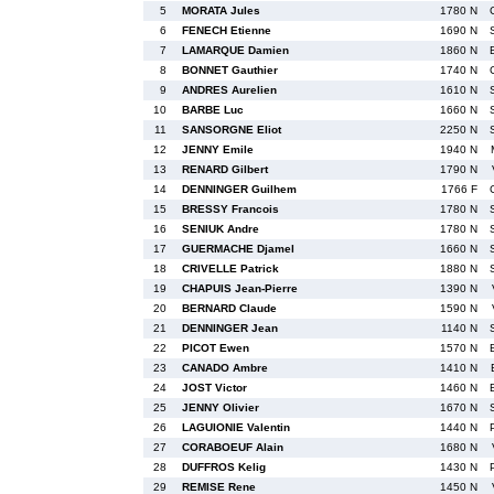
5
MORATA Jules
1780 N
6
FENECH Etienne
1690 N
7
LAMARQUE Damien
1860 N
8
BONNET Gauthier
1740 N
9
ANDRES Aurelien
1610 N
10
BARBE Luc
1660 N
11
SANSORGNE Eliot
2250 N
12
JENNY Emile
1940 N
13
RENARD Gilbert
1790 N
14
DENNINGER Guilhem
1766 F
15
BRESSY Francois
1780 N
16
SENIUK Andre
1780 N
17
GUERMACHE Djamel
1660 N
18
CRIVELLE Patrick
1880 N
19
CHAPUIS Jean-Pierre
1390 N
20
BERNARD Claude
1590 N
21
DENNINGER Jean
1140 N
22
PICOT Ewen
1570 N
23
CANADO Ambre
1410 N
24
JOST Victor
1460 N
25
JENNY Olivier
1670 N
26
LAGUIONIE Valentin
1440 N
27
CORABOEUF Alain
1680 N
28
DUFFROS Kelig
1430 N
29
REMISE Rene
1450 N