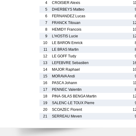
4
CROISIER Alexis
1
5
DHERBEYS Matteo
6
FERNANDEZ Lucas
7
FRANCK Titouan
1
8
HEMIDY Francois
1
9
L'HOSTIS Lucie
1
10
LE BARON Emrick
11
LE BRAS Martin
12
LE GOFF Tudy
13
LEFEBVRE Sebastien
1
14
MAJOR Raphael
1
15
MORAVA Andi
16
PASCA Johann
1
17
PENNEC Valentin
18
PINA-SILAS BENGA Martin
1
19
SALENC-LE TOUX Pierre
20
SCOAZEC Florent
1
21
SERREAU Meven