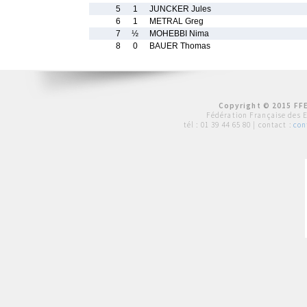
5
1
JUNCKER Jules
6
1
METRAL Greg
7
½
MOHEBBI Nima
8
0
BAUER Thomas
Copyright © 2015 FFE
Fédération Française des 
tél :
01 39 44 65 80
| contact :
con