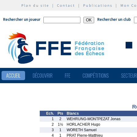
Plan du site
|
Contact
|
Publications
|
Mon C
Rechercher un joueur
Rechercher un club
ACCUEIL
DÉCOUVRIR
FFE
COMPÉTITIONS
SECTEU
R
Ech.
Pts
Blancs
1
2
WEHRUNG-MONTPEZAT Jonas
2
1½
HORLACHER Hugo
3
1
WORETH Samuel
4
1
PRAT Pierre-Matthieu