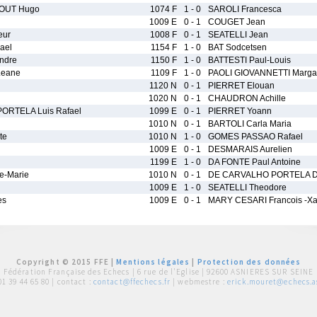
OUT Hugo
1074 F
1 - 0
SAROLI Francesca
1009 E
0 - 1
COUGET Jean
eur
1008 F
0 - 1
SEATELLI Jean
ael
1154 F
1 - 0
BAT Sodcetsen
ndre
1150 F
1 - 0
BATTESTI Paul-Louis
eane
1109 F
1 - 0
PAOLI GIOVANNETTI Marga
1120 N
0 - 1
PIERRET Elouan
1020 N
0 - 1
CHAUDRON Achille
ORTELA Luis Rafael
1099 E
0 - 1
PIERRET Yoann
1010 N
0 - 1
BARTOLI Carla Maria
te
1010 N
1 - 0
GOMES PASSAO Rafael
1009 E
0 - 1
DESMARAIS Aurelien
1199 E
1 - 0
DA FONTE Paul Antoine
e-Marie
1010 N
0 - 1
DE CARVALHO PORTELA D
1009 E
1 - 0
SEATELLI Theodore
es
1009 E
0 - 1
MARY CESARI Francois -Xa
Copyright © 2015 FFE |
Mentions légales
|
Protection des données
Fédération Française des Echecs |
6 rue de l'Eglise | 92600 ASNIERES SUR SEINE
01 39 44 65 80
| contact :
contact@ffechecs.fr
| webmestre :
erick.mouret@echecs.as