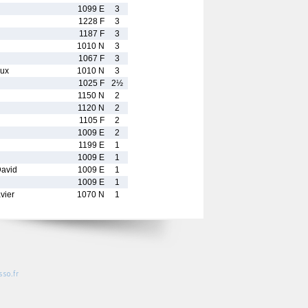
1099 E
3
1228 F
3
1187 F
3
1010 N
3
1067 F
3
ux
1010 N
3
1025 F
2½
1150 N
2
1120 N
2
1105 F
2
1009 E
2
1199 E
1
1009 E
1
avid
1009 E
1
1009 E
1
vier
1070 N
1
so.fr