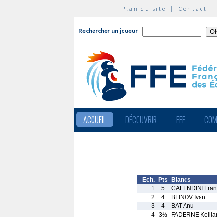
Plan du site
|
Contact
Rechercher un joueur
ACCUEIL
DÉCOUVRIR
FFE
COM
Ech.
Pts
Blancs
1
5
CALENDINI Fran
2
4
BLINOV Ivan
3
4
BAT Anu
4
3½
FADERNE Kellia