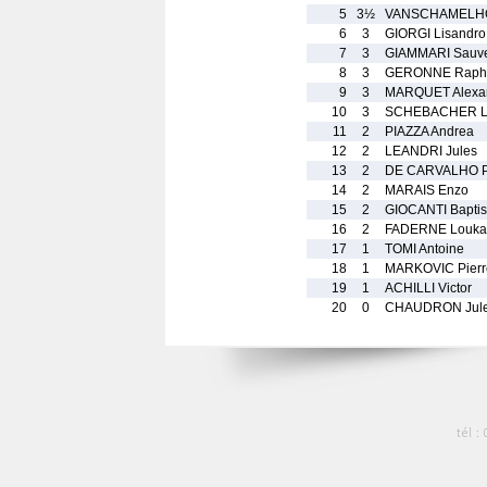
5
3½
VANSCHAMELH
6
3
GIORGI Lisandro
7
3
GIAMMARI Sauv
8
3
GERONNE Raph
9
3
MARQUET Alexa
10
3
SCHEBACHER L
11
2
PIAZZA Andrea
12
2
LEANDRI Jules
13
2
DE CARVALHO P
14
2
MARAIS Enzo
15
2
GIOCANTI Baptis
16
2
FADERNE Louka
17
1
TOMI Antoine
18
1
MARKOVIC Pierr
19
1
ACHILLI Victor
20
0
CHAUDRON Jul
tél :