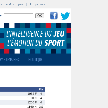
rs de Groupes
|
Imprimer
te
PARTENAIRES
BOUTIQUE
Pts
1082 F
4
1010 N
4
1206 F
4
1160 N
3½