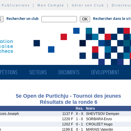
|
Publications
|
Mon Compte
|
Gérer son Club
|
Directeu
Rechercher un club
Rechercher dans le si
PÉTITIONS
SECTEURS
DOCUMENTS
DÉVELOPPEMENT
5e Open de Purtichju - Tournoi des jeunes
Résultats de la ronde 6
Res.
Noirs
cois-Joseph
1137 F
X - X
SHEVTSOV Demyan
1220 F
1 - 0
SORBARA Enzo
1202 F
0 - 1
CROUZET Hugo
n
1199 E
0 - 1
MARAIS Valentin