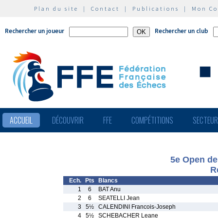
Plan du site
|
Contact
|
Publications
|
Mon C
Rechercher un joueur
Rechercher un club
ACCUEIL
DÉCOUVRIR
FFE
COMPÉTITIONS
SECTEU
5e Open de 
R
Ech.
Pts
Blancs
1
6
BAT Anu
2
6
SEATELLI Jean
3
5½
CALENDINI Francois-Joseph
4
5½
SCHEBACHER Leane