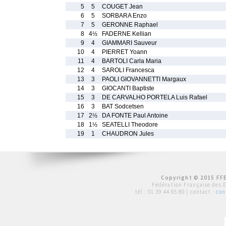
5
5
COUGET Jean
6
5
SORBARA Enzo
7
5
GERONNE Raphael
8
4½
FADERNE Kellian
9
4
GIAMMARI Sauveur
10
4
PIERRET Yoann
11
4
BARTOLI Carla Maria
12
4
SAROLI Francesca
13
3
PAOLI GIOVANNETTI Margaux
14
3
GIOCANTI Baptiste
15
3
DE CARVALHO PORTELA Luis Rafael
16
3
BAT Sodcetsen
17
2½
DA FONTE Paul Antoine
18
1½
SEATELLI Theodore
19
1
CHAUDRON Jules
Copyright © 2015 FFE
Fédération Française des 
tél :
01 39 44 65 80
| contact :
con