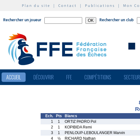
Plan du site
|
Contact
|
Publications
|
Mon C
Rechercher un joueur
Rechercher un club
ACCUEIL
DÉCOUVRIR
FFE
COMPÉTITIONS
SECTEU
R
Ech.
Pts
Blancs
1
1
ORTIZ PADRO Pol
2
1
KOPIBIDA Remi
3
1
PENLOUP-LEBOULANGER Marvin
4
½
RICHARD Nathan