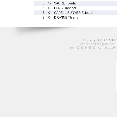
5
½
SAURET Jordan
6
0
LONG Raphael
7
0
CAPELL-SUNYER Esteban
8
0
DIOMINE Thierry
Copyright © 2015 FFE
Fédération Française des 
tél :
01 39 44 65 80
| contact :
con