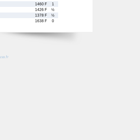
1460 F
1
1426 F
½
1378 F
½
1638 F
0
so.fr