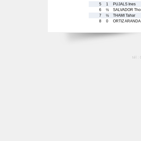
5
1
PUJALS Ines
6
½
SALVADOR Tho
7
½
THAMI Tahar
8
0
ORTIZ ARANDA 
tél :