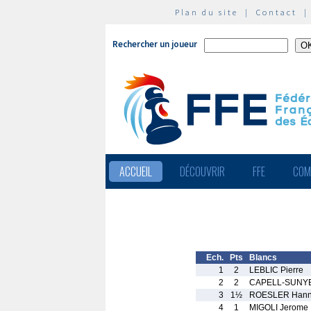
Plan du site
|
Contact
Rechercher un joueur
ACCUEIL
DÉCOUVRIR
FFE
COM
Ech.
Pts
Blancs
1
2
LEBLIC Pierre
2
2
CAPELL-SUNYE
3
1½
ROESLER Hann
4
1
MIGOLI Jerome