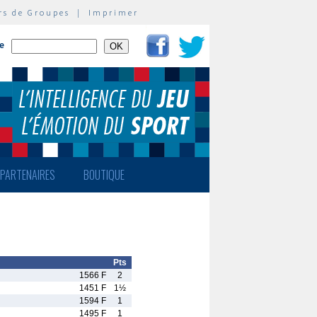
rs de Groupes
|
Imprimer
te
PARTENAIRES
BOUTIQUE
Pts
1566 F
2
1451 F
1½
1594 F
1
1495 F
1