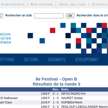
|
Publications
|
Mon Compte
|
Gérer son Club
|
Directeu
Rechercher un club
Rechercher dans le si
PÉTITIONS
SECTEURS
DOCUMENTS
DÉVELOPPEMENT
8e Festival - Open B
Résultats de la ronde 3
Res.
Noirs
1569 F
0 - 1
ORTIZ PADRO Pol
R Nathanael
1456 F
1 - 0
SAURET Jordan
ah Clara
1618 F
1 - 0
KOPIBIDA Remi
1694 F
X - X
PENLOUP-LEBOULANGER Marvin