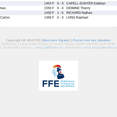
1403 F
X - X
CAPELL-SUNYER Esteban
mas
1556 F
X - X
DIOMINE Thierry
1430 F
1 - 0
RICHARD Nathan
Carlos
1366 F
X - X
LONG Raphael
Copyright © 2015 FFE |
Mentions légales
|
Protection des données
Fédération Française des Echecs |
6 rue de l'Eglise | 92600 ASNIERES SUR SEINE
01 39 44 65 80
| contact :
contact@ffechecs.fr
| webmestre :
erick.mouret@echecs.as