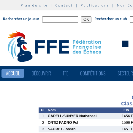
Plan du site
|
Contact
|
Publications
|
Mon C
Rechercher un joueur
Rechercher un club
ACCUEIL
DÉCOUVRIR
FFE
COMPÉTITIONS
SECTEU
Clas
Pl
Nom
Elo
1
CAPELL-SUNYER Nathanael
1456 F
2
ORTIZ PADRO Pol
1566 F
3
SAURET Jordan
1451 F