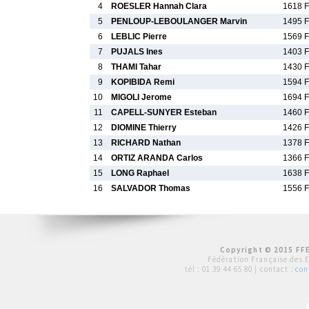
4
ROESLER Hannah Clara
1618 F
5
PENLOUP-LEBOULANGER Marvin
1495 F
6
LEBLIC Pierre
1569 F
7
PUJALS Ines
1403 F
8
THAMI Tahar
1430 F
9
KOPIBIDA Remi
1594 F
10
MIGOLI Jerome
1694 F
11
CAPELL-SUNYER Esteban
1460 F
12
DIOMINE Thierry
1426 F
13
RICHARD Nathan
1378 F
14
ORTIZ ARANDA Carlos
1366 F
15
LONG Raphael
1638 F
16
SALVADOR Thomas
1556 F
Copyright © 2015 FFE
Fédération Française des 
tél :
01 39 44 65 80
| contact :
con