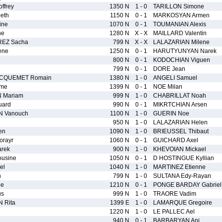
ffrey
1350 N
1 - 0
TARILLON Simone
eth
1150 N
0 - 1
MARKOSYAN Armen
ine
1070 N
0 - 1
TOUMANIAN Alexis
ne
1280 N
X - X
MAILLARD Valentin
REZ Sacha
799 N
X - X
LALAZARIAN Milene
ene
1250 N
0 - 1
HARUTYUNYAN Narek
800 N
0 - 1
KODOCHIAN Viguen
799 N
0 - 1
DORE Jean
ACQUEMET Romain
1380 N
1 - 0
ANGELI Samuel
ime
1399 N
0 - 1
NOE Milan
 Mariam
999 N
1 - 0
CHABRILLAT Noah
ard
990 N
0 - 1
MIKRTCHIAN Arsen
 Vanouch
1100 N
1 - 0
GUERIN Noe
950 N
1 - 0
LALAZARIAN Helen
en
1090 N
1 - 0
BRIEUSSEL Thibaut
rayr
1060 N
0 - 1
GUICHARD Axel
rek
900 N
1 - 0
KHEVOIAN Mickael
usine
1050 N
0 - 1
D HOSTINGUE Kyllian
el
1040 N
1 - 0
MARTINEZ Etienne
h
799 N
1 - 0
SULTANA Edy-Rayan
le
1210 N
0 - 1
PONGE BARDAY Gabriel
us
999 N
1 - 0
TRAORE Vadim
 Rita
1399 E
1 - 0
LAMARQUE Gregoire
1220 N
1 - 0
LE PALLEC Ael
940 N
0 - 1
BARBARYAN Ani