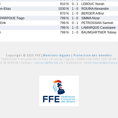
c
910 N
0 - 1
LEBOUC Norah
n-Elias
1030 N
1 - 0
ROUINA Alexandre
870 N
1 - 0
BERGER Arthur
PARPOUE Tiago
799 N
1 - 0
SIMMA Nizar
Erik
799 N
0 - 1
PETROSSIAN Samvel
799 N
1 - 0
LAMARQUE Cassiopee
m
799 N
1 - 0
BAUMGARTNER Tobias
Copyright © 2015 FFE |
Mentions légales
|
Protection des données
Fédération Française des Echecs |
6 rue de l'Eglise | 92600 ASNIERES SUR SEINE
01 39 44 65 80
| contact :
contact@ffechecs.fr
| webmestre :
erick.mouret@echecs.as