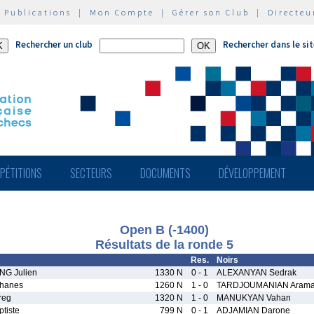
|
Publications
|
Mon Compte
|
Gérer son Club
|
Directeu
Rechercher un club
Rechercher dans le si
PÉTITIONS
SECTEURS
DOCUMENTS
DÉVELOPPEMENT
Open B (-1400)
Résultats de la ronde 5
Res.
Noirs
G Julien
1330 N
0 - 1
ALEXANYAN Sedrak
hanes
1260 N
1 - 0
TARDJOUMANIAN Arama
reg
1320 N
1 - 0
MANUKYAN Vahan
tiste
799 N
0 - 1
ADJAMIAN Darone