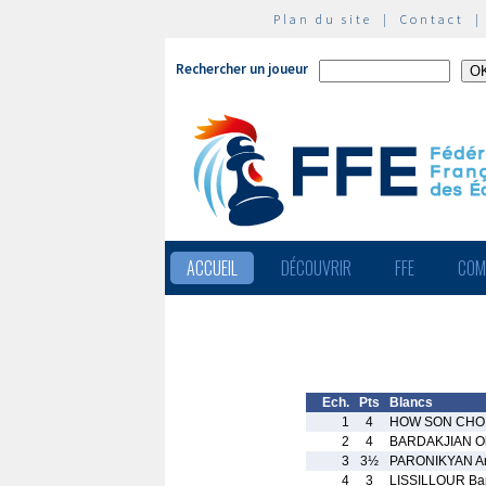
Plan du site
|
Contact
Rechercher un joueur
ACCUEIL
DÉCOUVRIR
FFE
COM
Ech.
Pts
Blancs
1
4
HOW SON CHON
2
4
BARDAKJIAN O
3
3½
PARONIKYAN A
4
3
LISSILLOUR Bap