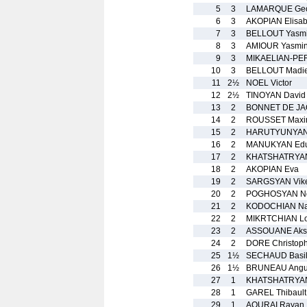
5
3
LAMARQUE Geo
6
3
AKOPIAN Elisab
7
3
BELLOUT Yasm
8
3
AMIOUR Yasmi
9
3
MIKAELIAN-PE
10
3
BELLOUT Madi
11
2½
NOEL Victor
12
2½
TINOYAN David
13
2
BONNET DE J
14
2
ROUSSET Max
15
2
HARUTYUNYAN
16
2
MANUKYAN Edu
17
2
KHATSHATRYAN
18
2
AKOPIAN Eva
19
2
SARGSYAN Vik
20
2
POGHOSYAN No
21
2
KODOCHIAN Na
22
2
MIKRTCHIAN Lo
23
2
ASSOUANE Aks
24
2
DORE Christop
25
1½
SECHAUD Basi
26
1½
BRUNEAU Ang
27
1
KHATSHATRYAN
28
1
GAREL Thibault
29
1
AOURAI Rayan