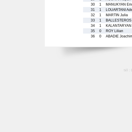
30
1
MANUKYAN Eri
31
1
LOUARTANI Ade
32
1
MARTIN Julia
33
1
BALLESTEROS 
34
1
KALANTARYAN 
35
0
ROY Lilian
36
0
ABADIE Joachi
tél :