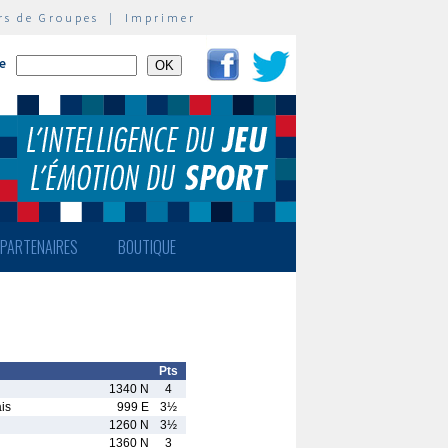
rs de Groupes
|
Imprimer
te
PARTENAIRES
BOUTIQUE
Pts
1340 N
4
is
999 E
3½
1260 N
3½
1360 N
3