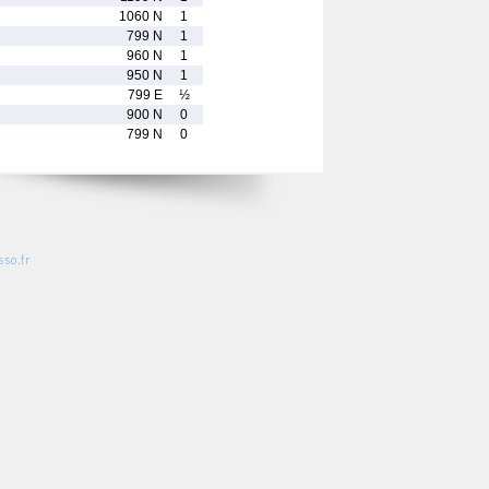
1060 N
1
799 N
1
960 N
1
950 N
1
799 E
½
900 N
0
799 N
0
so.fr