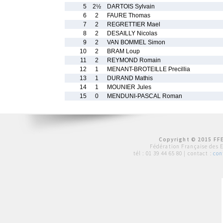
5
2½
DARTOIS Sylvain
6
2
FAURE Thomas
7
2
REGRETTIER Mael
8
2
DESAILLY Nicolas
9
2
VAN BOMMEL Simon
10
2
BRAM Loup
11
2
REYMOND Romain
12
1
MENANT-BROTEILLE Precillia
13
1
DURAND Mathis
14
1
MOUNIER Jules
15
0
MENDUNI-PASCAL Roman
Copyright © 2015 FFE
Fédération Française des 
tél :
01 39 44 65 80
| contact :
con