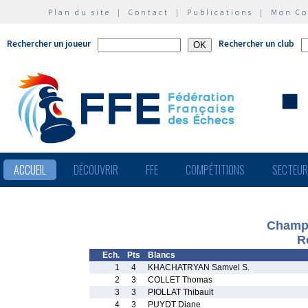
Plan du site
|
Contact
|
Publications
|
Mon C
Rechercher un joueur
Rechercher un club
ACCUEIL
DÉCOUVRIR
FFE
COMPÉTITIONS
SECTEU
Champi
R
Ech.
Pts
Blancs
1
4
KHACHATRYAN Samvel S.
2
3
COLLET Thomas
3
3
PIOLLAT Thibault
4
3
PUYDT Diane